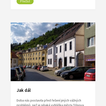
Přečíst
Jak dál
Doba nás postavila před řešení jiných vážných
problémů, než je nějaká vyhláška města Tišnova,