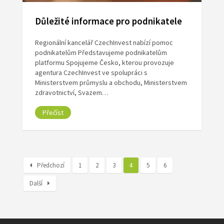
Důležité informace pro podnikatele
Regionální kancelář CzechInvest nabízí pomoc
podnikatelům Představujeme podnikatelům
platformu Spojujeme Česko, kterou provozuje
agentura CzechInvest ve spolupráci s
Ministerstvem průmyslu a obchodu, Ministerstvem
zdravotnictví, Svazem…
Přečíst
Předchozí
1
2
3
4
5
6
Další