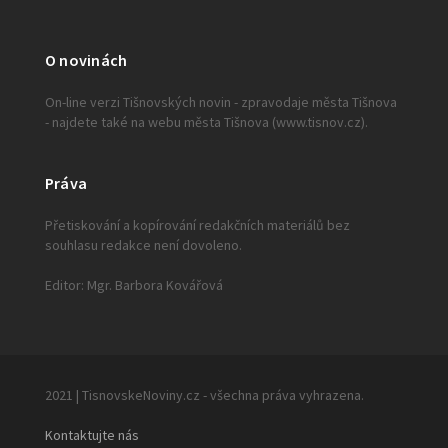
O novinách
On-line verzi Tišnovských novin - zpravodaje města Tišnova
- najdete také na webu města Tišnova (www.tisnov.cz).
Práva
Přetiskování a kopírování redakčních materiálů bez
souhlasu redakce není dovoleno.
Editor: Mgr. Barbora Kovářová
2021 | TisnovskeNoviny.cz - všechna práva vyhrazena.
Kontaktujte nás