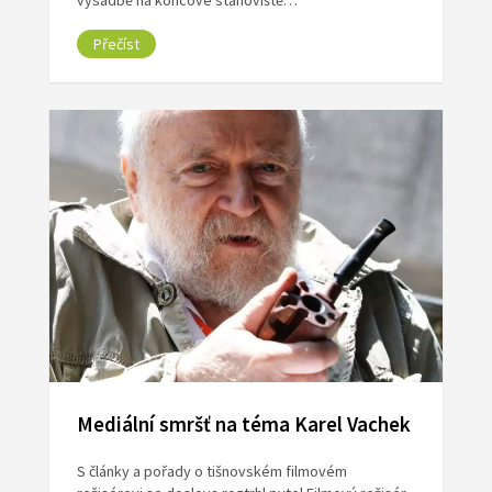
výsadbě na koncové stanoviště…
Přečíst
Mediální smršť na téma Karel Vachek
S články a pořady o tišnovském filmovém