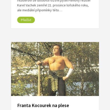
režisérovi se doslova roztrhl pytel Filmový režisér
Karel Vachek zemřel 21. prosince loňského roku,
ale mediální připomínky této…
Přečíst
Franta Kocourek na plese