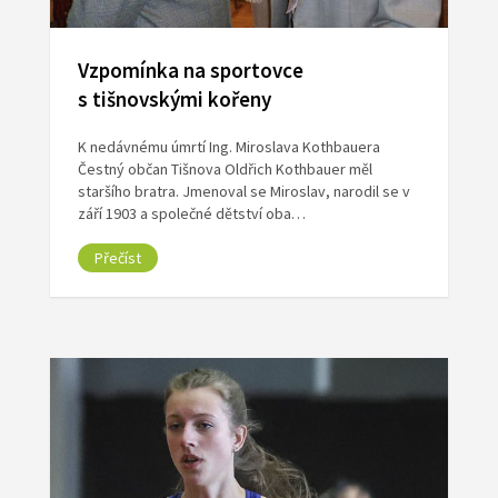
Vzpomínka na sportovce
s tišnovskými kořeny
K nedávnému úmrtí Ing. Miroslava Kothbauera
Čestný občan Tišnova Oldřich Kothbauer měl
staršího bratra. Jmenoval se Miroslav, narodil se v
září 1903 a společné dětství oba…
Přečíst