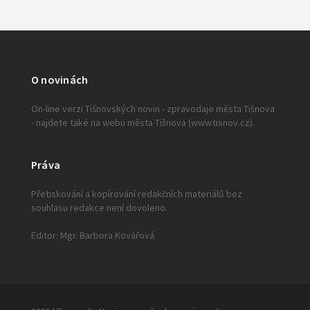
O novinách
On-line verzi Tišnovských novin - zpravodaje města Tišnova
- najdete také na webu města Tišnova (www.tisnov.cz).
Práva
Přetiskování a kopírování redakčních materiálů bez
souhlasu redakce není dovoleno.
Editor: Mgr. Barbora Kovářová