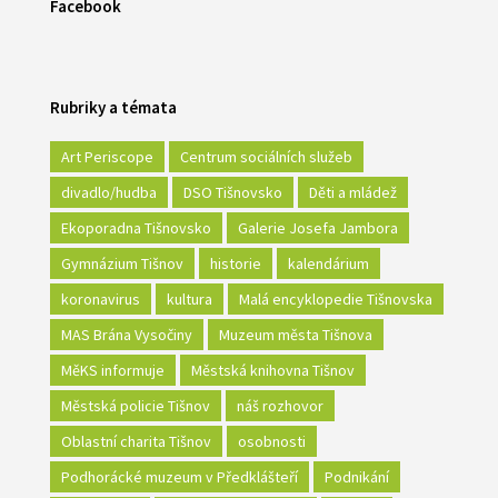
Facebook
Rubriky a témata
Art Periscope
Centrum sociálních služeb
divadlo/hudba
DSO Tišnovsko
Děti a mládež
Ekoporadna Tišnovsko
Galerie Josefa Jambora
Gymnázium Tišnov
historie
kalendárium
koronavirus
kultura
Malá encyklopedie Tišnovska
MAS Brána Vysočiny
Muzeum města Tišnova
MěKS informuje
Městská knihovna Tišnov
Městská policie Tišnov
náš rozhovor
Oblastní charita Tišnov
osobnosti
Podhorácké muzeum v Předklášteří
Podnikání