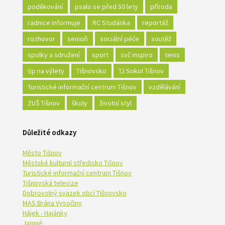
poděkování
psalo se před 50 lety
příroda
radnice informuje
RC Studánka
reportáž
rozhovor
senioři
sociální péče
soutěž
spolky a sdružení
sport
svč inspiro
tenis
tip na výlety
Tišnovsko
TJ Sokol Tišnov
Turistické informační centrum Tišnov
vzdělávání
ZUŠ Tišnov
školy
životní styl
Důležité odkazy
Město Tišnov
Městské kulturní středisko Tišnov
Turistické informační centrum Tišnov
Tišnovská televize
Dobrovolný svazek obcí Tišnovsko
MAS Brána Vysočiny
Hájek - Hajánky
Jamné