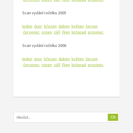
Scan vydání ročníku 2005
leden
únor
březen
duben
květen
červen
červenec
srpen
září
říjen
listopad
prosinec
Scan vydání ročníku 2006
leden
únor
březen
duben
květen
červen
červenec
srpen
září
říjen
listopad
prosinec
Ok