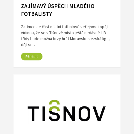
ZAJÍMAVÝ ÚSPĚCH MLADÉHO
FOTBALISTY
Zatímco se část místní fotbalové veřejnosti opájí
vidinou, že se v Tišnově místo ještě nedávné I. B
třídy bude možná brzy hrát Moravskoslezská liga,
dějí se…
Přečíst