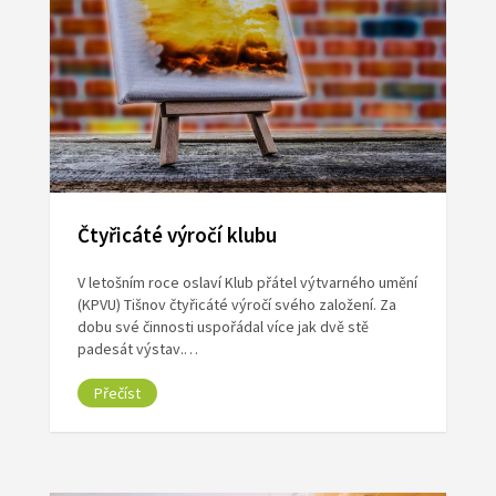
Čtyřicáté výročí klubu
V letošním roce oslaví Klub přátel výtvarného umění
(KPVU) Tišnov čtyřicáté výročí svého založení. Za
dobu své činnosti uspořádal více jak dvě stě
padesát výstav.…
Přečíst