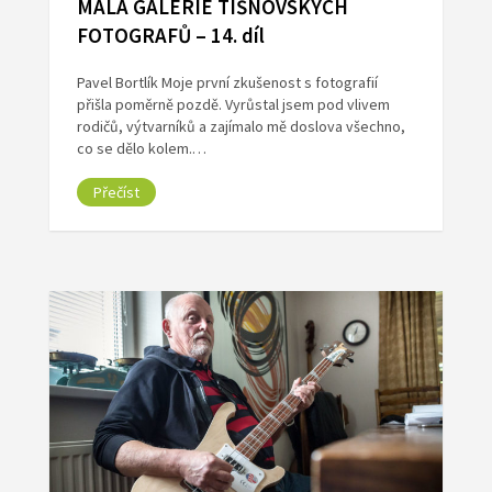
MALÁ GALERIE TIŠNOVSKÝCH
FOTOGRAFŮ – 14. díl
Pavel Bortlík Moje první zkušenost s fotografií
přišla poměrně pozdě. Vyrůstal jsem pod vlivem
rodičů, výtvarníků a zajímalo mě doslova všechno,
co se dělo kolem.…
Přečíst