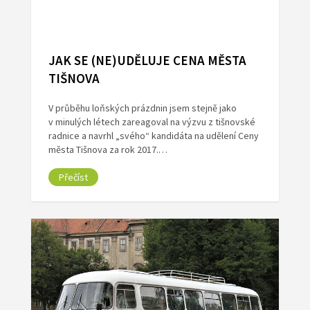
JAK SE (NE)UDĚLUJE CENA MĚSTA
TIŠNOVA
V průběhu loňských prázdnin jsem stejně jako
v minulých létech zareagoval na výzvu z tišnovské
radnice a navrhl „svého“ kandidáta na udělení Ceny
města Tišnova za rok 2017.…
Přečíst