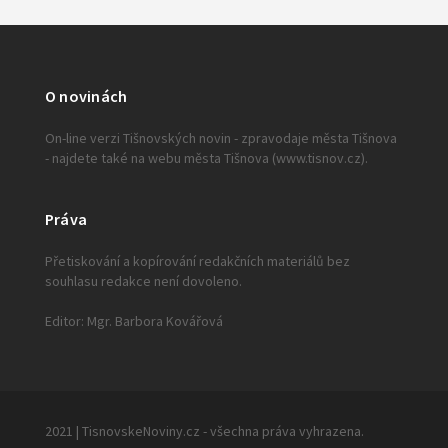
O novinách
On-line verzi Tišnovských novin - zpravodaje města Tišnova
- najdete také na webu města Tišnova (www.tisnov.cz).
Práva
Přetiskování a kopírování redakčních materiálů bez
souhlasu redakce není dovoleno.
Editor: Mgr. Barbora Kovářová
2021 | TisnovskeNoviny.cz - všechna práva vyhrazena.