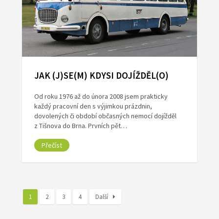
JAK (J)SE(M) KDYSI DOJÍŽDĚL(O)
Od roku 1976 až do února 2008 jsem prakticky
každý pracovní den s výjimkou prázdnin,
dovolených či období občasných nemocí dojížděl
z Tišnova do Brna. Prvních pět…
Přečíst
1
2
3
4
Další