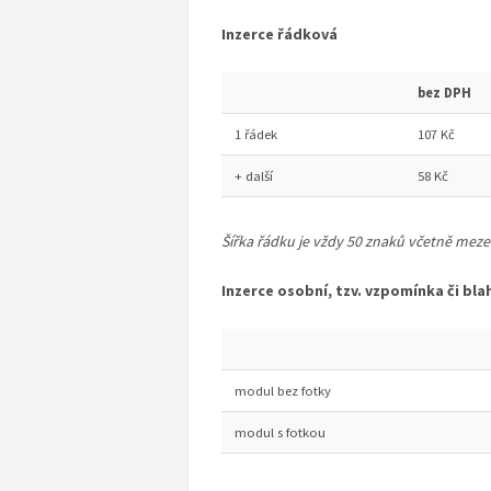
Inzerce řádková
bez DPH
1 řádek
107 Kč
+ další
58 Kč
Šířka řádku je vždy 50 znaků včetně mezer
Inzerce osobní, tzv. vzpomínka či bl
modul bez fotky
modul s fotkou