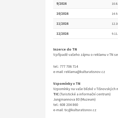
9/2026
10.8.
10/2026
14.9.
11/2026
12.1
12/2026
9.11.
Inzerce do TN
V případě vašeho zájmu o reklamu v TN se
tel.: 777 706 714
e-mail: reklama@kulturatisnov.cz
Vzpomínky v TN
Vzpomínky na vaše blízké v Tišnovských 
TIC
(Turistické a informační centrum)
Jungmannova 80 (Muzeum)
tel.: 608 204 860
e-mail: tic@kulturatisnov.cz