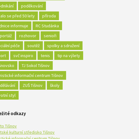
dnikání
poděkování
alo se před 50 lety
příroda
dnice informuje
RC Studánka
portáž
rozhovor
senioři
ciální péče
soutěž
spolky a sdružení
ort
svč inspiro
tenis
tip na výlety
šnovsko
TJ Sokol Tišnov
ristické informační centrum Tišnov
dělávání
ZUŠ Tišnov
školy
votní styl
ežité odkazy
to Tišnov
tské kulturní středisko Tišnov
istické informační centrum Tišnov