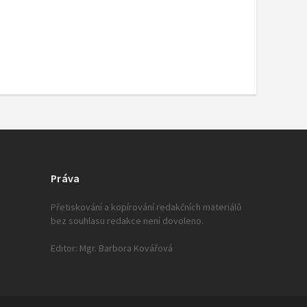
Práva
Přetiskování a kopírování redakčních materiálů
bez souhlasu redakce není dovoleno.
Editor: Mgr. Barbora Kovářová