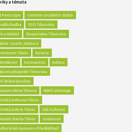
riky a témata
t Periscope
Centrum sociálních služeb
vadlo/hudba
DSO Tišnovsko
ti a mládež
Ekoporadna Tišnovsko
lerie Josefa Jambora
mnázium Tišnov
historie
lendárium
koronavirus
kultura
lá encyklopedie Tišnovska
S Brána Vysočiny
zeum města Tišnova
MěKS informuje
stská knihovna Tišnov
stská policie Tišnov
náš rozhovor
lastní charita Tišnov
osobnosti
dhorácké muzeum v Předklášteří