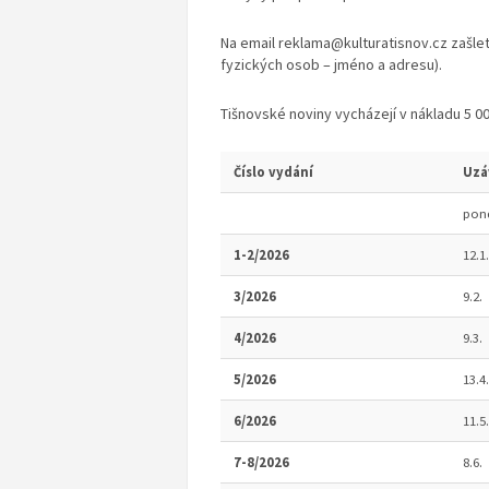
Na email reklama@kulturatisnov.cz zašle
fyzických osob – jméno a adresu).
Tišnovské noviny vycházejí v nákladu 5 00
Číslo vydání
Uzá
pond
1-2/2026
12.1.
3/2026
9.2.
4/2026
9.3.
5/2026
13.4.
6/2026
11.5.
7-8/2026
8.6.