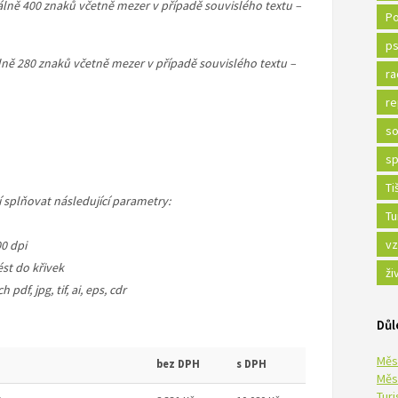
ně 400 znaků včetně mezer v případě souvislého textu –
Po
ps
ě 280 znaků včetně mezer v případě souvislého textu –
ra
re
so
sp
Ti
 splňovat následující parametry:
Tu
vz
00 dpi
st do křivek
ži
f, jpg, tif, ai, eps, cdr
Důl
Měs
bez DPH
s DPH
Měs
Tur