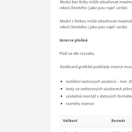
Modul bez fotky může obsahovat maximál
nikoli členitého ( jako jsou např. verše).
Modul s fotkou může obsahovat maximáln
nikoli členitého ( jako jsou např. verše).
Inzerce plošná
Platí se dle rozsahu.
Dodávané grafické podklady inzerce musí
rozlišení rastrových souborů – min. 3
texty ve vektorových souborech převé
výsledná montáž v datových formátech pd
rozměry inzerce:
Velikost
Rozměr