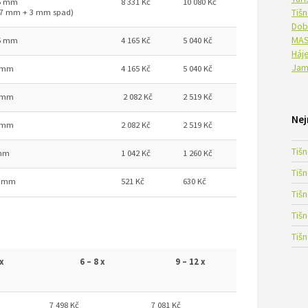
55 mm
8 331 Kč
10 080 Kč
Tiš
 297 mm + 3 mm spad)
Dob
MAS
25 mm
4 165 Kč
5 040 Kč
Háje
Jam
5 mm
4 165 Kč
5 040 Kč
5 mm
2 082 Kč
2 519 Kč
Nej
0 mm
2 082 Kč
2 519 Kč
Tiš
 mm
1 042 Kč
1 260 Kč
Tiš
60 mm
521 Kč
630 Kč
Tiš
Tiš
Tiš
x
6 – 8 x
9 – 12 x
7 498 Kč
7 081 Kč