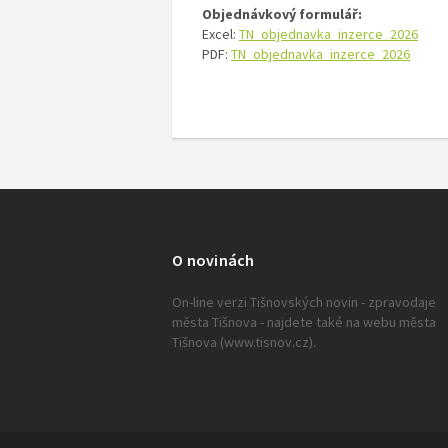
Objednávkový formulář:
Excel:
TN_objednavka_inzerce_2026
PDF:
TN_objednavka_inzerce_2026
O novinách
On-line verzi Tišnovských novin - zpravodaje
města Tišnova - najdete také na webu města
Tišnova (www.tisnov.cz).