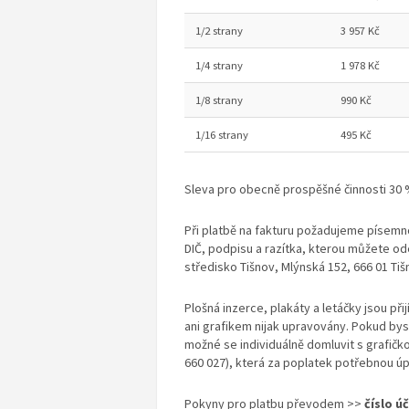
1/2 strany
3 957 Kč
1/4 strany
1 978 Kč
1/8 strany
990 Kč
1/16 strany
495 Kč
Sleva pro obecně prospěšné činnosti 30 
Při platbě na fakturu požadujeme písemno
DIČ, podpisu a razítka, kterou můžete od
středisko Tišnov, Mlýnská 152, 666 01 T
Plošná inzerce, plakáty a letáčky jsou př
ani grafikem nijak upravovány. Pokud bys
možné se individuálně domluvit s grafičk
660 027), která za poplatek potřebnou ú
Pokyny pro platbu převodem >>
číslo ú