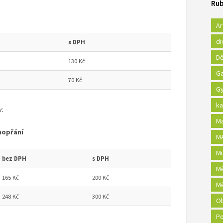
Rub
Ar
di
s DPH
Dě
130 Kč
Ga
70 Kč
Gy
ka
.
Ma
ahopřání
MA
Mu
bez DPH
s DPH
Mě
165 Kč
200 Kč
Mě
248 Kč
300 Kč
Ob
Po