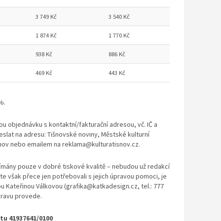
3 749 Kč
3 540 Kč
1 874 Kč
1 770 Kč
938 Kč
886 Kč
469 Kč
443 Kč
%.
u objednávku s kontaktní/fakturační adresou, vč. IČ a
eslat na adresu: Tišnovské noviny, Městské kulturní
išnov nebo emailem na reklama@kulturatisnov.cz.
ijímány pouze v dobré tiskové kvalitě – nebudou už redakcí
te však přece jen potřebovali s jejich úpravou pomoci, je
ou Kateřinou Válkovou (grafika@katkadesign.cz, tel.: 777
pravu provede.
čtu 41937641/0100