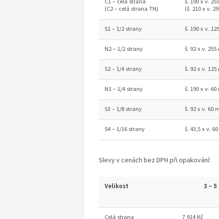
C1 – celá strana
š. 190 x v. 2
(C2 – celá strana TN)
(š. 210 x v.
S1 – 1/2 strany
š. 190 x v. 1
N2 – 1/2 strany
š. 92 x v. 25
S2 – 1/4 strany
š. 92 x v. 12
N1 – 1/4 strany
š. 190 x v. 6
S3 – 1/8 strany
š. 92 x v. 60
S4 – 1/16 strany
š. 43,5 x v. 
Slevy v cenách bez DPH při opakování:
Velikost
3 – 5 
Celá strana
7 914 Kč