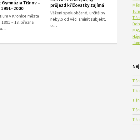
t Gymnázia Tišnov –
průjezd křižovatky zajímá
Měs
 – 1991–2000
Tur
Vážení spoluobčané, určitě by
ium v Kronice města
Tiš
nebylo od věci zmínit subjekt,
 1991 – 13. března
Dob
o…
lo…
MAS
Háje
Jam
Nej
Tiš
Tiš
Tiš
Tiš
Tiš