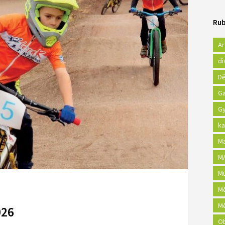
Rub
Ar
di
Dě
Ga
Gy
ka
Ma
MA
Mu
Mě
Mě
026
Ob