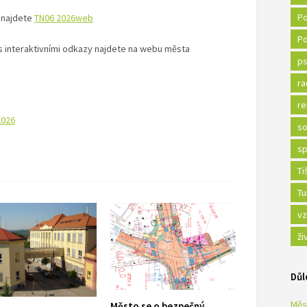
Po
 najdete
TN06 2026web
Po
n s interaktivními odkazy najdete na webu města
ps
ra
re
2026
so
sp
Ti
Tu
vz
ži
Důl
Měs
Město se o bezpečný