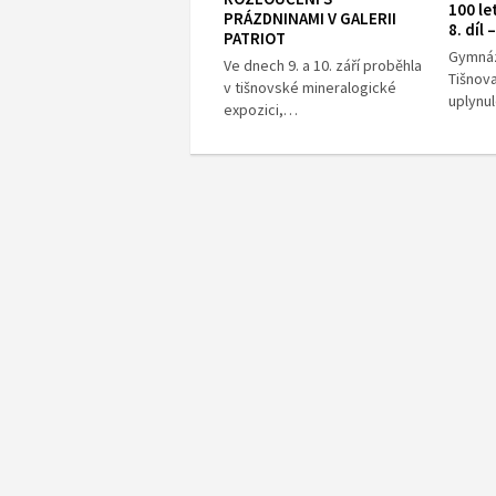
100 le
PRÁZDNINAMI V GALERII
8. díl
PATRIOT
Gymnáz
Ve dnech 9. a 10. září proběhla
Tišnova
v tišnovské mineralogické
uplynu
expozici,…