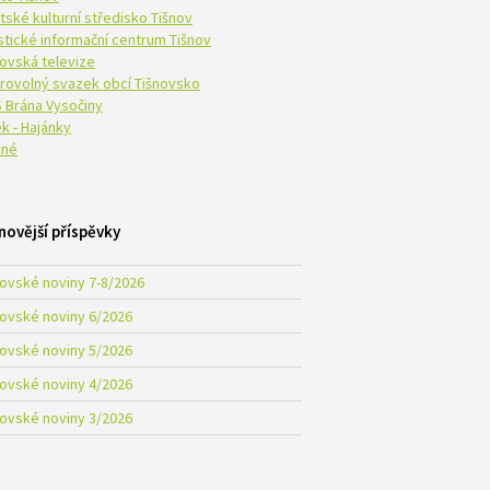
tské kulturní středisko Tišnov
istické informační centrum Tišnov
novská televize
rovolný svazek obcí Tišnovsko
 Brána Vysočiny
k - Hajánky
né
novější příspěvky
novské noviny 7-8/2026
novské noviny 6/2026
novské noviny 5/2026
novské noviny 4/2026
novské noviny 3/2026