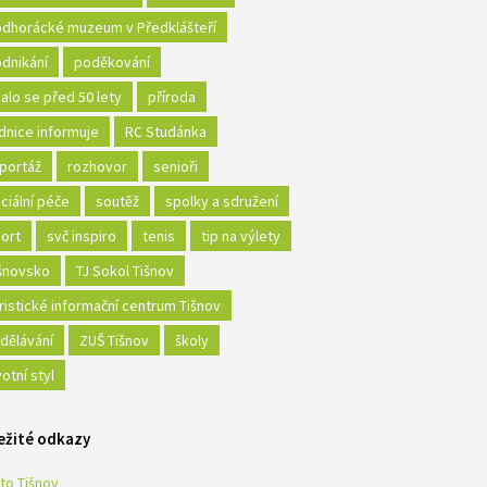
dhorácké muzeum v Předklášteří
dnikání
poděkování
alo se před 50 lety
příroda
dnice informuje
RC Studánka
portáž
rozhovor
senioři
ciální péče
soutěž
spolky a sdružení
ort
svč inspiro
tenis
tip na výlety
šnovsko
TJ Sokol Tišnov
ristické informační centrum Tišnov
dělávání
ZUŠ Tišnov
školy
votní styl
ežité odkazy
to Tišnov