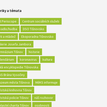
riky a témata
t Periscope
Centrum sociálních služeb
vadlo/hudba
DSO Tišnovsko
ti a mládež
Ekoporadna Tišnovsko
lerie Josefa Jambora
mnázium Tišnov
historie
lendárium
koronavirus
kultura
lá encyklopedie Tišnovska
S Brána Vysočiny
zeum města Tišnova
MěKS informuje
stská knihovna Tišnov
stská policie Tišnov
náš rozhovor
lastní charita Tišnov
osobnosti