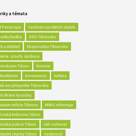
riky a témata
t Periscope
Centrum sociálních služeb
vadlo/hudba
DSO Tišnovsko
ti a mládež
Ekoporadna Tišnovsko
lerie Josefa Jambora
mnázium Tišnov
historie
lendárium
koronavirus
kultura
lá encyklopedie Tišnovska
S Brána Vysočiny
zeum města Tišnova
MěKS informuje
stská knihovna Tišnov
stská policie Tišnov
náš rozhovor
lastní charita Tišnov
osobnosti