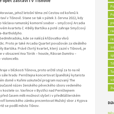
 opět zastaví i v Tišnově
Po
Moraviae, jehož letošní téma zní Cestou od kořenů k
Po
taví v Tišnově. Stane se tak v pátek 3. června 2022, kdy
ps
ho Václava rumunský komorní soubor – smyčcový Arcadia
vém kvartetu č. 4 Bély Bartóka a poté zahraje Smyčcový
ra
na–Bartholdyho.
Sedmihradsku, kde se nalézá křižovatka vlivů
re
c. Proto je také Arcadia Quartet považován za ideálního
so
 Bartóka. Právě čtvrtý kvartet, který zazní v Tišnově, je
e v obsazení Ana Török – housle, Rāsvan Dumitru –
sp
– violoncello.
Ti
aje v blízkosti Tišnova, proto určitě stojí za to na ně
Tu
ém sále hradu Pernštejna koncertovat španělský kytarista
vz
turním domě v Kuřimi uskuteční program nazvaný The
e současně název ženského pěveckého sboru vedeného
ži
 v kostele sv. Vavřince v Bystřici nad Pernštejnem
 před časem měli možnost slyšet i v předklášterském
ádvoří lomnického zámku prezentovat Mužský sbor z Kyjova
Důl
rtě se podílí město Tišnov.
Měs