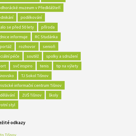
dhorácké muzeum v Předklášteří
dnikání
poděkování
alo se před 50 lety
příroda
dnice informuje
RC Studánka
portáž
rozhovor
senioři
ciální péče
soutěž
spolky a sdružení
ort
svč inspiro
tenis
tip na výlety
šnovsko
TJ Sokol Tišnov
ristické informační centrum Tišnov
dělávání
ZUŠ Tišnov
školy
votní styl
ežité odkazy
to Tišnov