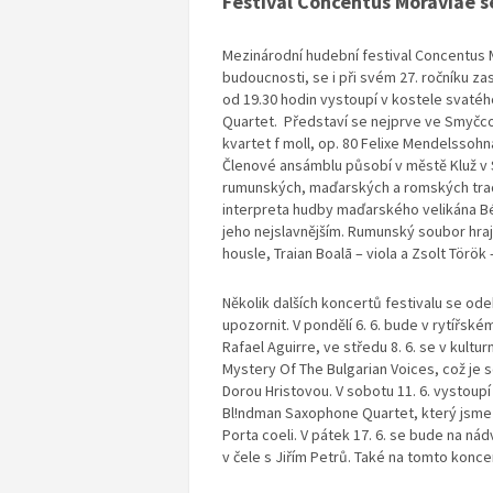
Festival Concentus Moraviae se
Mezinárodní hudební festival Concentus 
budoucnosti, se i při svém 27. ročníku zas
od 19.30 hodin vystoupí v kostele svaté
Quartet. Představí se nejprve ve Smyčco
kvartet f moll, op. 80 Felixe Mendelssoh
Členové ansámblu působí v městě Kluž v 
rumunských, maďarských a romských tradi
interpreta hudby maďarského velikána Bély
jeho nejslavnějším. Rumunský soubor hraj
housle, Traian Boalā – viola a Zsolt Török 
Několik dalších koncertů festivalu se odehr
upozornit. V pondělí 6. 6. bude v rytířsk
Rafael Aguirre, ve středu 8. 6. se v kul
Mystery Of The Bulgarian Voices, což j
Dorou Hristovou. V sobotu 11. 6. vystoupí
Bl!ndman Saxophone Quartet, který jsme
Porta coeli. V pátek 17. 6. se bude na n
v čele s Jiřím Petrů. Také na tomto konce