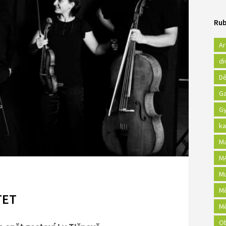
Rub
Ar
di
Dě
Ga
Gy
ka
Ma
MA
Mu
Mě
TET
Mě
Ob