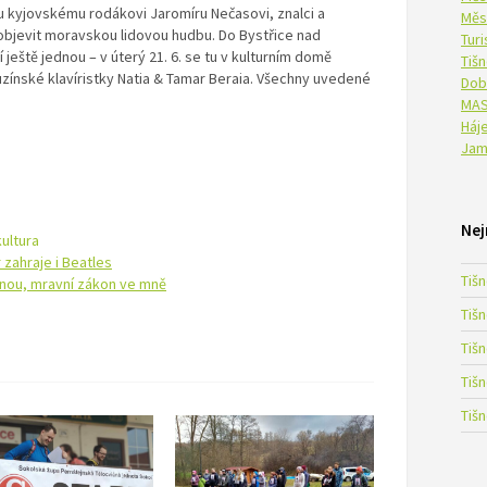
 kyjovskému rodákovi Jaromíru Nečasovi, znalci a
Měs
 objevit moravskou lidovou hudbu. Do Bystřice nad
Tur
ještě jednou – v úterý 21. 6. se tu v kulturním domě
Tiš
zínské klavíristky Natia & Tamar Beraia. Všechny uvedené
Dob
MAS
Háje
Jam
Nej
kultura
zahraje i Beatles
Tiš
ou, mravní zákon ve mně
Tiš
Tiš
Tiš
Tiš