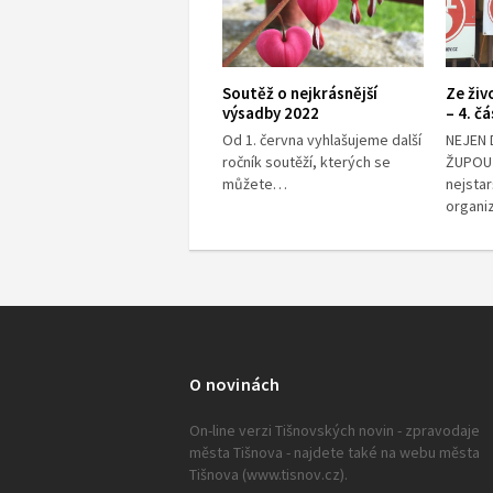
Soutěž o nejkrásnější
Ze živ
výsadby 2022
– 4. č
Od 1. června vyhlašujeme další
NEJEN
ročník soutěží, kterých se
ŽUPOU
můžete…
nejsta
organi
O novinách
On-line verzi Tišnovských novin - zpravodaje
města Tišnova - najdete také na webu města
Tišnova (www.tisnov.cz).