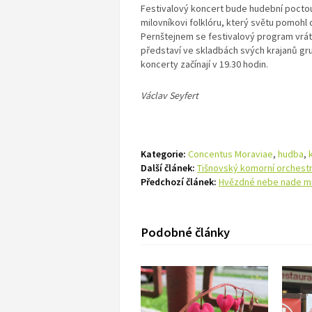
Festivalový koncert bude hudební poctou
milovníkovi folklóru, který světu pomohl
Pernštejnem se festivalový program vrátí 
představí ve skladbách svých krajanů gru
koncerty začínají v 19.30 hodin.
Václav Seyfert
Kategorie:
Concentus Moraviae
,
hudba
,
Další článek:
Tišnovský komorní orchestr 
Předchozí článek:
Hvězdné nebe nade mn
Podobné články