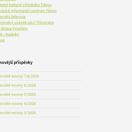
tské kulturní středisko Tišnov
istické informační centrum Tišnov
novská televize
rovolný svazek obcí Tišnovsko
 Brána Vysočiny
k - Hajánky
né
novější příspěvky
novské noviny 7-8/2026
novské noviny 6/2026
novské noviny 5/2026
novské noviny 4/2026
novské noviny 3/2026