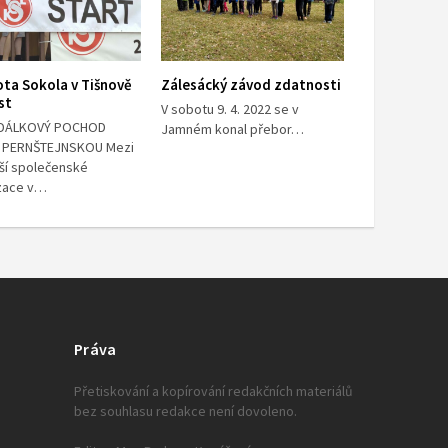
ota Sokola v Tišnově
Zálesácký závod zdatnosti
ást
V sobotu 9. 4. 2022 se v
 DÁLKOVÝ POCHOD
Jamném konal přebor…
 PERNŠTEJNSKOU Mezi
rší společenské
zace v…
Práva
Přetiskování a kopírování redakčních materiálů
bez souhlasu redakce není dovoleno.