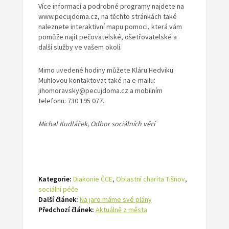
Více informací a podrobné programy najdete na
www.pecujdoma.cz, na těchto stránkách také
naleznete interaktivní mapu pomoci, která vám
pomůže najít pečovatelské, ošetřovatelské a
další služby ve vašem okolí.
Mimo uvedené hodiny můžete Kláru Hedviku
Mühlovou kontaktovat také na e-mailu:
jihomoravsky@pecujdoma.cz a mobilním
telefonu: 730 195 077.
Michal Kudláček, Odbor sociálních věcí
Kategorie:
Diakonie ČCE
,
Oblastní charita Tišnov
,
sociální péče
Další článek:
Na jaro máme své plány
Předchozí článek:
Aktuálně z města