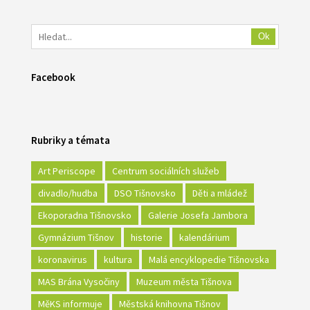
Ok
Facebook
Rubriky a témata
Art Periscope
Centrum sociálních služeb
divadlo/hudba
DSO Tišnovsko
Děti a mládež
Ekoporadna Tišnovsko
Galerie Josefa Jambora
Gymnázium Tišnov
historie
kalendárium
koronavirus
kultura
Malá encyklopedie Tišnovska
MAS Brána Vysočiny
Muzeum města Tišnova
MěKS informuje
Městská knihovna Tišnov