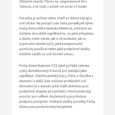
Oblastní charity Tišnov na Jungmannově 83 v
Tišnově, a to vždy v pátek od 10 do 13 hodin.
Poradna je určena všem, kteří se doma starají o
své blízké. Na pečující zde čeká poradkyně týmu
Pečuj doma Klára Hedvika Mühlová, od které se
můžete dozvědět například to, na jaké příspěvky
a dávky máte nárok, jak o ně požádat, jak si
uzpůsobit domácnost, jaké kompenzační
pomůcky používat nebo jaké podpůrné služby
můžete využít ve své životní situaci.
Pečuj doma Diakonie ČCE také pořádá zdarma
cykly akreditovaných kurzů pro pečující jako
například Ošetřovatelský kurz, Péče o člověka s
demencí a další, kde můžete prohloubit své
dovednosti v domácí péči. Další aktivitou jsou
podpůrné skupiny pro pečující, které poskytují
prostor pro sdílení zkušeností a psychickou
podporu pečujícím. Veškeré služby poradny Pečuj
doma jsou poskytovány bezplatně.