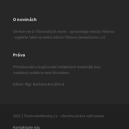
O novinách
On-line verzi Tišnovských novin - zpravodaje města Tišnova
- najdete také na webu města Tišnova (www.tisnov.cz).
Práva
Přetiskování a kopírování redakčních materiálů bez
souhlasu redakce není dovoleno.
Editor: Mgr. Barbora Kovářová
2021 | TisnovskeNoviny.cz - všechna práva vyhrazena.
Kontaktujte nás