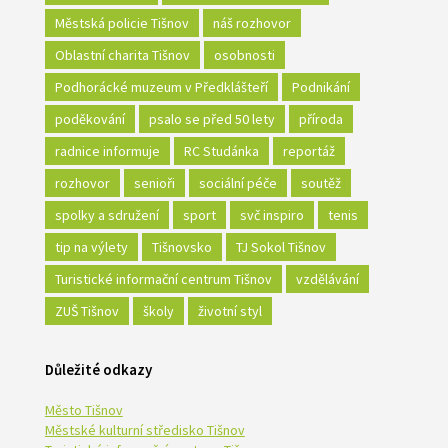
Městská policie Tišnov
náš rozhovor
Oblastní charita Tišnov
osobnosti
Podhorácké muzeum v Předklášteří
Podnikání
poděkování
psalo se před 50 lety
příroda
radnice informuje
RC Studánka
reportáž
rozhovor
senioři
sociální péče
soutěž
spolky a sdružení
sport
svč inspiro
tenis
tip na výlety
Tišnovsko
TJ Sokol Tišnov
Turistické informační centrum Tišnov
vzdělávání
ZUŠ Tišnov
školy
životní styl
Důležité odkazy
Město Tišnov
Městské kulturní středisko Tišnov