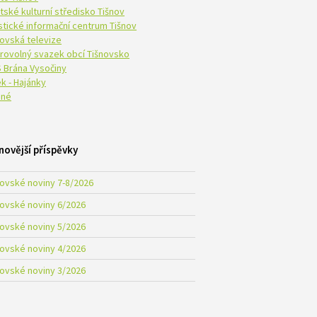
tské kulturní středisko Tišnov
istické informační centrum Tišnov
novská televize
rovolný svazek obcí Tišnovsko
 Brána Vysočiny
k - Hajánky
né
novější příspěvky
novské noviny 7-8/2026
novské noviny 6/2026
novské noviny 5/2026
novské noviny 4/2026
novské noviny 3/2026