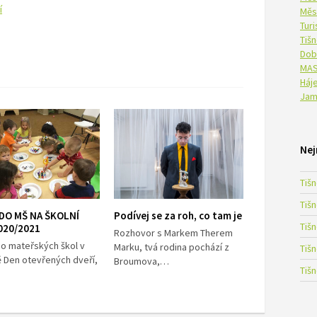
í
Měs
Tur
Tiš
Dob
MAS
Háje
Jam
Nej
Tiš
Tiš
 DO MŠ NA ŠKOLNÍ
Podívej se za roh, co tam je
Tiš
020/2021
Rozhovor s Markem Therem
do mateřských škol v
Marku, tvá rodina pochází z
Tiš
ě Den otevřených dveří,
Broumova,…
Tiš