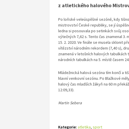
z atletického halového Mistrov
Po loňské veleúspěšné sezóně, kdy tišno
mistrovství České republiky, se jí úspě
ledna si posouvala po setinkách svůj oso
výtečných 7,62 s. Tento čas znamenal 3. 
15. 2. 2020. Ve finále se musela sklonit 
vítězství národním rekordem (7,40 s), dr
znamená v letošních halových tabulkách ta
národních tabulkách na 5. místě časem 24,
Mládežnická halová sezóna tím končí a tišn
hlavní venkovní sezónu. Po Blažkové měly
halový čas mladších žákyň na 60 m překáže
12:09,33).
Martin Sebera
Kategorie:
atletika
,
sport