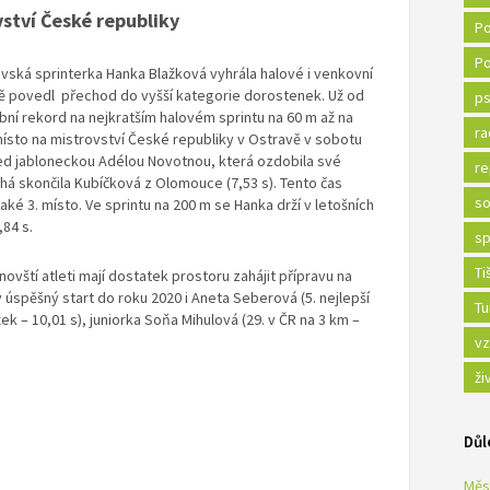
ství České republiky
Po
Po
vská sprinterka Hanka Blažková vyhrála halové i venkovní
šně povedl přechod do vyšší kategorie dorostenek. Už od
ps
bní rekord na nejkratším halovém sprintu na 60 m až na
ra
místo na mistrovství České republiky v Ostravě v sobotu
před jabloneckou Adélou Novotnou, která ozdobila své
re
uhá skončila Kubíčková z Olomouce (7,53 s). Tento čas
so
ké 3. místo. Ve sprintu na 200 m se Hanka drží v letošních
84 s.
sp
Ti
ovští atleti mají dostatek prostoru zahájit přípravu na
 úspěšný start do roku 2020 i Aneta Seberová (5. nejlepší
Tu
k – 10,01 s), juniorka Soňa Mihulová (29. v ČR na 3 km –
vz
ži
Důl
Měs