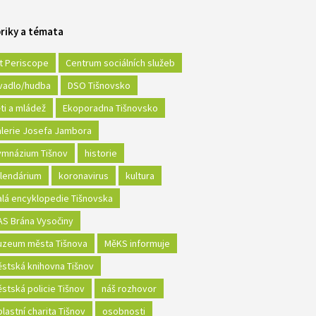
riky a témata
t Periscope
Centrum sociálních služeb
vadlo/hudba
DSO Tišnovsko
ti a mládež
Ekoporadna Tišnovsko
lerie Josefa Jambora
mnázium Tišnov
historie
lendárium
koronavirus
kultura
lá encyklopedie Tišnovska
S Brána Vysočiny
zeum města Tišnova
MěKS informuje
stská knihovna Tišnov
stská policie Tišnov
náš rozhovor
lastní charita Tišnov
osobnosti