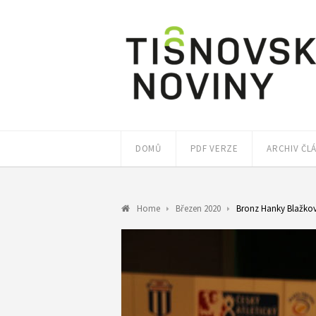
DOMŮ
PDF VERZE
ARCHIV ČL
Home
Březen 2020
Bronz Hanky Blažko