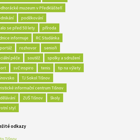
dhorácké muzeum v Předklášteří
dnikání
poděkování
alo se před 50 lety
příroda
dnice informuje
RC Studánka
portáž
rozhovor
senioři
ciální péče
soutěž
spolky a sdružení
ort
svč inspiro
tenis
tip na výlety
šnovsko
TJ Sokol Tišnov
ristické informační centrum Tišnov
dělávání
ZUŠ Tišnov
školy
votní styl
ežité odkazy
to Tišnov