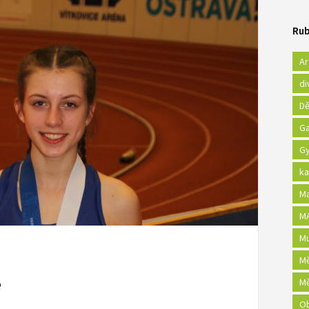
Rub
Ar
di
Dě
Ga
Gy
ka
Ma
MA
Mu
Mě
é
Mě
Ob