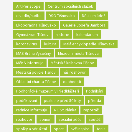
Art Periscope
Centrum sociálních služeb
divadlo/hudba
DSO Tišnovsko
Děti a mládež
Ekoporadna Tišnovsko
Galerie Josefa Jambora
Gymnázium Tišnov
historie
kalendárium
koronavirus
kultura
Malá encyklopedie Tišnovska
MAS Brána Vysočiny
Muzeum města Tišnova
MěKS informuje
Městská knihovna Tišnov
Městská policie Tišnov
náš rozhovor
Oblastní charita Tišnov
osobnosti
Podhorácké muzeum v Předklášteří
Podnikání
poděkování
psalo se před 50 lety
příroda
radnice informuje
RC Studánka
reportáž
rozhovor
senioři
sociální péče
soutěž
spolky a sdružení
sport
svč inspiro
tenis