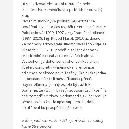
různé zřizovatele. Do roku 2001 jím bylo
ministerstvo zemědělství a poté Jihomoravský
kraj.
Vedením školy byli v průběhu její existence
pověřeni: Ing. Jaroslav Dvořák (1960–1989), Marie
Pololáníková (1989–1997), Ing. František Holánek
(1997–2010), Ing. Rudolf Mašek (2010 až dosud).
Za podpory zřizovatele Jihomoravského kraje se
v letech 2016–2018 podařilo zajistit dostatek
prostředků na realizaci renovačních aktivit.
Výsledkem je dokončená rekonstrukce školní
jídelny, kompletní výměna oken, renovace
střechy a realizace nové fasády. Škola jako jedna
z dominant náměstí města Tišnova přináší
obyvatelům i příjemný estetický zážitek.
Doufáme, že všichni bývalí i současní žáci, kteří na
naší zemědělce získali vědomosti a zkušenosti, je
během svého života uplatňují nebo budou
uplatňovat ku prospěchu nás všech.
volně podle sborníku k 50. výročí založení školy
Hana Strelowová