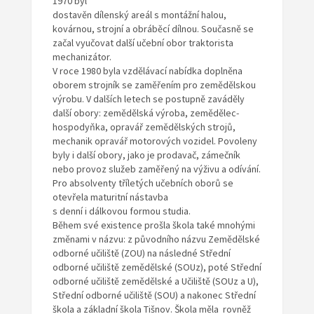
1970 byl
dostavěn dílenský areál s montážní halou,
kovárnou, strojní a obráběcí dílnou. Současně se
začal vyučovat další učební obor traktorista
mechanizátor.
V roce 1980 byla vzdělávací nabídka doplněna
oborem strojník se zaměřením pro zemědělskou
výrobu. V dalších letech se postupně zaváděly
další obory: zemědělská výroba, zemědělec-
hospodyňka, opravář zemědělských strojů,
mechanik opravář motorových vozidel. Povoleny
byly i další obory, jako je prodavač, zámečník
nebo provoz služeb zaměřený na výživu a odívání.
Pro absolventy tříletých učebních oborů se
otevřela maturitní nástavba
s denní i dálkovou formou studia.
Během své existence prošla škola také mnohými
změnami v názvu: z původního názvu Zemědělské
odborné učiliště (ZOU) na následné Střední
odborné učiliště zemědělské (SOUz), poté Střední
odborné učiliště zemědělské a Učiliště (SOUz a U),
Střední odborné učiliště (SOU) a nakonec Střední
škola a základní škola Tišnov. Škola měla rovněž