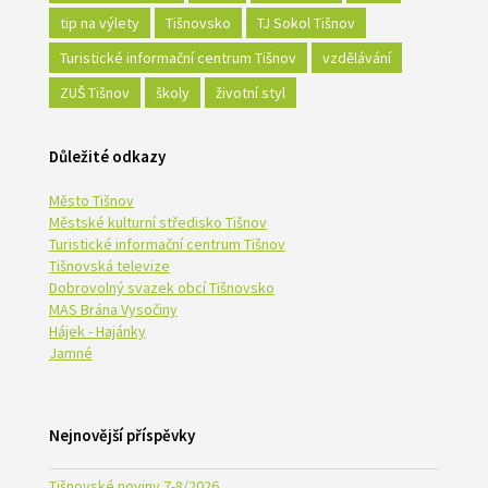
tip na výlety
Tišnovsko
TJ Sokol Tišnov
Turistické informační centrum Tišnov
vzdělávání
ZUŠ Tišnov
školy
životní styl
Důležité odkazy
Město Tišnov
Městské kulturní středisko Tišnov
Turistické informační centrum Tišnov
Tišnovská televize
Dobrovolný svazek obcí Tišnovsko
MAS Brána Vysočiny
Hájek - Hajánky
Jamné
Nejnovější příspěvky
Tišnovské noviny 7-8/2026