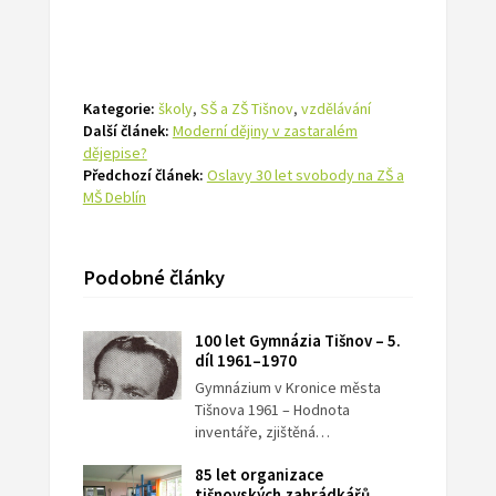
Kategorie:
školy
,
SŠ a ZŠ Tišnov
,
vzdělávání
Další článek:
Moderní dějiny v zastaralém
dějepise?
Předchozí článek:
Oslavy 30 let svobody na ZŠ a
MŠ Deblín
Podobné články
100 let Gymnázia Tišnov – 5.
díl 1961–1970
Gymnázium v Kronice města
Tišnova 1961 – Hodnota
inventáře, zjištěná…
85 let organizace
tišnovských zahrádkářů