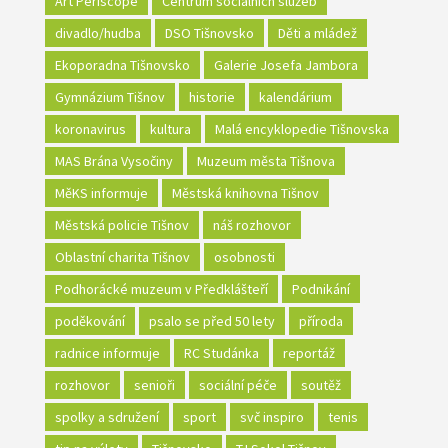
Art Periscope
Centrum sociálních služeb
divadlo/hudba
DSO Tišnovsko
Děti a mládež
Ekoporadna Tišnovsko
Galerie Josefa Jambora
Gymnázium Tišnov
historie
kalendárium
koronavirus
kultura
Malá encyklopedie Tišnovska
MAS Brána Vysočiny
Muzeum města Tišnova
MěKS informuje
Městská knihovna Tišnov
Městská policie Tišnov
náš rozhovor
Oblastní charita Tišnov
osobnosti
Podhorácké muzeum v Předklášteří
Podnikání
poděkování
psalo se před 50 lety
příroda
radnice informuje
RC Studánka
reportáž
rozhovor
senioři
sociální péče
soutěž
spolky a sdružení
sport
svč inspiro
tenis