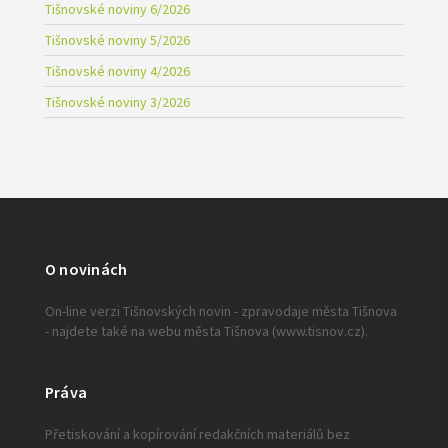
Tišnovské noviny 6/2026
Tišnovské noviny 5/2026
Tišnovské noviny 4/2026
Tišnovské noviny 3/2026
O novinách
On-line verzi Tišnovských novin - zpravodaje města Tišnova
- najdete také na webu města Tišnova (www.tisnov.cz).
Práva
Přetiskování a kopírování redakčních materiálů bez