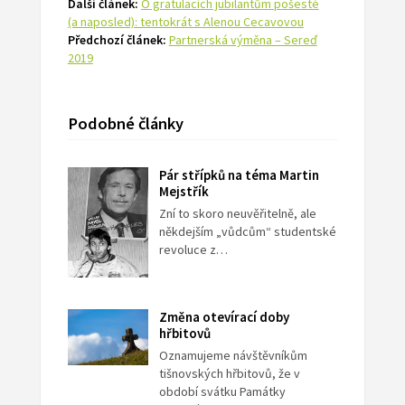
Další článek:
O gratulacích jubilantům pošesté
(a naposled): tentokrát s Alenou Cecavovou
Předchozí článek:
Partnerská výměna – Sereď
2019
Podobné články
Pár střípků na téma Martin
Mejstřík
Zní to skoro neuvěřitelně, ale
někdejším „vůdcům“ studentské
revoluce z…
Změna otevírací doby
hřbitovů
Oznamujeme návštěvníkům
tišnovských hřbitovů, že v
období svátku Památky