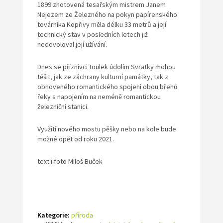
1899 zhotovená tesařským mistrem Janem
Nejezem ze Železného na pokyn papírenského
továrníka Kopřivy měla délku 33 metrů a její
technický stav v posledních letech již
nedovoloval její užívání.
Dnes se příznivci toulek údolím Svratky mohou
těšit, jak ze záchrany kulturní památky, tak z
obnoveného romantického spojení obou břehů
řeky s napojením na neméně romantickou
železniční stanici.
Využití nového mostu pěšky nebo na kole bude
možné opět od roku 2021.
text i foto Miloš Buček
Kategorie:
příroda