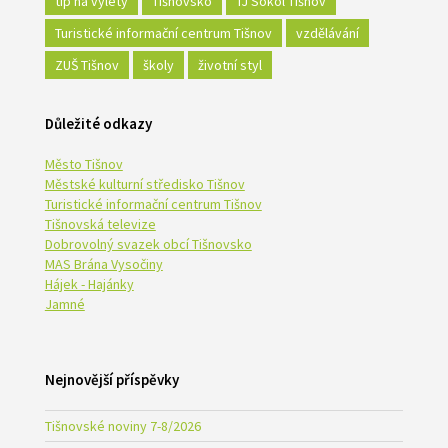
tip na výlety
Tišnovsko
TJ Sokol Tišnov
Turistické informační centrum Tišnov
vzdělávání
ZUŠ Tišnov
školy
životní styl
Důležité odkazy
Město Tišnov
Městské kulturní středisko Tišnov
Turistické informační centrum Tišnov
Tišnovská televize
Dobrovolný svazek obcí Tišnovsko
MAS Brána Vysočiny
Hájek - Hajánky
Jamné
Nejnovější příspěvky
Tišnovské noviny 7-8/2026