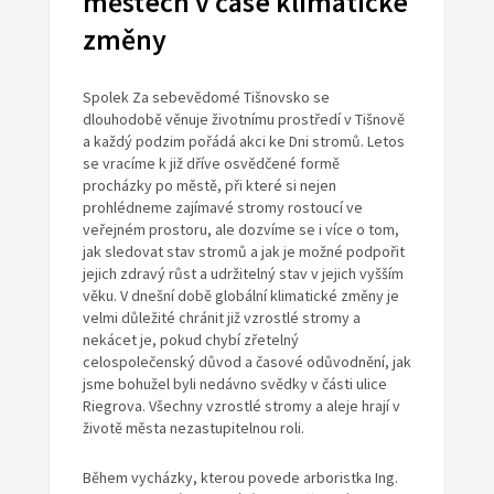
městech v čase klimatické
změny
Spolek Za sebevědomé Tišnovsko se
dlouhodobě věnuje životnímu prostředí v Tišnově
a každý podzim pořádá akci ke Dni stromů. Letos
se vracíme k již dříve osvědčené formě
procházky po městě, při které si nejen
prohlédneme zajímavé stromy rostoucí ve
veřejném prostoru, ale dozvíme se i více o tom,
jak sledovat stav stromů a jak je možné podpořit
jejich zdravý růst a udržitelný stav v jejich vyšším
věku. V dnešní době globální klimatické změny je
velmi důležité chránit již vzrostlé stromy a
nekácet je, pokud chybí zřetelný
celospolečenský důvod a časové odůvodnění, jak
jsme bohužel byli nedávno svědky v části ulice
Riegrova. Všechny vzrostlé stromy a aleje hrají v
životě města nezastupitelnou roli.
Během vycházky, kterou povede arboristka Ing.