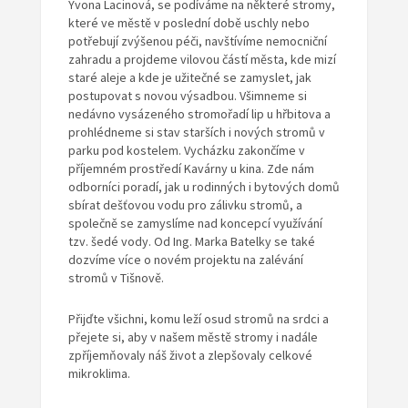
Yvona Lacinová, se podíváme na některé stromy,
které ve městě v poslední době uschly nebo
potřebují zvýšenou péči, navštívíme nemocniční
zahradu a projdeme vilovou částí města, kde mizí
staré aleje a kde je užitečné se zamyslet, jak
postupovat s novou výsadbou. Všimneme si
nedávno vysázeného stromořadí lip u hřbitova a
prohlédneme si stav starších i nových stromů v
parku pod kostelem. Vycházku zakončíme v
příjemném prostředí Kavárny u kina. Zde nám
odborníci poradí, jak u rodinných i bytových domů
sbírat dešťovou vodu pro zálivku stromů, a
společně se zamyslíme nad koncepcí využívání
tzv. šedé vody. Od Ing. Marka Batelky se také
dozvíme více o novém projektu na zalévání
stromů v Tišnově.
Přijďte všichni, komu leží osud stromů na srdci a
přejete si, aby v našem městě stromy i nadále
zpříjemňovaly náš život a zlepšovaly celkové
mikroklima.