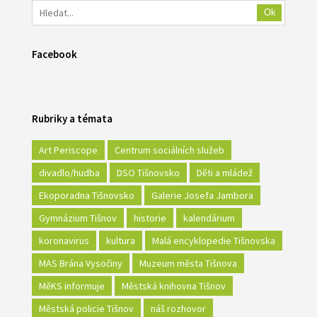
Ok
Facebook
Rubriky a témata
Art Periscope
Centrum sociálních služeb
divadlo/hudba
DSO Tišnovsko
Děti a mládež
Ekoporadna Tišnovsko
Galerie Josefa Jambora
Gymnázium Tišnov
historie
kalendárium
koronavirus
kultura
Malá encyklopedie Tišnovska
MAS Brána Vysočiny
Muzeum města Tišnova
MěKS informuje
Městská knihovna Tišnov
Městská policie Tišnov
náš rozhovor