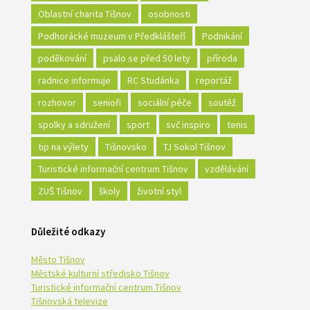
Oblastní charita Tišnov
osobnosti
Podhorácké muzeum v Předklášteří
Podnikání
poděkování
psalo se před 50 lety
příroda
radnice informuje
RC Studánka
reportáž
rozhovor
senioři
sociální péče
soutěž
spolky a sdružení
sport
svč inspiro
tenis
tip na výlety
Tišnovsko
TJ Sokol Tišnov
Turistické informační centrum Tišnov
vzdělávání
ZUŠ Tišnov
školy
životní styl
Důležité odkazy
Město Tišnov
Městské kulturní středisko Tišnov
Turistické informační centrum Tišnov
Tišnovská televize