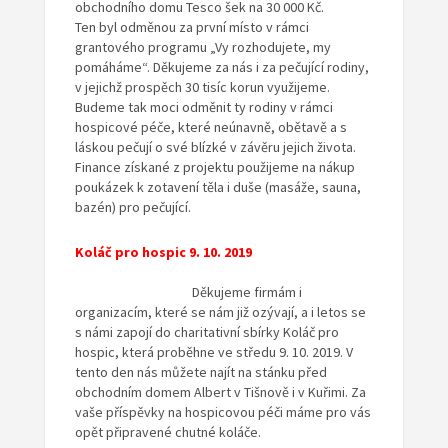
obchodního domu Tesco šek na 30 000 Kč.
Ten byl odměnou za první místo v rámci
grantového programu „Vy rozhodujete, my
pomáháme“. Děkujeme za nás i za pečující rodiny,
v jejichž prospěch 30 tisíc korun využijeme.
Budeme tak moci odměnit ty rodiny v rámci
hospicové péče, které neúnavně, obětavě a s
láskou pečují o své blízké v závěru jejich života.
Finance získané z projektu použijeme na nákup
poukázek k zotavení těla i duše (masáže, sauna,
bazén) pro pečující.
Koláč pro hospic 9. 10. 2019
Děkujeme firmám i
organizacím, které se nám již ozývají, a i letos se
s námi zapojí do charitativní sbírky Koláč pro
hospic, která proběhne ve středu 9. 10. 2019. V
tento den nás můžete najít na stánku před
obchodním domem Albert v Tišnově i v Kuřimi. Za
vaše příspěvky na hospicovou péči máme pro vás
opět připravené chutné koláče.