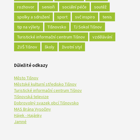
rozhovor
senioři
sociální péče
soutěž
spolky a sdružení
sport
svč inspiro
tenis
tip na výlety
Tišnovsko
TJ Sokol Tišnov
Turistické informační centrum Tišnov
vzdělávání
ZUŠ Tišnov
školy
životní styl
Důležité odkazy
Město Tišnov
Městské kulturní středisko Tišnov
Turistické informační centrum Tišnov
Tišnovská televize
Dobrovolný svazek obcí Tišnovsko
MAS Brána Vysočiny
Hájek - Hajánky
Jamné