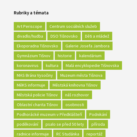
Rubriky a témata
Art Periscope
Centrum sociálních služeb
divadlo/hudba
DSO Tišnovsko
Děti a mládež
Ekoporadna Tišnovsko
Galerie Josefa Jambora
Gymnázium Tišnov
historie
kalendárium
koronavirus
kultura
Malá encyklopedie Tišnovska
MAS Brána Vysočiny
Muzeum města Tišnova
MěKS informuje
Městská knihovna Tišnov
Městská policie Tišnov
náš rozhovor
Oblastní charita Tišnov
osobnosti
Podhorácké muzeum v Předklášteří
Podnikání
poděkování
psalo se před 50 lety
příroda
radnice informuje
RC Studánka
reportáž