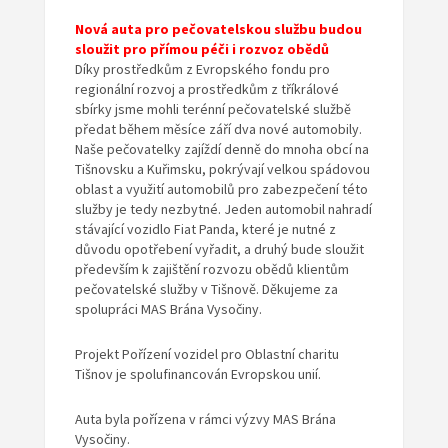
Nová auta pro pečovatelskou službu budou
sloužit pro přímou péči i rozvoz obědů
Díky prostředkům z Evropského fondu pro
regionální rozvoj a prostředkům z tříkrálové
sbírky jsme mohli terénní pečovatelské službě
předat během měsíce září dva nové automobily.
Naše pečovatelky zajíždí denně do mnoha obcí na
Tišnovsku a Kuřimsku, pokrývají velkou spádovou
oblast a využití automobilů pro zabezpečení této
služby je tedy nezbytné. Jeden automobil nahradí
stávající vozidlo Fiat Panda, které je nutné z
důvodu opotřebení vyřadit, a druhý bude sloužit
především k zajištění rozvozu obědů klientům
pečovatelské služby v Tišnově. Děkujeme za
spolupráci MAS Brána Vysočiny.
Projekt Pořízení vozidel pro Oblastní charitu
Tišnov je spolufinancován Evropskou unií.
Auta byla pořízena v rámci výzvy MAS Brána
Vysočiny.