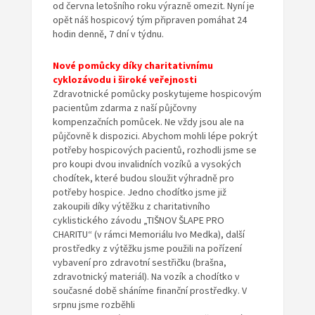
od června letošního roku výrazně omezit. Nyní je
opět náš hospicový tým připraven pomáhat 24
hodin denně, 7 dní v týdnu.
Nové pomůcky díky charitativnímu
cyklozávodu i široké veřejnosti
Zdravotnické pomůcky poskytujeme hospicovým
pacientům zdarma z naší půjčovny
kompenzačních pomůcek. Ne vždy jsou ale na
půjčovně k dispozici. Abychom mohli lépe pokrýt
potřeby hospicových pacientů, rozhodli jsme se
pro koupi dvou invalidních vozíků a vysokých
chodítek, které budou sloužit výhradně pro
potřeby hospice. Jedno chodítko jsme již
zakoupili díky výtěžku z charitativního
cyklistického závodu „TIŠNOV ŠLAPE PRO
CHARITU“ (v rámci Memoriálu Ivo Medka), další
prostředky z výtěžku jsme použili na pořízení
vybavení pro zdravotní sestřičku (brašna,
zdravotnický materiál). Na vozík a chodítko v
současné době sháníme finanční prostředky. V
srpnu jsme rozběhli