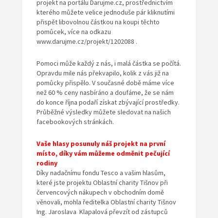
projekt na portálu Darujme.cz, prostřednictvím
kterého můžete velice jednoduše pár kliknutími
přispět libovolnou částkou na koupi těchto
pomůcek, více na odkazu
www.darujme.cz/projekt/1202088 .
Pomoci může každý z nás, i malá částka se počítá.
Opravdu mile nás překvapilo, kolik z vás již na
pomůcky přispělo. V současné době máme více
než 60 % ceny nasbíráno a doufáme, že se nám
do konce října podaří získat zbývající prostředky.
Průběžné výsledky můžete sledovat na našich
facebookových stránkách.
Vaše hlasy posunuly náš projekt
na první
místo, díky vám můžeme odměnit pečující
rodiny
Díky nadačnímu fondu Tesco a vašim hlasům,
které jste projektu Oblastní charity Tišnov při
červencových nákupech v obchodním domě
věnovali, mohla ředitelka Oblastní charity Tišnov
Ing. Jaroslava Klapalová převzít od zástupců