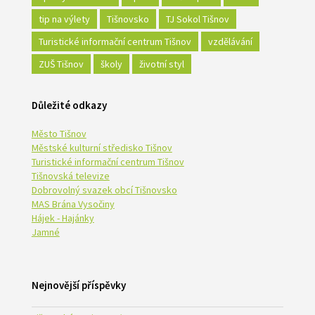
tip na výlety
Tišnovsko
TJ Sokol Tišnov
Turistické informační centrum Tišnov
vzdělávání
ZUŠ Tišnov
školy
životní styl
Důležité odkazy
Město Tišnov
Městské kulturní středisko Tišnov
Turistické informační centrum Tišnov
Tišnovská televize
Dobrovolný svazek obcí Tišnovsko
MAS Brána Vysočiny
Hájek - Hajánky
Jamné
Nejnovější příspěvky