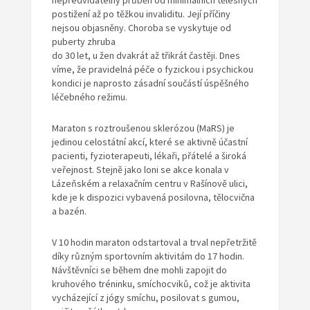
nepředvídatelný průběh od minimálních tělesných
postižení až po těžkou invaliditu. Její příčiny
nejsou objasněny. Choroba se vyskytuje od
puberty zhruba
do 30 let, u žen dvakrát až třikrát častěji. Dnes
víme, že pravidelná péče o fyzickou i psychickou
kondici je naprosto zásadní součástí úspěšného
léčebného režimu.
Maraton s roztroušenou sklerózou (MaRS) je
jedinou celostátní akcí, které se aktivně účastní
pacienti, fyzioterapeuti, lékaři, přátelé a široká
veřejnost. Stejně jako loni se akce konala v
Lázeňském a relaxačním centru v Rašínově ulici,
kde je k dispozici vybavená posilovna, tělocvična
a bazén.
V 10 hodin maraton odstartoval a trval nepřetržitě
díky různým sportovním aktivitám do 17 hodin.
Návštěvníci se během dne mohli zapojit do
kruhového tréninku, smíchocviků, což je aktivita
vycházející z jógy smíchu, posilovat s gumou,