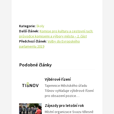
Kategorie:
školy
Další článek:
Komise pro kulturu a cestovní ruch:
průvodce komisemi a výbory města – 2. část
Předchozí článek:
Volby do Evropského
parlamentu 2019
Podobné články
Výběrové řízení
Tajemnice Městského úřadu
Tišnov vyhlašuje výběrové řízení
pro obsazení pozice…
Zájezdy pro letošní rok
Místní organizace Svazu tělesně