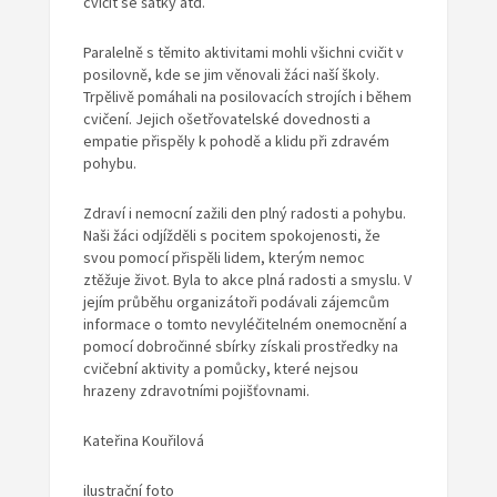
cvičit se šátky atd.
Paralelně s těmito aktivitami mohli všichni cvičit v
posilovně, kde se jim věnovali žáci naší školy.
Trpělivě pomáhali na posilovacích strojích i během
cvičení. Jejich ošetřovatelské dovednosti a
empatie přispěly k pohodě a klidu při zdravém
pohybu.
Zdraví i nemocní zažili den plný radosti a pohybu.
Naši žáci odjížděli s pocitem spokojenosti, že
svou pomocí přispěli lidem, kterým nemoc
ztěžuje život. Byla to akce plná radosti a smyslu. V
jejím průběhu organizátoři podávali zájemcům
informace o tomto nevyléčitelném onemocnění a
pomocí dobročinné sbírky získali prostředky na
cvičební aktivity a pomůcky, které nejsou
hrazeny zdravotními pojišťovnami.
Kateřina Kouřilová
ilustrační foto