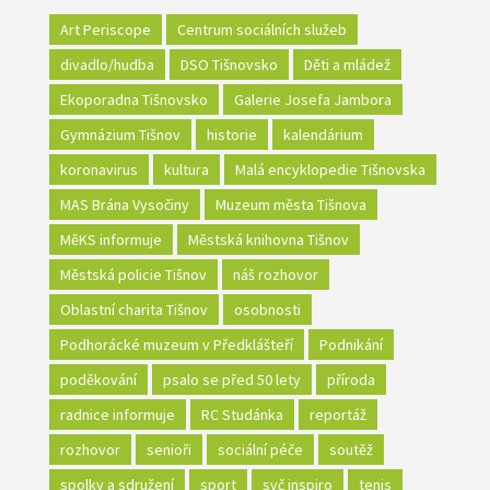
Art Periscope
Centrum sociálních služeb
divadlo/hudba
DSO Tišnovsko
Děti a mládež
Ekoporadna Tišnovsko
Galerie Josefa Jambora
Gymnázium Tišnov
historie
kalendárium
koronavirus
kultura
Malá encyklopedie Tišnovska
MAS Brána Vysočiny
Muzeum města Tišnova
MěKS informuje
Městská knihovna Tišnov
Městská policie Tišnov
náš rozhovor
Oblastní charita Tišnov
osobnosti
Podhorácké muzeum v Předklášteří
Podnikání
poděkování
psalo se před 50 lety
příroda
radnice informuje
RC Studánka
reportáž
rozhovor
senioři
sociální péče
soutěž
spolky a sdružení
sport
svč inspiro
tenis