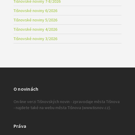
Tišnovské noviny 7-8/2026
Tišnovské noviny 6/2026
Tišnovské noviny 5/2026
Tišnovské noviny 4/2026
Tišnovské noviny 3/2026
O novinách
On-line verzi Tišnovských novin - zpravodaje města Tišnova
- najdete také na webu města Tišnova (www.tisnov.cz).
Práva