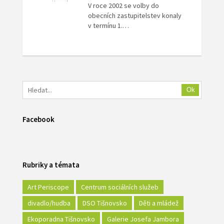
V roce 2002 se volby do
obecních zastupitelstev konaly
v termínu 1.…
Ok
Facebook
Rubriky a témata
Art Periscope
Centrum sociálních služeb
divadlo/hudba
DSO Tišnovsko
Děti a mládež
Ekoporadna Tišnovsko
Galerie Josefa Jambora