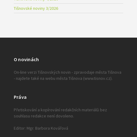
Tišnovské noviny 3/2026
O novinách
On-line verzi Tišnovských novin - zpravodaje města Tišnova
- najdete také na webu města Tišnova (www.tisnov.cz).
Práva
Přetiskování a kopírování redakčních materiálů bez
souhlasu redakce není dovoleno.
Editor: Mgr. Barbora Kovářová