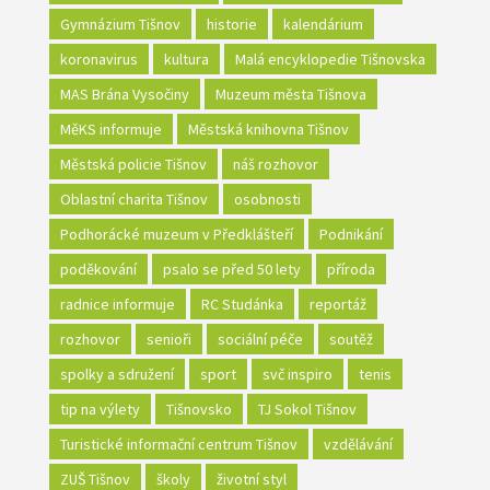
Gymnázium Tišnov
historie
kalendárium
koronavirus
kultura
Malá encyklopedie Tišnovska
MAS Brána Vysočiny
Muzeum města Tišnova
MěKS informuje
Městská knihovna Tišnov
Městská policie Tišnov
náš rozhovor
Oblastní charita Tišnov
osobnosti
Podhorácké muzeum v Předklášteří
Podnikání
poděkování
psalo se před 50 lety
příroda
radnice informuje
RC Studánka
reportáž
rozhovor
senioři
sociální péče
soutěž
spolky a sdružení
sport
svč inspiro
tenis
tip na výlety
Tišnovsko
TJ Sokol Tišnov
Turistické informační centrum Tišnov
vzdělávání
ZUŠ Tišnov
školy
životní styl