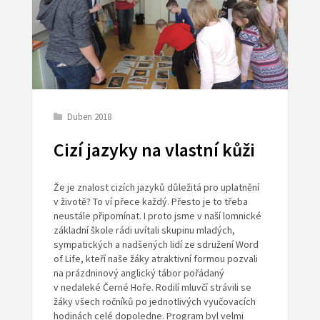
Duben 2018
Cizí jazyky na vlastní kůži
Že je znalost cizích jazyků důležitá pro uplatnění
v životě? To ví přece každý. Přesto je to třeba
neustále připomínat. I proto jsme v naší lomnické
základní škole rádi uvítali skupinu mladých,
sympatických a nadšených lidí ze sdružení Word
of Life, kteří naše žáky atraktivní formou pozvali
na prázdninový anglický tábor pořádaný
v nedaleké Černé Hoře. Rodilí mluvčí strávili se
žáky všech ročníků po jednotlivých vyučovacích
hodinách celé dopoledne. Program byl velmi