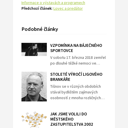
Informace o výstavách a programech
Předchozí článek:
Lovec a predátor
Podobné články
VZPOMÍNKA NA BÁJEČNÉHO
SPORTOVCE
V sobotu 17. března 2018 zemřel
po dlouhé těžké nemoci ve…
STOLETÉ VÝROČÍ LIGOVÉHO
BRANKÁŘE
Tišnov se v různých obdobích
stával bydlištěm zajímavých
osobností z mnoha rozličných…
JAK JSME VOLILI DO
MĚSTSKÉHO
ZASTUPITELSTVA 2002