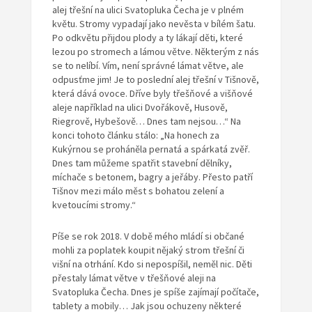
alej třešní na ulici Svatopluka Čecha je v plném
květu. Stromy vypadají jako nevěsta v bílém šatu.
Po odkvětu přijdou plody a ty lákají děti, které
lezou po stromech a lámou větve. Některým z nás
se to nelíbí. Vím, není správné lámat větve, ale
odpusťme jim! Je to poslední alej třešní v Tišnově,
která dává ovoce. Dříve byly třešňové a višňové
aleje například na ulici Dvořákově, Husově,
Riegrově, Hybešově… Dnes tam nejsou…“ Na
konci tohoto článku stálo: „Na honech za
Kukýrnou se proháněla pernatá a spárkatá zvěř.
Dnes tam můžeme spatřit stavební dělníky,
míchače s betonem, bagry a jeřáby. Přesto patří
Tišnov mezi málo měst s bohatou zelení a
kvetoucími stromy.“
Píše se rok 2018. V době mého mládí si občané
mohli za poplatek koupit nějaký strom třešní či
višní na otrhání. Kdo si nepospíšil, neměl nic. Děti
přestaly lámat větve v třešňové aleji na
Svatopluka Čecha. Dnes je spíše zajímají počítače,
tablety a mobily… Jak jsou ochuzeny některé