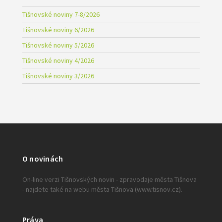
Tišnovské noviny 7-8/2026
Tišnovské noviny 6/2026
Tišnovské noviny 5/2026
Tišnovské noviny 4/2026
Tišnovské noviny 3/2026
O novinách
On-line verzi Tišnovských novin - zpravodaje města Tišnova
- najdete také na webu města Tišnova (www.tisnov.cz).
Práva