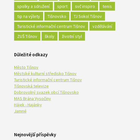
spolky a sdružení
sport
svč inspiro
tenis
tip na výlety
Tišnovsko
TJ Sokol Tišnov
Turistické informační centrum Tišnov
vzdělávání
ZUŠ Tišnov
školy
životní styl
Důležité odkazy
Město Tišnov
Městské kulturní středisko Tišnov
Turistické informační centrum Tišnov
Tišnovská televize
Dobrovolný svazek obcí Tišnovsko
MAS Brána Vysočiny
Hájek - Hajánky
Jamné
Nejnovější příspěvky