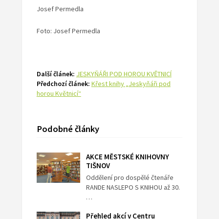
Josef Permedla
Foto: Josef Permedla
Další článek:
JESKYŇÁŘI POD HOROU KVĚTNICÍ
Předchozí článek:
Křest knihy „Jeskyňáři pod
horou Květnicí“
Podobné články
AKCE MĚSTSKÉ KNIHOVNY
TIŠNOV
Oddělení pro dospělé čtenáře
RANDE NASLEPO S KNIHOU až 30.
…
Přehled akcí v Centru