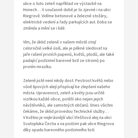
ulice o tuto zeleň například ve výstavbě na
Honech… V současné době je to zjevné i na ulici
Riegrově. Vidíme betonové a železné stožáry,
elektrické vedení a řady parkujících aut. Doba se
změnila a mění se i lidé.
Vím, že úklid zeleně v našem městě stojí
celoročně velké úsilí, ale je pěkné sledovat na
jaře rašení prvních pupenů, květů, plodů, ale také
padající podzimní barevné listí ze stromů po
prvním mrazíku.
Zeleně jistě není nikdy dost. Pestrost květů nebo
vůně lipových alejí přispívají ke zlepšení našeho
města. Upravenost, zeleň a květy jsou určitě
vizitkou každé obce, potěší oko nejen jejich
návštěvníků, ale samotných občanů. Dnes všichni
čekáme, že úklid provedou Technické služby…
V květnu je nejkrásnější ulicí třešňová alej na ulici
Svatopluka Čecha a na podzim pak ulice Riegrova
díky opadu barevného podzimního listí.