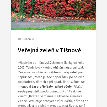
Duben 2018
Veřejná zeleň v Tišnově
Přispívám do Tišnovských novin články od roku
2005. Tehdy byl v květnu otištěn můj první text.
Reagoval na stížnosti některých obyvatel, jako
například: „Pořád je zde nepořádek po odkvětu,
po plodech, dětech a při opadu listí.“ Článek se
jmenoval
Jaro přivítaly i pilné včely,
Třešní
bude plný stůl, medu bude plný úl.
Psalo se
v něm: „Květen patří mezi nejkrásnější měsíce
v roce. Vzduch je prosycen vůní květů, příroda se
probudila a je v plném proudu, plná života. Také