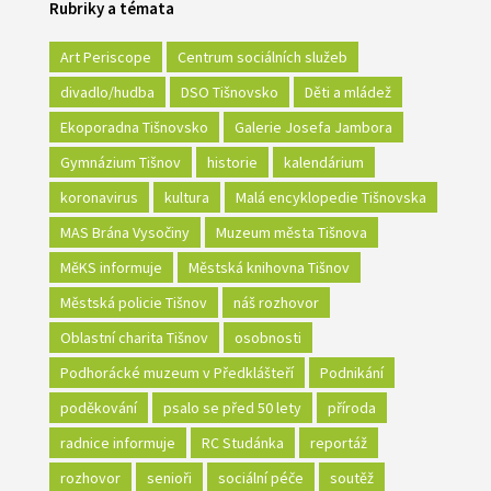
Rubriky a témata
Art Periscope
Centrum sociálních služeb
divadlo/hudba
DSO Tišnovsko
Děti a mládež
Ekoporadna Tišnovsko
Galerie Josefa Jambora
Gymnázium Tišnov
historie
kalendárium
koronavirus
kultura
Malá encyklopedie Tišnovska
MAS Brána Vysočiny
Muzeum města Tišnova
MěKS informuje
Městská knihovna Tišnov
Městská policie Tišnov
náš rozhovor
Oblastní charita Tišnov
osobnosti
Podhorácké muzeum v Předklášteří
Podnikání
poděkování
psalo se před 50 lety
příroda
radnice informuje
RC Studánka
reportáž
rozhovor
senioři
sociální péče
soutěž