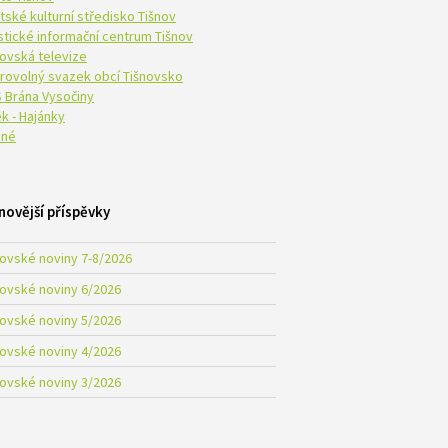
tské kulturní středisko Tišnov
istické informační centrum Tišnov
novská televize
rovolný svazek obcí Tišnovsko
 Brána Vysočiny
k - Hajánky
né
novější příspěvky
novské noviny 7-8/2026
novské noviny 6/2026
novské noviny 5/2026
novské noviny 4/2026
novské noviny 3/2026