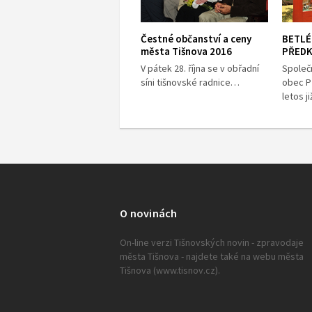
Čestné občanství a ceny
BETLÉ
města Tišnova 2016
PŘEDK
V pátek 28. října se v obřadní
Společ
síni tišnovské radnice…
obec P
letos 
O novinách
On-line verzi Tišnovských novin - zpravodaje
města Tišnova - najdete také na webu města
Tišnova (www.tisnov.cz).