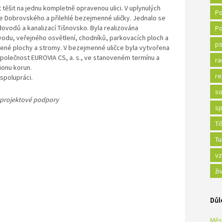
těšit na jednu kompletně opravenou ulici. V uplynulých
Po
ce Dobrovského a přilehlé bezejmenné uličky. Jednalo se
ovodů a kanalizací Tišnovsko. Byla realizována
Po
odu, veřejného osvětlení, chodníků, parkovacích ploch a
ps
elené plochy a stromy. V bezejmenné uličce byla vytvořena
společnost EUROVIA CS, a. s., ve stanoveném termínu a
ra
lionu korun.
re
spolupráci.
so
a projektové podpory
sp
Ti
Tu
vz
ži
Důl
Měs