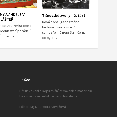
MY A ANDĚLÉ V
Tišnovské zvony – 2. část
LÁŠTEŘÍ
Nová doba „radostného
nost Art Periscope a
budování socialismu“
ředklášteří pořádají
samozřejmě nepřála ničemu,
již poosmé…
co bylo…
Práva
Přetiskování a kopírování redakčních materiálů
bez souhlasu redakce není dovoleno.
Editor: Mgr. Barbora Kovářová