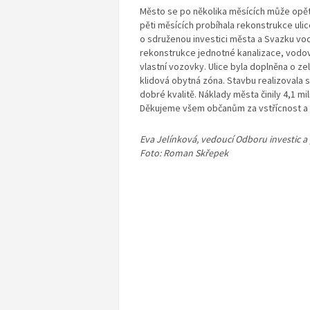
Město se po několika měsících může opět 
pěti měsících probíhala rekonstrukce uli
o sdruženou investici města a Svazku vod
rekonstrukce jednotné kanalizace, vodov
vlastní vozovky. Ulice byla doplněna o z
klidová obytná zóna. Stavbu realizovala 
dobré kvalitě. Náklady města činily 4,1 mi
Děkujeme všem občanům za vstřícnost a 
Eva Jelínková, vedoucí Odboru investic 
Foto: Roman Skřepek