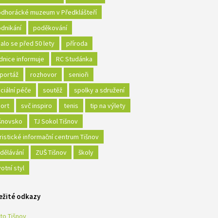
dhorácké muzeum v Předklášteří
dnikání
poděkování
alo se před 50 lety
příroda
dnice informuje
RC Studánka
portáž
rozhovor
senioři
ciální péče
soutěž
spolky a sdružení
ort
svč inspiro
tenis
tip na výlety
šnovsko
TJ Sokol Tišnov
ristické informační centrum Tišnov
dělávání
ZUŠ Tišnov
školy
votní styl
ežité odkazy
to Tišnov