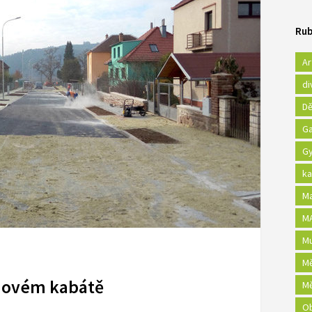
Rub
Ar
di
Dě
Ga
Gy
ka
Ma
MA
Mu
Mě
 novém kabátě
Mě
Ob