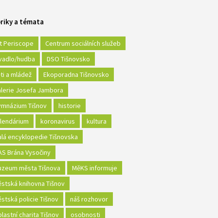
riky a témata
t Periscope
Centrum sociálních služeb
vadlo/hudba
DSO Tišnovsko
ti a mládež
Ekoporadna Tišnovsko
lerie Josefa Jambora
mnázium Tišnov
historie
lendárium
koronavirus
kultura
lá encyklopedie Tišnovska
S Brána Vysočiny
zeum města Tišnova
MěKS informuje
stská knihovna Tišnov
stská policie Tišnov
náš rozhovor
lastní charita Tišnov
osobnosti