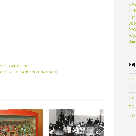
Měs
Tur
Tiš
Dob
MAS
Háje
Jam
Nej
ÝBĚROVÉ ŘÍZENÍ
LATNOST OBČANSKÝCH PRŮKAZŮ!
Tiš
Tiš
Tiš
Tiš
Tiš