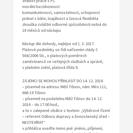
znalost práce s PC
morální bezúhonnost
komunikativnost, samostatnost, schopnost
jednat s lidmi, loajálnost a časová flexibilita
zkouška zvláštní odborné způsobilosti nutná do
18 měsíců od nástupu
Nástup dle dohody, nejlépe od 1. 3. 2017.
Platové podmínky se řídí nařízením vlády č.
564/2006 Sb., o platových poměrech
zaměstnanců ve veřejných službách a správě,
v platném znění, platová třída 9.
ZÁJEMCI SE MOHOU PŘIHLÁSIT DO 14. 12. 2016
– písemně na adresu: MěÚ Tišnov, nám. Míru 111,
666 19 Tišnov
– písemně na podatelnu MěÚ Tišnov do 14. 12.
2016 – do 17.00 hod.,
a to v zalepené obálce s textem: „Výběrové řízení
– referent Odboru dopravy a živnostenský úřad –
NEOTEVÍRAT“
v přihlášce uveďte mimo jiné: jméno, příjmení,