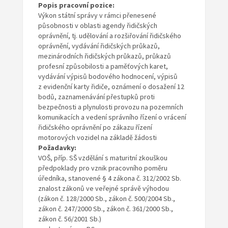
Popis pracovní pozice:
Výkon státní správy v rámci přenesené
působnosti v oblasti agendy řidičských
oprávnění, tj. udělování a rozšiřování řidičského
oprávnění, vydávání řidičských průkazů,
mezinárodních řidičských průkazů, průkazů
profesní způsobilosti a paměťových karet,
vydávání výpisů bodového hodnocení, výpisů
z evidenční karty řidiče, oznámení o dosažení 12
bodů, zaznamenávání přestupků proti
bezpečnosti a plynulosti provozu na pozemních
komunikacích a vedení správního řízení o vrácení
řidičského oprávnění po zákazu řízení
motorových vozidel na základě žádosti
Požadavky:
VOŠ, příp. SŠ vzdělání s maturitní zkouškou
předpoklady pro vznik pracovního poměru
úředníka, stanovené § 4 zákona č. 312/2002 Sb.
znalost zákonů ve veřejné správě výhodou
(zákon č. 128/2000 Sb., zákon č. 500/2004 Sb.,
zákon č. 247/2000 Sb., zákon č. 361/2000 Sb.,
zákon č. 56/2001 Sb.)