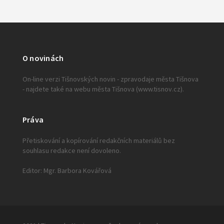
O novinách
On-line verzi Tišnovských novin - zpravodaje města Tišnova
- najdete také na webu města Tišnova (www.tisnov.cz).
Práva
Přetiskování a kopírování redakčních materiálů bez
souhlasu redakce není dovoleno.
Editor: Mgr. Barbora Kovářová