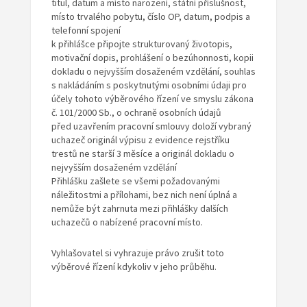
titul, datum a místo narození, státní příslušnost,
místo trvalého pobytu, číslo OP, datum, podpis a
telefonní spojení
k přihlášce připojte strukturovaný životopis,
motivační dopis, prohlášení o bezúhonnosti, kopii
dokladu o nejvyšším dosaženém vzdělání, souhlas
s nakládáním s poskytnutými osobními údaji pro
účely tohoto výběrového řízení ve smyslu zákona
č. 101/2000 Sb., o ochraně osobních údajů
před uzavřením pracovní smlouvy doloží vybraný
uchazeč originál výpisu z evidence rejstříku
trestů ne starší 3 měsíce a originál dokladu o
nejvyšším dosaženém vzdělání
Přihlášku zašlete se všemi požadovanými
náležitostmi a přílohami, bez nich není úplná a
nemůže být zahrnuta mezi přihlášky dalších
uchazečů o nabízené pracovní místo.
Vyhlašovatel si vyhrazuje právo zrušit toto
výběrové řízení kdykoliv v jeho průběhu.