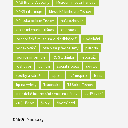
MAS Brána Vysočiny
Muzeum města Tišnova
MěKS informuje
Městská knihovna Tišnov
Městská policie Tišnov
náš rozhovor
Oblastní charita Tišnov
osobnosti
Podhorácké muzeum v Předklášteří
Podnikání
poděkování
psalo se před 50 lety
příroda
radnice informuje
RC Studánka
reportáž
rozhovor
senioři
sociální péče
soutěž
spolky a sdružení
sport
svč inspiro
tenis
tip na výlety
Tišnovsko
TJ Sokol Tišnov
Turistické informační centrum Tišnov
vzdělávání
ZUŠ Tišnov
školy
životní styl
Důležité odkazy