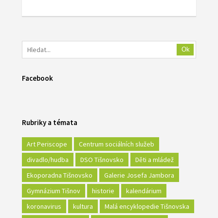
Ok
Facebook
Rubriky a témata
Art Periscope
Centrum sociálních služeb
divadlo/hudba
DSO Tišnovsko
Děti a mládež
Ekoporadna Tišnovsko
Galerie Josefa Jambora
Gymnázium Tišnov
historie
kalendárium
koronavirus
kultura
Malá encyklopedie Tišnovska