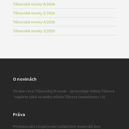
Tišnovské noviny 6/2026
Tišnovské noviny 5/2026
Tišnovské noviny 4/2026
Tišnovské noviny 3/2026
O novinách
On-line verzi Tišnovských novin - zpravodaje města Tišnova
- najdete také na webu města Tišnova (www.tisnov.cz).
Práva
Přetiskování a kopírování redakčních materiálů bez