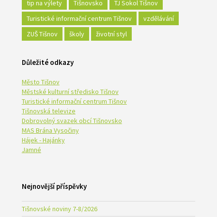
tip na výlety
Tišnovsko
TJ Sokol Tišnov
Turistické informační centrum Tišnov
vzdělávání
ZUŠ Tišnov
školy
životní styl
Důležité odkazy
Město Tišnov
Městské kulturní středisko Tišnov
Turistické informační centrum Tišnov
Tišnovská televize
Dobrovolný svazek obcí Tišnovsko
MAS Brána Vysočiny
Hájek - Hajánky
Jamné
Nejnovější příspěvky
Tišnovské noviny 7-8/2026