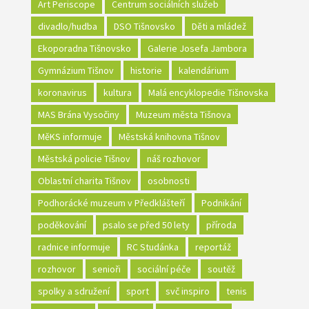
Art Periscope
Centrum sociálních služeb
divadlo/hudba
DSO Tišnovsko
Děti a mládež
Ekoporadna Tišnovsko
Galerie Josefa Jambora
Gymnázium Tišnov
historie
kalendárium
koronavirus
kultura
Malá encyklopedie Tišnovska
MAS Brána Vysočiny
Muzeum města Tišnova
MěKS informuje
Městská knihovna Tišnov
Městská policie Tišnov
náš rozhovor
Oblastní charita Tišnov
osobnosti
Podhorácké muzeum v Předklášteří
Podnikání
poděkování
psalo se před 50 lety
příroda
radnice informuje
RC Studánka
reportáž
rozhovor
senioři
sociální péče
soutěž
spolky a sdružení
sport
svč inspiro
tenis