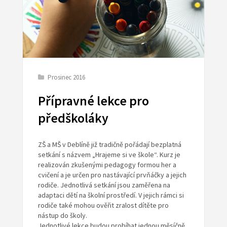
Prosinec 2016
Přípravné lekce pro
předškoláky
ZŠ a MŠ v Deblíně již tradičně pořádají bezplatná
setkání s názvem „Hrajeme si ve škole“. Kurz je
realizován zkušenými pedagogy formou her a
cvičení a je určen pro nastávající prvňáčky a jejich
rodiče. Jednotlivá setkání jsou zaměřena na
adaptaci dětí na školní prostředí. V jejich rámci si
rodiče také mohou ověřit zralost dítěte pro
nástup do školy.
Jednotlivé lekce budou probíhat jednou měsíčně,