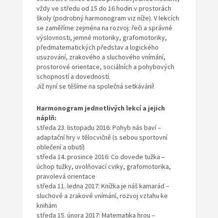
vždy ve středu od 15 do 16 hodin v prostorách
školy (podrobný harmonogram viz níže). V lekcích
se zaměříme zejména na rozvoj: řeči a správné
výslovnosti, jemné motoriky, grafomotoriky,
předmatematických představ a logického
usuzování, zrakového a sluchového vnímání,
prostorové orientace, sociálních a pohybových
schopností a dovedností.
Již nyní se těšíme na společná setkávání!
Harmonogram jednotlivých lekcí a jejich
náplň:
středa 23. listopadu 2016: Pohyb nás baví –
adaptační hry v tělocvičně (s sebou sportovní
oblečení a obutí)
středa 14. prosince 2016: Co dovede tužka –
úchop tužky, uvolňovací cviky, grafomotorika,
pravolevá orientace
středa 11. ledna 2017: Knížka je náš kamarád –
sluchové a zrakové vnímání, rozvoj vztahu ke
knihám
středa 15. února 2017: Matematika hrou –