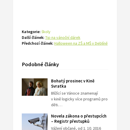
Kategorie:
školy
Další článek:
Tip na vánoční dárek
Předchozí článek:
Halloween na ZŠ a MŠ v Deblíně
Podobné články
Bohatý prosinec v Kině
Svratka
Blížící se Vánoce znamenají
v kině logicky více programů pro
děti.…
Novela zákona o přestupcích
– Registr přestupků
Vážení občané, od 1. 10. 2016