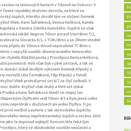
 sezónu na tenisových kurtech v Tišnově na Ostrovci. V
Po
ví České republiky družstev dorostu, na které se
rovský úspěch, kterého dosáhl tým ve složení: Dominik
Po
Kryštof Vítek, Karin Šafránková, Denisa Huňková, Kamila
ps
kapitána a trenéra Zdeňka Kunického. Úspěch se však
istrovská utkání. Nejprve Tišnov porazil Start Brno 7/2,
ra
 exceloval na Slovácku 8/1, s TCMJ Brno a se Zlínem shodně
re
 června přijelo do Tišnova dosud neporažené TC Brno v
í místo v nejvyšší soutěži Jihomoravského tenisového
so
ím chyběla důležitá posila z Prostějova Denisa Huňková,
ční povinnosti. Hoši však byli v plné sestavě, a tak se
sp
pro domácí získal skvělým výkonem Dominik Křipský a
Ti
ty nestačili Liba Čermáková, Filip Křipský a Tomáš
Kryštof Vítek prohrál první set 6/7 ze čtyř setbolů. V
Tu
oc dobře. Kryštof však druhý a třetí set získal
vz
la Prudká a Karin Šafránková téměř ve stejný čas
chlapeckými čtyřhrami vedl Tišnov 4/3 a byla jasná volba
ži
ezónu neprohráli v družstvech ani jednu čtyřhru. Ti po
ned první mečbol a euforie z tak obrovského úspěchu
tišnovského tenisu nepředstavitelný úspěch a sezóna 2016
Důl
rie jako ta doposud nejlepší. Koncem léta čeká tým
t Prostějov, který se dlouhodobé soutěže neúčastní a
Měs