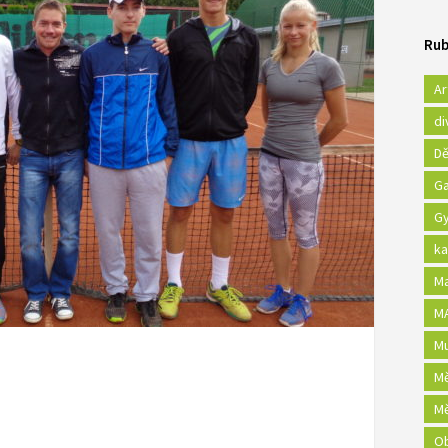
Rub
Ar
di
Dě
Ga
Gy
ka
Ma
MA
Mu
Mě
Mě
Ob