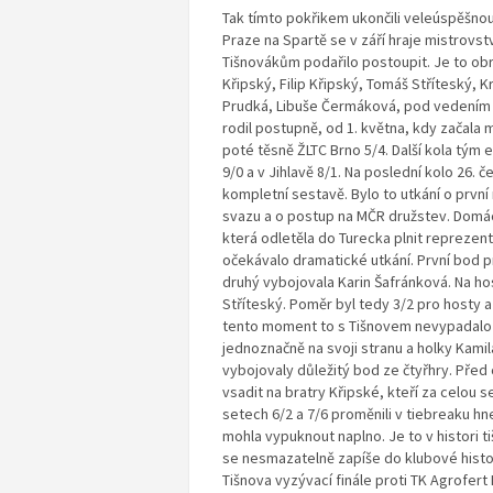
Tak tímto pokřikem ukončili veleúspěšnou
Praze na Spartě se v září hraje mistrovst
Tišnovákům podařilo postoupit. Je to ob
Křipský, Filip Křipský, Tomáš Stříteský, 
Prudká, Libuše Čermáková, pod vedením 
rodil postupně, od 1. května, kdy začala m
poté těsně ŽLTC Brno 5/4. Další kola tým
9/0 a v Jihlavě 8/1. Na poslední kolo 26.
kompletní sestavě. Bylo to utkání o prvn
svazu a o postup na MČR družstev. Domác
která odletěla do Turecka plnit reprezenta
očekávalo dramatické utkání. První bod 
druhý vybojovala Karin Šafránková. Na hos
Stříteský. Poměr byl tedy 3/2 pro hosty a 
tento moment to s Tišnovem nevypadalo m
jednoznačně na svoji stranu a holky Kami
vybojovaly důležitý bod ze čtyřhry. Před 
vsadit na bratry Křipské, kteří za celou s
setech 6/2 a 7/6 proměnili v tiebreaku h
mohla vypuknout naplno. Je to v histori 
se nesmazatelně zapíše do klubové histo
Tišnova vyzývací finále proti TK Agrofer