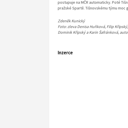
postupuje na MČR automaticky. Poté Tišnov
pražské Spartě. Tišnovskému týmu moc g
Zdeněk Kunický
Foto: zleva Denisa Huňková, Filip Křipský
Dominik Křipský a Karin Šafránková, autor
Inzerce