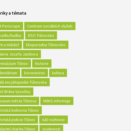
riky a témata
t Periscope
Centrum sociálních služeb
vadlo/hudba
DSO Tišnovsko
ti a mládež
Ekoporadna Tišnovsko
lerie Josefa Jambora
mnázium Tišnov
historie
lendárium
koronavirus
kultura
lá encyklopedie Tišnovska
S Brána Vysočiny
zeum města Tišnova
MěKS informuje
stská knihovna Tišnov
stská policie Tišnov
náš rozhovor
lastní charita Tišnov
osobnosti