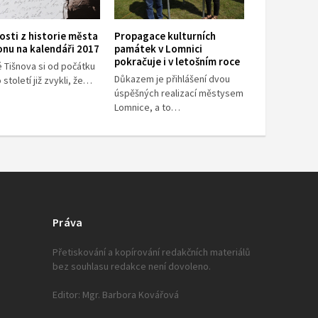
sti z historie města
Propagace kulturních
onu na kalendáři 2017
památek v Lomnici
pokračuje i v letošním roce
 Tišnova si od počátku
Důkazem je přihlášení dvou
století již zvykli, že…
úspěšných realizací městysem
Lomnice, a to…
Práva
Přetiskování a kopírování redakčních materiálů
bez souhlasu redakce není dovoleno.
Editor: Mgr. Barbora Kovářová