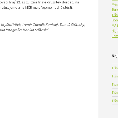
áci hrají 22. až 25. září finále družstev dorostu na
Měs
ratulujeme a na MČR mu přejeme hodně štěstí.
Tur
Tiš
Dob
, Kryštof Vítek, trenér Zdeněk Kunický, Tomáš Stříteský,
MAS
ka fotografie: Monika Stříteská
Háje
Jam
Nej
Tiš
Tiš
Tiš
Tiš
Tiš