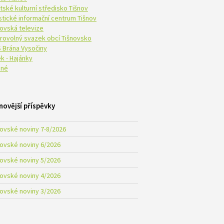
tské kulturní středisko Tišnov
istické informační centrum Tišnov
novská televize
rovolný svazek obcí Tišnovsko
 Brána Vysočiny
k - Hajánky
né
novější příspěvky
novské noviny 7-8/2026
novské noviny 6/2026
novské noviny 5/2026
novské noviny 4/2026
novské noviny 3/2026