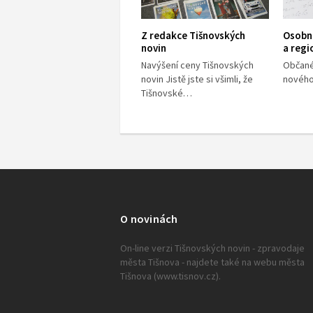
Z redakce Tišnovských
Osobno
novin
a regi
Navýšení ceny Tišnovských
Občané
novin Jistě jste si všimli, že
nového 
Tišnovské…
O novinách
On-line verzi Tišnovských novin - zpravodaje
města Tišnova - najdete také na webu města
Tišnova (www.tisnov.cz).