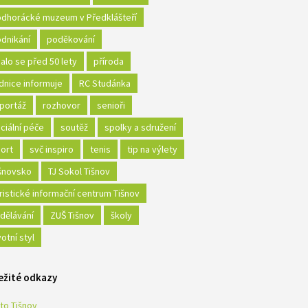
dhorácké muzeum v Předklášteří
dnikání
poděkování
alo se před 50 lety
příroda
dnice informuje
RC Studánka
portáž
rozhovor
senioři
ciální péče
soutěž
spolky a sdružení
ort
svč inspiro
tenis
tip na výlety
šnovsko
TJ Sokol Tišnov
ristické informační centrum Tišnov
dělávání
ZUŠ Tišnov
školy
votní styl
ežité odkazy
to Tišnov