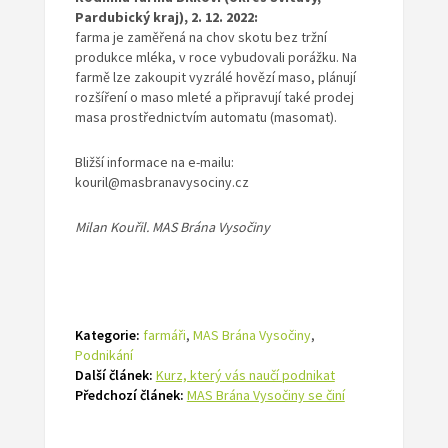
Pardubický kraj), 2. 12. 2022:
farma je zaměřená na chov skotu bez tržní
produkce mléka, v roce vybudovali porážku. Na
farmě lze zakoupit vyzrálé hovězí maso, plánují
rozšíření o maso mleté a připravují také prodej
masa prostřednictvím automatu (masomat).
Bližší informace na e-mailu:
kouril@masbranavysociny.cz
Milan Kouřil. MAS Brána Vysočiny
Kategorie:
farmáři
,
MAS Brána Vysočiny
,
Podnikání
Další článek:
Kurz, který vás naučí podnikat
Předchozí článek:
MAS Brána Vysočiny se činí