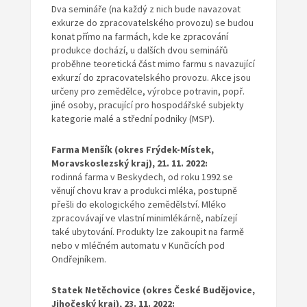
Dva semináře (na každý z nich bude navazovat
exkurze do zpracovatelského provozu) se budou
konat přímo na farmách, kde ke zpracování
produkce dochází, u dalších dvou seminářů
proběhne teoretická část mimo farmu s navazující
exkurzí do zpracovatelského provozu. Akce jsou
určeny pro zemědělce, výrobce potravin, popř.
jiné osoby, pracující pro hospodářské subjekty
kategorie malé a střední podniky (MSP).
Farma Menšík (okres Frýdek-Místek,
Moravskoslezský kraj), 21. 11. 2022:
rodinná farma v Beskydech, od roku 1992 se
věnují chovu krav a produkci mléka, postupně
přešli do ekologického zemědělství. Mléko
zpracovávají ve vlastní minimlékárně, nabízejí
také ubytování. Produkty lze zakoupit na farmě
nebo v mléčném automatu v Kunčicích pod
Ondřejníkem.
Statek Netěchovice (okres České Budějovice,
Jihočeský kraj), 23. 11. 2022: