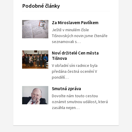
Podobné články
Za Miroslavem Pavlíkem
Ještě v minulém čísle
Tišnovských novin jsme čtenáře
seznamovali s…
Noví držitelé Cen města
Tišnova
V obřadní síni radnice byla
předána čestná ocenění V
pondělí…
Smutná zpráva
Dovolte nám touto cestou
oznámit smutnou událost, která
zasáhla nejen…