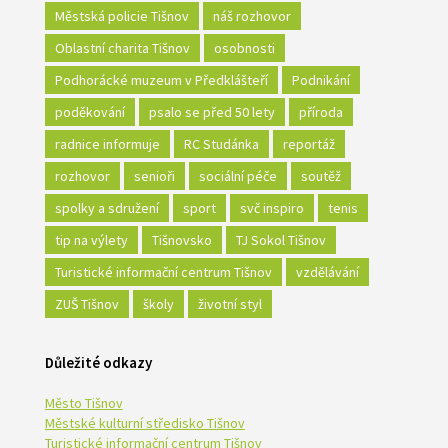
Městská policie Tišnov
náš rozhovor
Oblastní charita Tišnov
osobnosti
Podhorácké muzeum v Předklášteří
Podnikání
poděkování
psalo se před 50 lety
příroda
radnice informuje
RC Studánka
reportáž
rozhovor
senioři
sociální péče
soutěž
spolky a sdružení
sport
svč inspiro
tenis
tip na výlety
Tišnovsko
TJ Sokol Tišnov
Turistické informační centrum Tišnov
vzdělávání
ZUŠ Tišnov
školy
životní styl
Důležité odkazy
Město Tišnov
Městské kulturní středisko Tišnov
Turistické informační centrum Tišnov