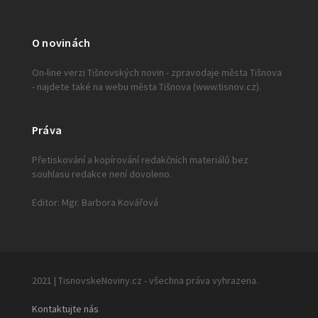
O novinách
On-line verzi Tišnovských novin - zpravodaje města Tišnova
- najdete také na webu města Tišnova (www.tisnov.cz).
Práva
Přetiskování a kopírování redakčních materiálů bez
souhlasu redakce není dovoleno.
Editor: Mgr. Barbora Kovářová
2021 | TisnovskeNoviny.cz - všechna práva vyhrazena.
Kontaktujte nás