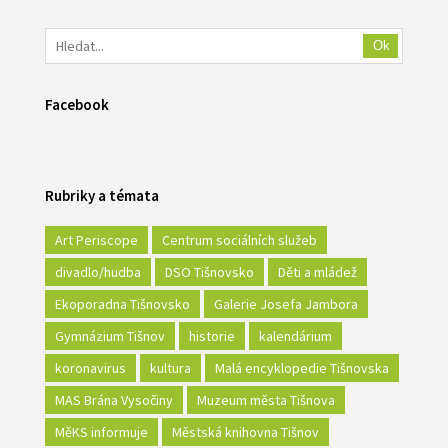
Ok
Facebook
Rubriky a témata
Art Periscope
Centrum sociálních služeb
divadlo/hudba
DSO Tišnovsko
Děti a mládež
Ekoporadna Tišnovsko
Galerie Josefa Jambora
Gymnázium Tišnov
historie
kalendárium
koronavirus
kultura
Malá encyklopedie Tišnovska
MAS Brána Vysočiny
Muzeum města Tišnova
MěKS informuje
Městská knihovna Tišnov