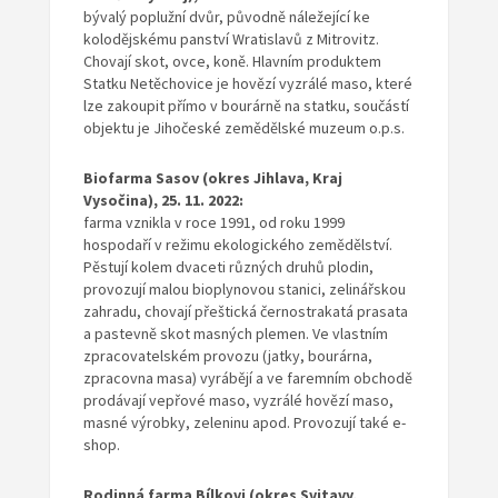
bývalý poplužní dvůr, původně náležející ke
kolodějskému panství Wratislavů z Mitrovitz.
Chovají skot, ovce, koně. Hlavním produktem
Statku Netěchovice je hovězí vyzrálé maso, které
lze zakoupit přímo v bourárně na statku, součástí
objektu je Jihočeské zemědělské muzeum o.p.s.
Biofarma Sasov (okres Jihlava, Kraj
Vysočina), 25. 11. 2022:
farma vznikla v roce 1991, od roku 1999
hospodaří v režimu ekologického zemědělství.
Pěstují kolem dvaceti různých druhů plodin,
provozují malou bioplynovou stanici, zelinářskou
zahradu, chovají přeštická černostrakatá prasata
a pastevně skot masných plemen. Ve vlastním
zpracovatelském provozu (jatky, bourárna,
zpracovna masa) vyrábějí a ve faremním obchodě
prodávají vepřové maso, vyzrálé hovězí maso,
masné výrobky, zeleninu apod. Provozují také e-
shop.
Rodinná farma Bílkovi (okres Svitavy,