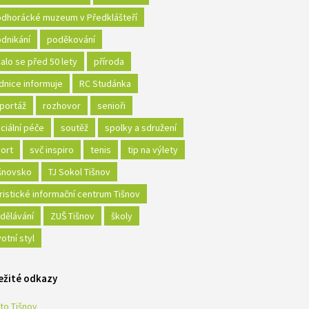
dhorácké muzeum v Předklášteří
dnikání
poděkování
alo se před 50 lety
příroda
dnice informuje
RC Studánka
portáž
rozhovor
senioři
ciální péče
soutěž
spolky a sdružení
ort
svč inspiro
tenis
tip na výlety
šnovsko
TJ Sokol Tišnov
ristické informační centrum Tišnov
dělávání
ZUŠ Tišnov
školy
votní styl
ežité odkazy
to Tišnov