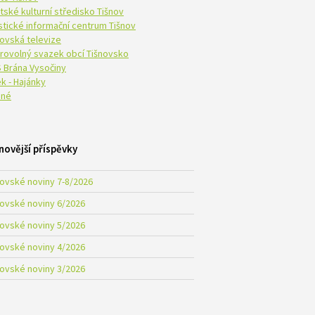
tské kulturní středisko Tišnov
istické informační centrum Tišnov
novská televize
rovolný svazek obcí Tišnovsko
 Brána Vysočiny
k - Hajánky
né
novější příspěvky
novské noviny 7-8/2026
novské noviny 6/2026
novské noviny 5/2026
novské noviny 4/2026
novské noviny 3/2026