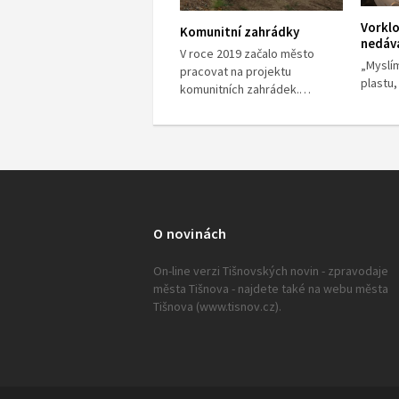
Vorklo
Komunitní zahrádky
nedáv
V roce 2019 začalo město
„Myslím
pracovat na projektu
plastu
komunitních zahrádek.…
O novinách
On-line verzi Tišnovských novin - zpravodaje
města Tišnova - najdete také na webu města
Tišnova (www.tisnov.cz).