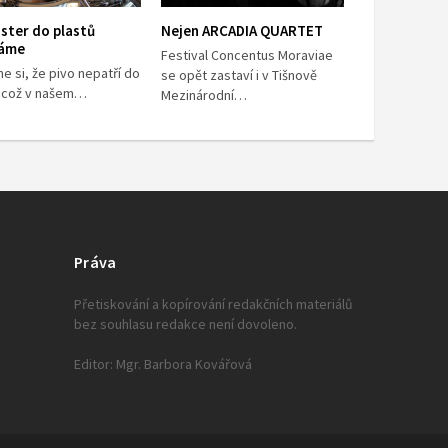
ster do plastů
Nejen ARCADIA QUARTET
áme
Festival Concentus Moraviae
e si, že pivo nepatří do
se opět zastaví i v Tišnově
, což v našem…
Mezinárodní…
Práva
Přetiskování a kopírování redakčních materiálů
bez souhlasu redakce není dovoleno.
Editor: Mgr. Barbora Kovářová