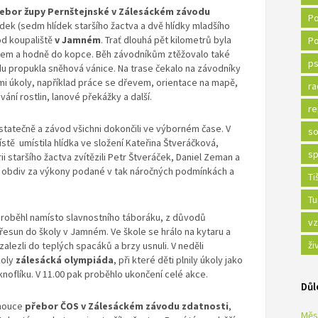
ebor župy Pernštejnské v Zálesáckém závodu
Po
ídek (sedm hlídek staršího žactva a dvě hlídky mladšího
od koupaliště
v Jamném
. Trať dlouhá pět kilometrů byla
Po
sem a hodně do kopce. Běh závodníkům ztěžovalo také
ps
du propukla sněhová vánice. Na trase čekalo na závodníky
i úkoly, například práce se dřevem, orientace na mapě,
ra
ání rostlin, lanové překážky a další.
re
 statečně a závod všichni dokončili ve výborném čase. V
so
stě umístila hlídka ve složení Kateřina Štveráčková,
sp
i staršího žactva zvítězili Petr Štveráček, Daniel Zeman a
 obdiv za výkony podané v tak náročných podmínkách a
Ti
Tu
 proběhl namísto slavnostního táboráku, z důvodů
vz
přesun do školy v Jamném. Ve škole se hrálo na kytaru a
ži
zalezli do teplých spacáků a brzy usnuli. V neděli
koly
zálesácká olympiáda
, při které děti plnily úkoly jako
í knoflíku. V 11.00 pak proběhlo ukončení celé akce.
Důl
omouce
přebor ČOS v Zálesáckém závodu zdatnosti
,
Měs