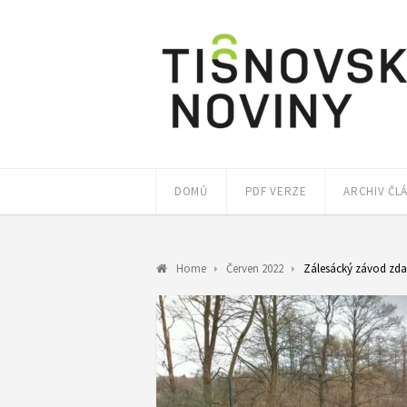
DOMŮ
PDF VERZE
ARCHIV ČL
Home
Červen 2022
Zálesácký závod zda