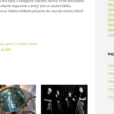
dva týmy z kategorie staršího žactva. První tým poběží
Měs
a Marek Vejpustek a druhý tým ve složení Eliška
Tur
manová. Oběma hlídkám přejeme do závodu mnoho štěstí!
Tiš
Dob
MAS
Háje
Jam
ní
,
sport
,
TJ Sokol Tišnov
 4. část
Nej
Tiš
Tiš
Tiš
Tiš
Tiš