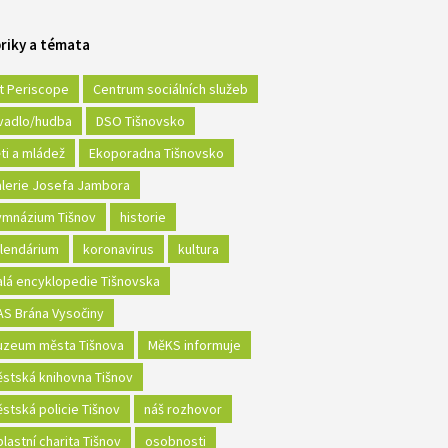
riky a témata
t Periscope
Centrum sociálních služeb
vadlo/hudba
DSO Tišnovsko
ti a mládež
Ekoporadna Tišnovsko
lerie Josefa Jambora
mnázium Tišnov
historie
lendárium
koronavirus
kultura
lá encyklopedie Tišnovska
S Brána Vysočiny
zeum města Tišnova
MěKS informuje
stská knihovna Tišnov
stská policie Tišnov
náš rozhovor
lastní charita Tišnov
osobnosti