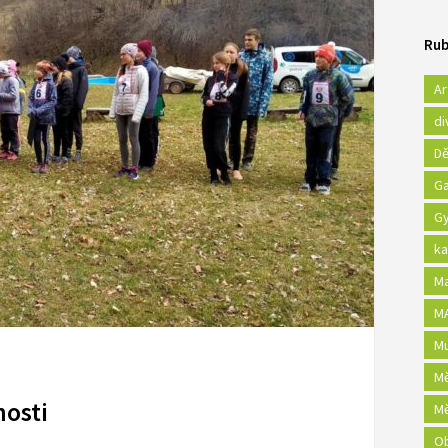
Rub
Ar
di
Dě
Ga
Gy
ka
Ma
MA
Mu
Mě
nosti
Mě
Ob