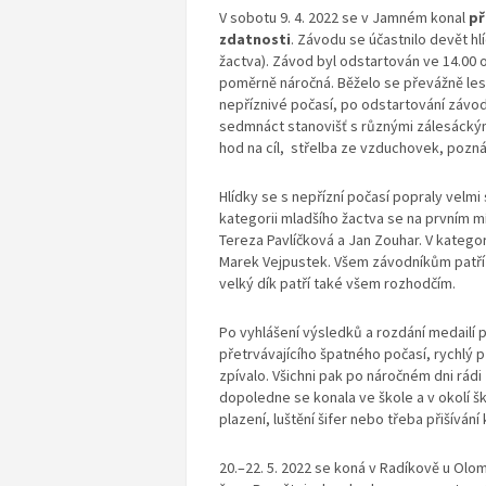
V sobotu 9. 4. 2022 se v Jamném konal
př
zdatnosti
. Závodu se účastnilo devět hl
žactva). Závod byl odstartován ve 14.00 
poměrně náročná. Běželo se převážně le
nepříznivé počasí, po odstartování závo
sedmnáct stanovišť s různými zálesáckým
hod na cíl, střelba ze vzduchovek, poznáv
Hlídky se s nepřízní počasí popraly velmi
kategorii mladšího žactva se na prvním mí
Tereza Pavlíčková a Jan Zouhar. V kategori
Marek Vejpustek. Všem závodníkům patří
velký dík patří také všem rozhodčím.
Po vyhlášení výsledků a rozdání medailí
přetrvávajícího špatného počasí, rychlý 
zpívalo. Všichni pak po náročném dni rádi 
dopoledne se konala ve škole a v okolí š
plazení, luštění šifer nebo třeba přišíván
20.–22. 5. 2022 se koná v Radíkově u Ol