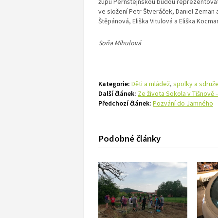
župu Pernštejnskou budou reprezentovat 
ve složení Petr Štveráček, Daniel Zeman 
Štěpánová, Eliška Vitulová a Eliška Koc
Soňa Mihulová
Kategorie:
Děti a mládež
,
spolky a sdruže
Další článek:
Ze života Sokola v Tišnově –
Předchozí článek:
Pozvání do Jamného
Podobné články