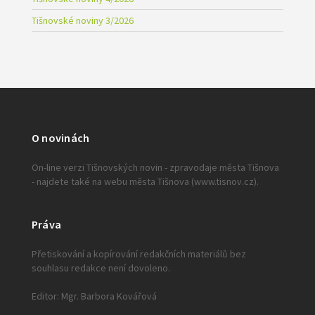
Tišnovské noviny 3/2026
O novinách
On-line verzi Tišnovských novin - zpravodaje města Tišnova
- najdete také na webu města Tišnova (www.tisnov.cz).
Práva
Přetiskování a kopírování redakčních materiálů bez
souhlasu redakce není dovoleno.
Editor: Mgr. Barbora Kovářová