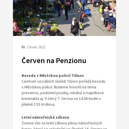
Červen 2022
Červen na Penzionu
Beseda s Městskou policií Tišnov
Centrum sociálních služeb Tišnov pořádá besedu
s Městskou policií. Budeme hovořit na téma
prevence, podomní prodej, násilná a majetková
kriminalita aj. V úterý 7. června ve 14.00 hodin v
jídelně CSS Králova.
Letní námořnická zábava
Zveme Vás na letní zábavu plnou námořnických
barev, která se uskuteční ve čtvrtek 16. června ve