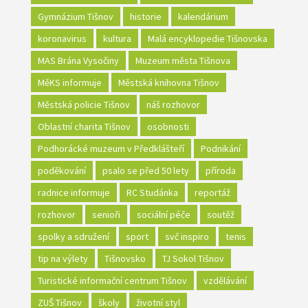
Gymnázium Tišnov
historie
kalendárium
koronavirus
kultura
Malá encyklopedie Tišnovska
MAS Brána Vysočiny
Muzeum města Tišnova
MěKS informuje
Městská knihovna Tišnov
Městská policie Tišnov
náš rozhovor
Oblastní charita Tišnov
osobnosti
Podhorácké muzeum v Předklášteří
Podnikání
poděkování
psalo se před 50 lety
příroda
radnice informuje
RC Studánka
reportáž
rozhovor
senioři
sociální péče
soutěž
spolky a sdružení
sport
svč inspiro
tenis
tip na výlety
Tišnovsko
TJ Sokol Tišnov
Turistické informační centrum Tišnov
vzdělávání
ZUŠ Tišnov
školy
životní styl