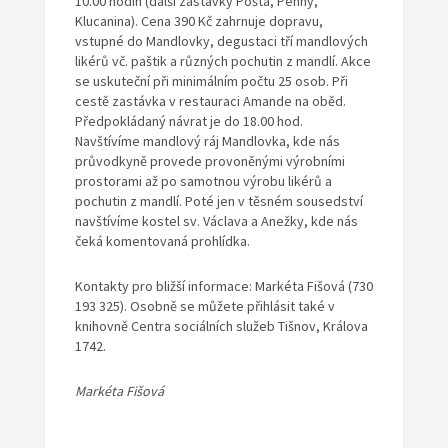
10.00 hodin (další zastávky Pošta, Penny,
Klucanina). Cena 390 Kč zahrnuje dopravu,
vstupné do Mandlovky, degustaci tří mandlových
likérů vč. paštik a různých pochutin z mandlí. Akce
se uskuteční při minimálním počtu 25 osob. Při
cestě zastávka v restauraci Amande na oběd.
Předpokládaný návrat je do 18.00 hod.
Navštívíme mandlový ráj Mandlovka, kde nás
průvodkyně provede provoněnými výrobními
prostorami až po samotnou výrobu likérů a
pochutin z mandlí. Poté jen v těsném sousedství
navštívíme kostel sv. Václava a Anežky, kde nás
čeká komentovaná prohlídka.
Kontakty pro bližší informace: Markéta Fišová (730
193 325). Osobně se můžete přihlásit také v
knihovně Centra sociálních služeb Tišnov, Králova
1742.
Markéta Fišová