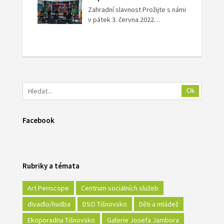
Zahradní slavnost Prožijte s námi
v pátek 3. června 2022…
Ok
Facebook
Rubriky a témata
Art Periscope
Centrum sociálních služeb
divadlo/hudba
DSO Tišnovsko
Děti a mládež
Ekoporadna Tišnovsko
Galerie Josefa Jambora