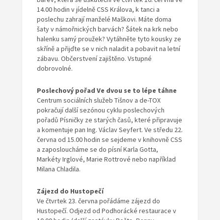
14.00 hodin v jídelně CSS Králova, k tanci a
poslechu zahrají manželé Maškovi. Máte doma
šaty v námořnických barvách? Šátek na krk nebo
halenku samý proužek? Vytáhněte tyto kousky ze
skříně a přijďte se v nich naladit a pobavit na letní
zábavu. Občerstvení zajištěno. Vstupné
dobrovolné.
Poslechový pořad Ve dvou se to lépe táhne
Centrum sociálních služeb Tišnov a de-TOX
pokračují další sezónou cyklu poslechových
pořadů Písničky ze starých časů, které připravuje
a komentuje pan Ing. Václav Seyfert. Ve středu 22.
června od 15.00 hodin se sejdeme v knihovně CSS
a zaposloucháme se do písní Karla Gotta,
Markéty Irglové, Marie Rottrové nebo například
Milana Chladila.
Zájezd do Hustopečí
Ve čtvrtek 23. června pořádáme zájezd do
Hustopečí. Odjezd od Podhorácké restaurace v