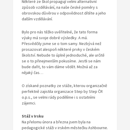
Některé ze škol propagují velmi alternativní
způsob vzdělávání, na naše české poměry s
obrovskou důvěrou v odpovědnost dítěte a jeho
dalším vzdělávání.
Bylo pro nás těžko uvěřitelné, že tato forma
výuky má svoje dobré výsledky. A má.
Přesvědčily jsme se o tom samy. Nezbývá než
prosazovat alespoň některé prvky v českém
školství. Nebude to úplně jednoduché, ale určitě
se o to přinejmenším pokusíme. Jestli se nám
bude dařit, to vám dáme vědět. Možná až za
nějaký čas…
O získané poznatky ze stáže, kterou organizačně
perfektně zajistila organizace Step by Step ČR
o.p.s., se velmi rády podělíme i s ostatními
zájemci.
Stáž v Irsku
Na přelomu února a března jsem byla na
pedagogické stáži v irském městečku Ashbourne.