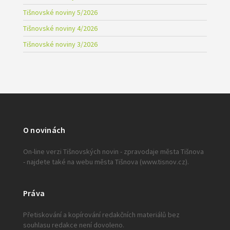
Tišnovské noviny 5/2026
Tišnovské noviny 4/2026
Tišnovské noviny 3/2026
O novinách
On-line verzi Tišnovských novin - zpravodaje města Tišnova
- najdete také na webu města Tišnova (www.tisnov.cz).
Práva
Přetiskování a kopírování redakčních materiálů bez
souhlasu redakce není dovoleno.