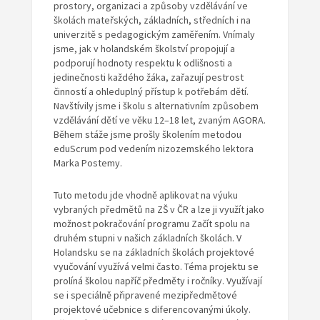
prostory, organizaci a způsoby vzdělávání ve
školách mateřských, základních, středních i na
univerzitě s pedagogickým zaměřením. Vnímaly
jsme, jak v holandském školství propojují a
podporují hodnoty respektu k odlišnosti a
jedinečnosti každého žáka, zařazují pestrost
činností a ohleduplný přístup k potřebám dětí.
Navštívily jsme i školu s alternativním způsobem
vzdělávání dětí ve věku 12–18 let, zvaným AGORA.
Během stáže jsme prošly školením metodou
eduScrum pod vedením nizozemského lektora
Marka Postemy.
Tuto metodu jde vhodně aplikovat na výuku
vybraných předmětů na ZŠ v ČR a lze ji využít jako
možnost pokračování programu Začít spolu na
druhém stupni v našich základních školách. V
Holandsku se na základních školách projektové
vyučování využívá velmi často. Téma projektu se
prolíná školou napříč předměty i ročníky. Využívají
se i speciálně připravené mezipředmětové
projektové učebnice s diferencovanými úkoly.