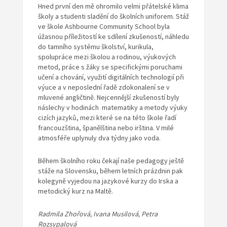
Hned první den mě ohromilo velmi přátelské klima
školy a studenti sladění do školních uniforem. Stáž
ve škole Ashbourne Community School byla
úžasnou příležitostí ke sdílení zkušeností, náhledu
do tamního systému školství, kurikula,
spolupráce mezi školou a rodinou, výukových
metod, práce s žáky se specifickými poruchami
učení a chování, využití digitálních technologií při
výuce a v neposlední řadě zdokonalení se v
mluvené angličtině. Nejcennější zkušeností byly
náslechy v hodinách matematiky a metody výuky
cizích jazyků, mezi které se na této škole řadí
francouzština, španělština nebo irština. V milé
atmosféře uplynuly dva týdny jako voda.
Během školního roku čekají naše pedagogy ještě
stáže na Slovensku, během letních prázdnin pak
kolegyně vyjedou na jazykové kurzy do Irska a
metodický kurz na Maltě.
Radmila Zhořová, Ivana Musilová, Petra
Rozsypalová