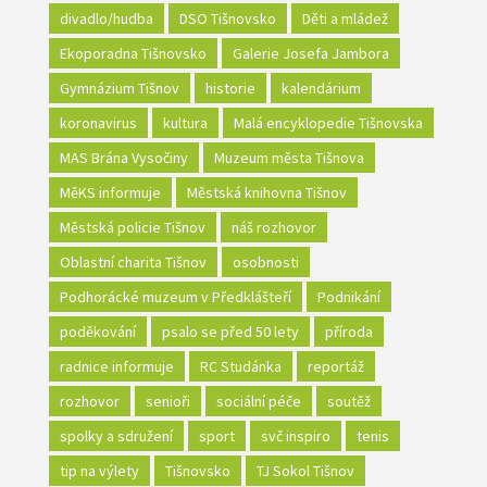
divadlo/hudba
DSO Tišnovsko
Děti a mládež
Ekoporadna Tišnovsko
Galerie Josefa Jambora
Gymnázium Tišnov
historie
kalendárium
koronavirus
kultura
Malá encyklopedie Tišnovska
MAS Brána Vysočiny
Muzeum města Tišnova
MěKS informuje
Městská knihovna Tišnov
Městská policie Tišnov
náš rozhovor
Oblastní charita Tišnov
osobnosti
Podhorácké muzeum v Předklášteří
Podnikání
poděkování
psalo se před 50 lety
příroda
radnice informuje
RC Studánka
reportáž
rozhovor
senioři
sociální péče
soutěž
spolky a sdružení
sport
svč inspiro
tenis
tip na výlety
Tišnovsko
TJ Sokol Tišnov