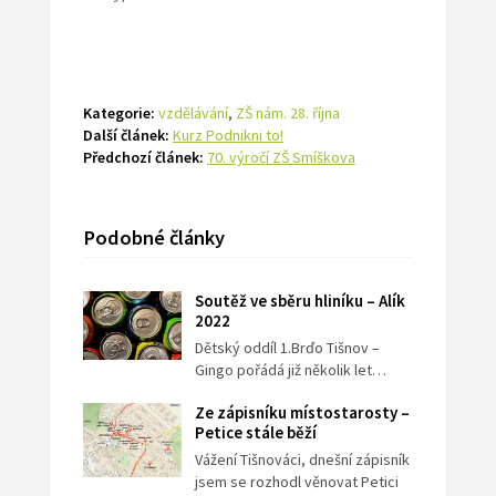
Kategorie:
vzdělávání
,
ZŠ nám. 28. října
Další článek:
Kurz Podnikni to!
Předchozí článek:
70. výročí ZŠ Smíškova
Podobné články
Soutěž ve sběru hliníku – Alík
2022
Dětský oddíl 1.Brďo Tišnov –
Gingo pořádá již několik let…
Ze zápisníku místostarosty –
Petice stále běží
Vážení Tišnováci, dnešní zápisník
jsem se rozhodl věnovat Petici