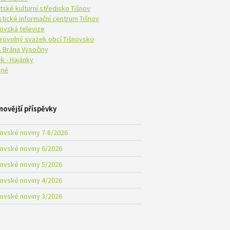
tské kulturní středisko Tišnov
istické informační centrum Tišnov
novská televize
rovolný svazek obcí Tišnovsko
 Brána Vysočiny
k - Hajánky
né
novější příspěvky
novské noviny 7-8/2026
novské noviny 6/2026
novské noviny 5/2026
novské noviny 4/2026
novské noviny 3/2026