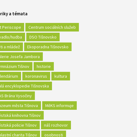
riky a témata
t Periscope
Centrum sociálních služeb
vadlo/hudba
DSO Tišnovsko
ti a mládež
Ekoporadna Tišnovsko
lerie Josefa Jambora
mnázium Tišnov
historie
lendárium
koronavirus
kultura
lá encyklopedie Tišnovska
S Brána Vysočiny
zeum města Tišnova
MěKS informuje
stská knihovna Tišnov
stská policie Tišnov
náš rozhovor
lastní charita Tišnov
osobnosti