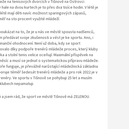
ádeže na tenisových dvorcích v Tišnově na Ostrovci
 hale na dvou kurtech je to přes dva tisíce hodin. V létě je
 V létě mají děti navíc možnost sparingových zápasů,
ř na sto procent využité mládeží.
 poukázat na to, že je u nás ve městě spousta nadšenců,
 jim předávat svoje zkušenosti a vést je ke sportu. Ano, i
 finanční ohodnocení. Není už doba, kdy se sport
ovalo díky podpoře trenérů mládeže proces, který kluby
ika a stolní tenis velice oceňují. Maximální příspěvek na
měsíc a musí se jednat o systematickou přípravu mládeže.
bře funguje, je převážně narůstající mládežnická základna
ruje téměř šedesát trenérů mládeže a pro rok 2022 je v
renéry. Ve sportu v Tišnově se pohybuji 25 let a musím
 klubech nepamatuji.
 a jsem rád, že sport ve městě Tišnově má ZELENOU.