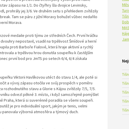
Měs
tav zápasu na 1/1. Do čtyřhry šla dvojice Levinsky,
Tur
dl, prohrály jej 3/6. Ve druhém setu s přehledem zvítězily
Tiš
-break. Tam se páru z jižní Moravy bohužel vůbec nedařilo
Dob
everní Morava.
MAS
Háje
onzové medaile proti týmu ze středních Čech. První hráčku
Jam
 dvouhry nepostavil, vsadil na trpělivost Šmídové a herní
upila proti Barboře Fialové, která hraje aktivní a rychlý
trovala a trpělivou hrou donutila soupeřku k častějším
onec první bod pro JmTS po setech 6/4, 6/4 získala
Nej
Tiš
peřku Viktorii Havlíkovou utéct do stavu 1/4, ale poté si
točit a vývoj zápasu otočila ve svůj prospěch v poměru
Tiš
za rozhodnutého stavu a Glorie s Kájou zvítězily 7/5, 7/5.
Tiš
ovníku odvezl pěkné 3. místo, i když samozřejmě pomýšlel
eně Praha, která si suverénně poradila se všemi soupeři.
Tiš
těž je pro individuální sport, jakým je tenis, velmi
Tiš
pu panovala výborná atmosféra a týmový duch.