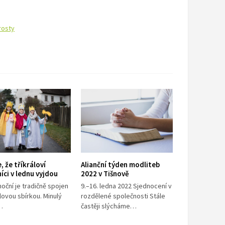
rosty
, že tříkráloví
Alianční týden modliteb
íci v lednu vyjdou
2022 v Tišnově
oční je tradičně spojen
9.–16. ledna 2022 Sjednocení v
álovou sbírkou. Minulý
rozdělené společnosti Stále
…
častěji slýcháme…