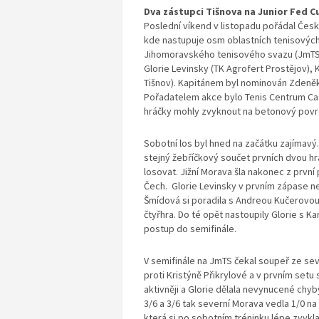
Dva zástupci Tišnova na Junior Fed C
Poslední víkend v listopadu pořádal Česk
kde nastupuje osm oblastních tenisových
Jihomoravského tenisového svazu (JmTS) 
Glorie Levinsky (TK Agrofert Prostějov), K
Tišnov). Kapitánem byl nominován Zdeněk
Pořadatelem akce bylo Tenis Centrum Cafex
hráčky mohly zvyknout na betonový povrc
Sobotní los byl hned na začátku zajímavý
stejný žebříčkový součet prvních dvou h
losovat. Jižní Morava šla nakonec z první
Čech. Glorie Levinsky v prvním zápase ne
Šmídová si poradila s Andreou Kučerovou
čtyřhra. Do té opět nastoupily Glorie s Ka
postup do semifinále.
V semifinále na JmTS čekal soupeř ze sev
proti Kristýně Přikrylové a v prvním setu
aktivněji a Glorie dělala nevynucené chyb
3/6 a 3/6 tak severní Morava vedla 1/0 n
která si po sobotním tréninku lépe zvyk