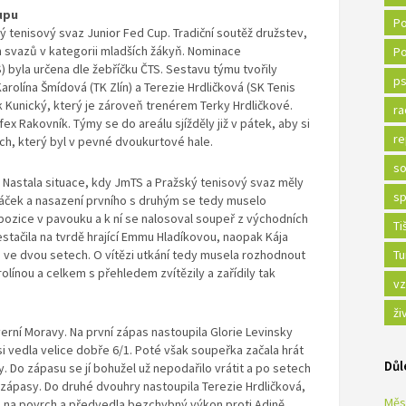
upu
Po
ý tenisový svaz Junior Fed Cup. Tradiční soutěž družstev,
 svazů v kategorii mladších žákyň. Nominace
Po
byla určena dle žebříčku ČTS. Sestavu týmu tvořily
ps
arolína Šmídová (TK Zlín) a Terezie Hrdličková (SK Tenis
 Kunický, který je zároveň trenérem Terky Hrdličkové.
ra
 Rakovník. Týmy se do areálu sjížděly již v pátek, aby si
re
h, který byl v pevné dvoukurtové hale.
so
. Nastala situace, kdy JmTS a Pražský tenisový svaz měly
sp
ráček a nasazení prvního s druhým se tedy muselo
 pozice v pavouku a k ní se nalosoval soupeř z východních
Ti
stačila na tvrdě hrající Emmu Hladíkovou, naopak Kája
 ve dvou setech. O vítězi utkání tedy musela rozhodnout
Tu
rolínou a celkem s přehledem zvítězily a zařídily tak
vz
ži
erní Moravy. Na první zápas nastoupila Glorie Levinsky
 si vedla velice dobře 6/1. Poté však soupeřka začala hrát
Důl
y. Do zápasu se jí bohužel už nepodařilo vrátit a po setech
a zápasy. Do druhé dvouhry nastoupila Terezie Hrdličková,
Měs
la na povrch a předvedla bezchybný výkon proti Adině