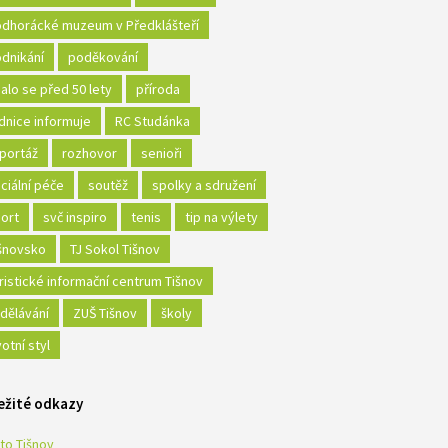
dhorácké muzeum v Předklášteří
dnikání
poděkování
alo se před 50 lety
příroda
dnice informuje
RC Studánka
portáž
rozhovor
senioři
ciální péče
soutěž
spolky a sdružení
ort
svč inspiro
tenis
tip na výlety
šnovsko
TJ Sokol Tišnov
ristické informační centrum Tišnov
dělávání
ZUŠ Tišnov
školy
votní styl
ežité odkazy
to Tišnov