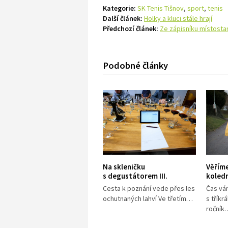
Kategorie:
SK Tenis Tišnov
,
sport
,
tenis
Další článek:
Holky a kluci stále hrají
Předchozí článek:
Ze zápisníku místosta
Podobné články
Na skleničku
Věříme
s degustátorem III.
koledn
Cesta k poznání vede přes les
Čas ván
ochutnaných lahví Ve třetím…
s tříkr
ročník