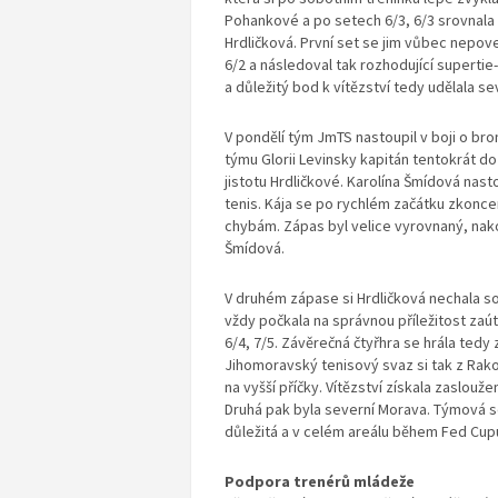
Pohankové a po setech 6/3, 6/3 srovnala s
Hrdličková. První set se jim vůbec nepove
6/2 a následoval tak rozhodující supertie
a důležitý bod k vítězství tedy udělala s
V pondělí tým JmTS nastoupil v boji o br
týmu Glorii Levinsky kapitán tentokrát do
jistotu Hrdličkové. Karolína Šmídová nasto
tenis. Kája se po rychlém začátku zkoncen
chybám. Zápas byl velice vyrovnaný, nak
Šmídová.
V druhém zápase si Hrdličková nechala sou
vždy počkala na správnou příležitost zaú
6/4, 7/5. Závěrečná čtyřhra se hrála tedy 
Jihomoravský tenisový svaz si tak z Rak
na vyšší příčky. Vítězství získala zaslouž
Druhá pak byla severní Morava. Týmová sou
důležitá a v celém areálu během Fed Cu
Podpora trenérů mládeže