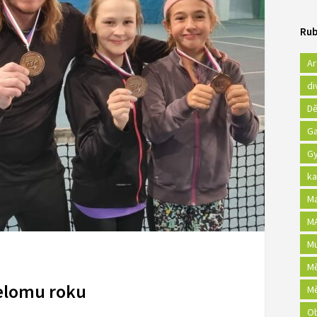
Rub
Ar
di
Dě
Ga
Gy
ka
Ma
MA
Mu
Mě
řelomu roku
Mě
Ob