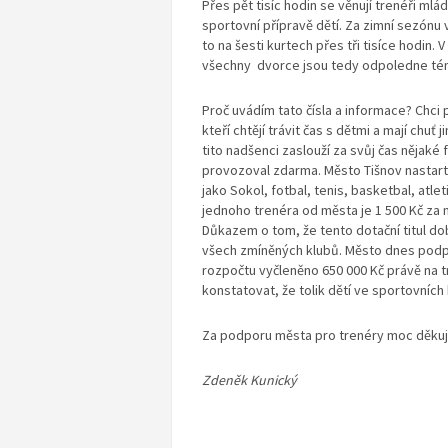
Přes pět tisíc hodin se věnují trenéři ml
sportovní přípravě dětí. Za zimní sezónu v
to na šesti kurtech přes tři tisíce hodin.
všechny dvorce jsou tedy odpoledne témě
Proč uvádím tato čísla a informace? Chci
kteří chtějí trávit čas s dětmi a mají chuť
tito nadšenci zaslouží za svůj čas nějaké
provozoval zdarma. Město Tišnov nastart
jako Sokol, fotbal, tenis, basketbal, atlet
jednoho trenéra od města je 1 500 Kč za 
Důkazem o tom, že tento dotační titul do
všech zmíněných klubů. Město dnes podpo
rozpočtu vyčleněno 650 000 Kč právě na t
konstatovat, že tolik dětí ve sportovních
Za podporu města pro trenéry moc děkuji
Zdeněk Kunický