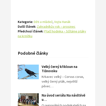
Kategorie:
Děti a mládež
,
Vojta Hanák
Další článek:
Zahradníkův rok – prosinec
Předchozí článek:
Ptačí hodinka – Sčítáme ptáky
na krmítku
Podobné články
Velký černý křikloun na
Tišnovsku
Krkavec velký – Corvus corax,
velký černý pták, největší
pěvec…
Na úvod seriálu Na návštěvě
u…
O regionálních podnikatelích na