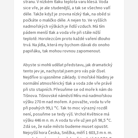
stranu. V nízkém tlaku teplota varu klesá. Voda
sice vře, je ale studenější, a tak se všechno vaří
déle. Takže když je zrovna nízký tlak, na oběd si
počkáte o maličko déle. A nejen to. Ve vyšších
nadmořských výškách je řidší vzduch. Má tím
pádem menší tlak a voda vře při stále nižší
teplotě. Horolezcům proto každé vaření dlouho
trvá. Na jídla, která my bychom dávali do onoho
papiňáku, tak mohou rovnou zapomenout.
Abyste si mohli udělat představu, jak dramatický
tento jev je, nachystal jsem pro vás pár čísel.
Nejdříve si ujasněme základy. U mořské hladiny je
normální atmosférický tlak a voda zde vře právě
při sto stupních. Přesuňme se od moře k nám do
Tišnova. Tišnovské náměstí Míru má nadmořskou
výšku 270 m nad mořem. A považte, voda tu vře
při pouhých 99,1 °C. Tak to moc výrazný rozdíl
není, posuňme se tedy výš. Vrchol Květnice má
výšku 446 m n. m. A voda tu vře už jen při 98,5 °C.
Zdá se, že naše město budeme muset opustit.
Nejvyšší hora Česka, Sněžka, měří 1 603,3 m n. m.