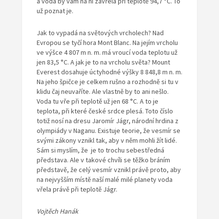
a voda by vám na ní zavřela při teplotě 94,7 °C. To
už poznat je.
Jak to vypadá na světových vrcholech? Nad
Evropou se tyčí hora Mont Blanc. Na jejím vrcholu
ve výšce 4 807 m n. m. má vroucí voda teplotu už
jen 83,5 °C. A jak je to na vrcholu světa? Mount
Everest dosahuje úctyhodné výšky 8 848,8 m n. m.
Na jeho špičce je celkem rušno a rozhodně si tu v
klidu čaj neuvaříte. Ale vlastně by to ani nešlo.
Voda tu vře při teplotě už jen 68 °C. A to je
teplota, při které české srdce plesá. Toto číslo
totiž nosí na dresu Jaromír Jágr, národní hrdina z
olympiády v Naganu. Existuje teorie, že vesmír se
svými zákony vznikl tak, aby v něm mohli žít lidé.
Sám si myslím, že je to trochu sebestředná
představa. Ale v takové chvíli se těžko bráním
představě, že celý vesmír vznikl právě proto, aby
na nejvyšším místě naší malé milé planety voda
vřela právě při teplotě Jágr.
Vojtěch Hanák