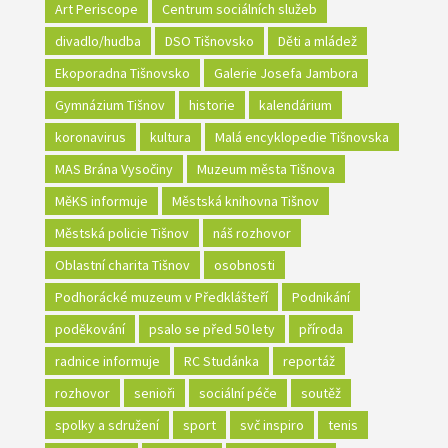
Art Periscope
Centrum sociálních služeb
divadlo/hudba
DSO Tišnovsko
Děti a mládež
Ekoporadna Tišnovsko
Galerie Josefa Jambora
Gymnázium Tišnov
historie
kalendárium
koronavirus
kultura
Malá encyklopedie Tišnovska
MAS Brána Vysočiny
Muzeum města Tišnova
MěKS informuje
Městská knihovna Tišnov
Městská policie Tišnov
náš rozhovor
Oblastní charita Tišnov
osobnosti
Podhorácké muzeum v Předklášteří
Podnikání
poděkování
psalo se před 50 lety
příroda
radnice informuje
RC Studánka
reportáž
rozhovor
senioři
sociální péče
soutěž
spolky a sdružení
sport
svč inspiro
tenis