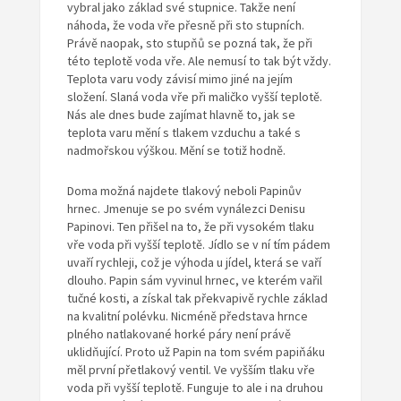
vybral jako základ své stupnice. Takže není
náhoda, že voda vře přesně při sto stupních.
Právě naopak, sto stupňů se pozná tak, že při
této teplotě voda vře. Ale nemusí to tak být vždy.
Teplota varu vody závisí mimo jiné na jejím
složení. Slaná voda vře při maličko vyšší teplotě.
Nás ale dnes bude zajímat hlavně to, jak se
teplota varu mění s tlakem vzduchu a také s
nadmořskou výškou. Mění se totiž hodně.
Doma možná najdete tlakový neboli Papinův
hrnec. Jmenuje se po svém vynálezci Denisu
Papinovi. Ten přišel na to, že při vysokém tlaku
vře voda při vyšší teplotě. Jídlo se v ní tím pádem
uvaří rychleji, což je výhoda u jídel, která se vaří
dlouho. Papin sám vyvinul hrnec, ve kterém vařil
tučné kosti, a získal tak překvapivě rychle základ
na kvalitní polévku. Nicméně představa hrnce
plného natlakované horké páry není právě
uklidňující. Proto už Papin na tom svém papiňáku
měl první přetlakový ventil. Ve vyšším tlaku vře
voda při vyšší teplotě. Funguje to ale i na druhou