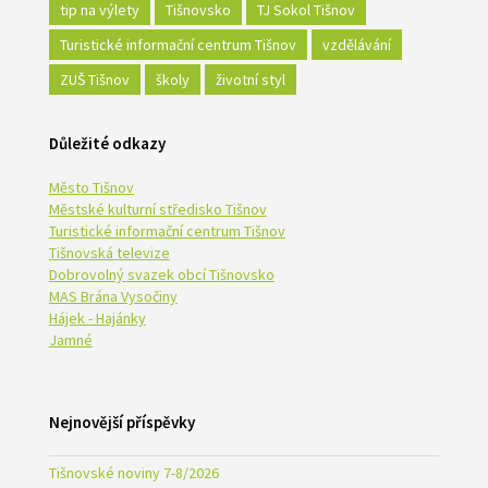
tip na výlety
Tišnovsko
TJ Sokol Tišnov
Turistické informační centrum Tišnov
vzdělávání
ZUŠ Tišnov
školy
životní styl
Důležité odkazy
Město Tišnov
Městské kulturní středisko Tišnov
Turistické informační centrum Tišnov
Tišnovská televize
Dobrovolný svazek obcí Tišnovsko
MAS Brána Vysočiny
Hájek - Hajánky
Jamné
Nejnovější příspěvky
Tišnovské noviny 7-8/2026