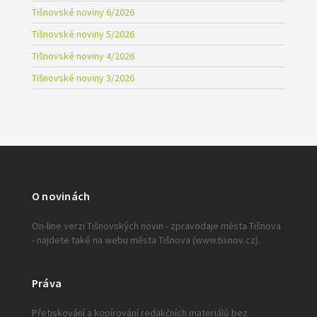
Tišnovské noviny 6/2026
Tišnovské noviny 5/2026
Tišnovské noviny 4/2026
Tišnovské noviny 3/2026
O novinách
On-line verzi Tišnovských novin - zpravodaje města Tišnova
- najdete také na webu města Tišnova (www.tisnov.cz).
Práva
Přetiskování a kopírování redakčních materiálů bez