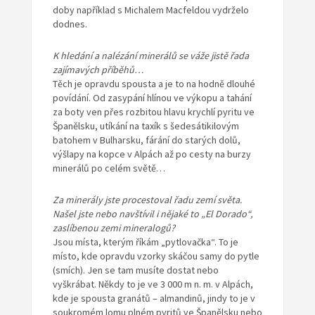
doby například s Michalem Macfeldou vydrželo
dodnes.
K hledání a nalézání minerálů se váže jistě řada
zajímavých příběhů…
Těch je opravdu spousta a je to na hodně dlouhé
povídání. Od zasypání hlínou ve výkopu a tahání
za boty ven přes rozbitou hlavu krychlí pyritu ve
Španělsku, utíkání na taxík s šedesátikilovým
batohem v Bulharsku, fárání do starých dolů,
výšlapy na kopce v Alpách až po cesty na burzy
minerálů po celém světě…
Za minerály jste procestoval řadu zemí světa.
Našel jste nebo navštívil i nějaké to „El Dorado“,
zaslíbenou zemi mineralogů?
Jsou místa, kterým říkám „pytlovačka“. To je
místo, kde opravdu vzorky skáčou samy do pytle
(smích). Jen se tam musíte dostat nebo
vyškrábat. Někdy to je ve 3 000 m n. m. v Alpách,
kde je spousta granátů – almandinů, jindy to je v
soukromém lomu plném pyritů ve Španělsku nebo