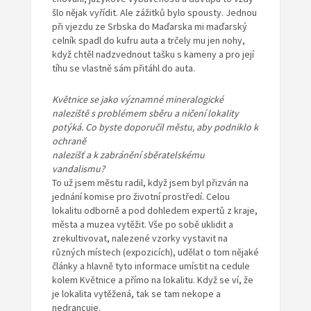
šlo nějak vyřídit. Ale zážitků bylo spousty. Jednou
při vjezdu ze Srbska do Maďarska mi maďarský
celník spadl do kufru auta a trčely mu jen nohy,
když chtěl nadzvednout tašku s kameny a pro její
tíhu se vlastně sám přitáhl do auta.
Květnice se jako významné mineralogické
naleziště s problémem sběru a ničení lokality
potýká. Co byste doporučil městu, aby podniklo k
ochraně
nalezišť a k zabránění sběratelskému
vandalismu?
To už jsem městu radil, když jsem byl přizván na
jednání komise pro životní prostředí. Celou
lokalitu odborně a pod dohledem expertů z kraje,
města a muzea vytěžit. Vše po sobě uklidit a
zrekultivovat, nalezené vzorky vystavit na
různých místech (expozicích), udělat o tom nějaké
články a hlavně tyto informace umístit na cedule
kolem Květnice a přímo na lokalitu. Když se ví, že
je lokalita vytěžená, tak se tam nekope a
nedrancuje.