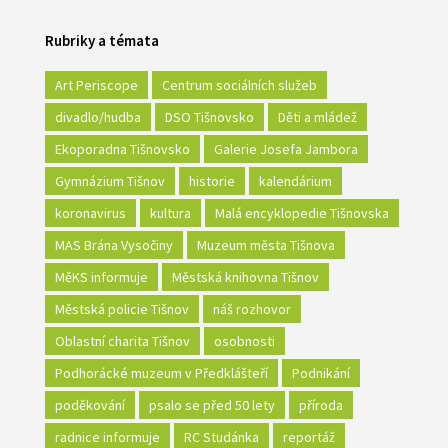
Rubriky a témata
Art Periscope
Centrum sociálních služeb
divadlo/hudba
DSO Tišnovsko
Děti a mládež
Ekoporadna Tišnovsko
Galerie Josefa Jambora
Gymnázium Tišnov
historie
kalendárium
koronavirus
kultura
Malá encyklopedie Tišnovska
MAS Brána Vysočiny
Muzeum města Tišnova
MěKS informuje
Městská knihovna Tišnov
Městská policie Tišnov
náš rozhovor
Oblastní charita Tišnov
osobnosti
Podhorácké muzeum v Předklášteří
Podnikání
poděkování
psalo se před 50 lety
příroda
radnice informuje
RC Studánka
reportáž