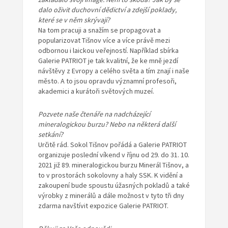
dalo oživit duchovní dědictví a zdejší poklady,
které se v něm skrývají?
Na tom pracuji a snažím se propagovat a
popularizovat Tišnov více a více právě mezi
odbornou i laickou veřejností. Například sbírka
Galerie PATRIOT je tak kvalitní, že ke mně jezdí
návštěvy z Evropy a celého světa a tím znají i naše
město. A to jsou opravdu významní profesoři,
akademici a kurátoři světových muzeí.
Pozvete naše čtenáře na nadcházející
mineralogickou burzu? Nebo na některá další
setkání?
Určitě rád. Sokol Tišnov pořádá a Galerie PATRIOT
organizuje poslední víkend v říjnu od 29. do 31. 10.
2021 již 89. mineralogickou burzu Minerál Tišnov, a
to v prostorách sokolovny a haly SSK. K vidění a
zakoupení bude spoustu úžasných pokladů a také
výrobky z minerálů a dále možnost v tyto tři dny
zdarma navštívit expozice Galerie PATRIOT.