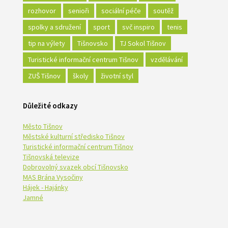
rozhovor
senioři
sociální péče
soutěž
spolky a sdružení
sport
svč inspiro
tenis
tip na výlety
Tišnovsko
TJ Sokol Tišnov
Turistické informační centrum Tišnov
vzdělávání
ZUŠ Tišnov
školy
životní styl
Důležité odkazy
Město Tišnov
Městské kulturní středisko Tišnov
Turistické informační centrum Tišnov
Tišnovská televize
Dobrovolný svazek obcí Tišnovsko
MAS Brána Vysočiny
Hájek - Hajánky
Jamné