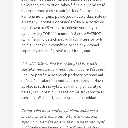
veřejnost, tak to bude takové finále a v podstatě
útlum a konec dalšího sbírání. Naštěstí to tak u
kamenů nefunguje, pořád jsou nové a další nálezy
a kameny vhodné k doplnění sbírky a je pořád co
vylepšovat. Dalším uskutečněným snem bylo
vydání knihy TOP 111 minerálů Galerie PATRIOT a
již nyní sním o dalších pěti knihách, které by byly
celé z vlastních exponátů a rozděleny v rámci
republiky lokalitně právě do pěti regionů.
Jak sdílí Vaše rodina Vaše zájmy? Máte v nich
parťáky nebo jsou minerály jen výlučně Váš svět?
Jsou to parťáci a bez jejich podpory by snad ani
nešlo něco takového budovat a realizovat. Navíc
společné rodinné výlety za kameny a návraty s
nálezy jsou opravdu úžasné chvíle. Když vidíte tu
radost v očích dětí, jak si najdou svůj poklad.
Tišnov jako město mělo výlučnou známost a
značku „město minerálů“ a turistická „brána
Vysočiny“. Nemám dojem, že by si na tomto nyní
zakládalo
svoji image. Není to škoda? Jak by se