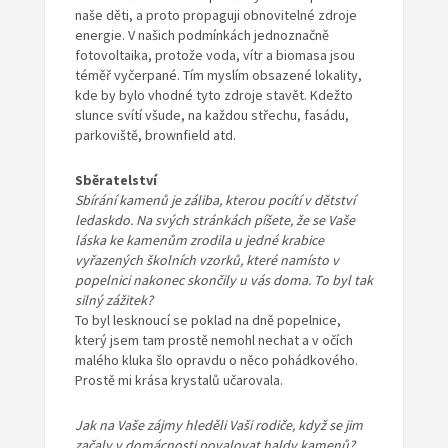
naše děti, a proto propaguji obnovitelné zdroje
energie. V našich podmínkách jednoznačně
fotovoltaika, protože voda, vítr a biomasa jsou
téměř vyčerpané. Tím myslím obsazené lokality,
kde by bylo vhodné tyto zdroje stavět. Kdežto
slunce svítí všude, na každou střechu, fasádu,
parkoviště, brownfield atd.
Sběratelství
Sbírání kamenů je záliba, kterou pocítí v dětství
ledaskdo. Na svých stránkách píšete, že se Vaše
láska ke kamenům zrodila u jedné krabice
vyřazených
školních vzorků, které namísto v
popelnici nakonec skončily u vás doma. To byl tak
silný zážitek?
To byl lesknoucí se poklad na dně popelnice,
který jsem tam prostě nemohl nechat a v očích
malého kluka šlo opravdu o něco pohádkového.
Prostě mi krása krystalů učarovala.
Jak na Vaše zájmy hleděli Vaši rodiče, když se jim
začaly v domácnosti povalovat haldy kamenů?