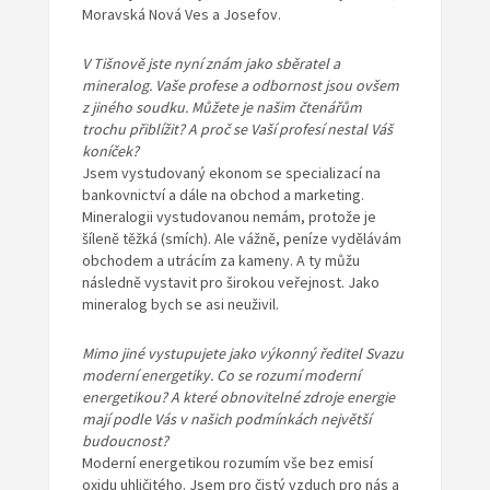
Moravská Nová Ves a Josefov.
V Tišnově jste nyní znám jako sběratel a
mineralog. Vaše profese a odbornost jsou ovšem
z jiného soudku. Můžete je našim čtenářům
trochu přiblížit? A proč se Vaší profesí nestal Váš
koníček?
Jsem vystudovaný ekonom se specializací na
bankovnictví a dále na obchod a marketing.
Mineralogii vystudovanou nemám, protože je
šíleně těžká (smích). Ale vážně, peníze vydělávám
obchodem a utrácím za kameny. A ty můžu
následně vystavit pro širokou veřejnost. Jako
mineralog bych se asi neuživil.
Mimo jiné vystupujete jako výkonný ředitel Svazu
moderní energetiky. Co se rozumí moderní
energetikou? A které obnovitelné zdroje energie
mají podle Vás v našich podmínkách největší
budoucnost?
Moderní energetikou rozumím vše bez emisí
oxidu uhličitého. Jsem pro čistý vzduch pro nás a