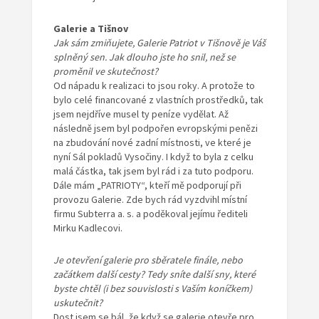
Galerie a Tišnov
Jak sám zmiňujete, Galerie Patriot v Tišnově je Váš
splněný sen. Jak dlouho jste ho snil, než se
proměnil ve skutečnost?
Od nápadu k realizaci to jsou roky. A protože to
bylo celé financované z vlastních prostředků, tak
jsem nejdříve musel ty peníze vydělat. Až
následně jsem byl podpořen evropskými penězi
na zbudování nové zadní místnosti, ve které je
nyní Sál pokladů Vysočiny. I když to byla z celku
malá částka, tak jsem byl rád i za tuto podporu.
Dále mám „PATRIOTY“, kteří mě podporují při
provozu Galerie. Zde bych rád vyzdvihl místní
firmu Subterra a. s. a poděkoval jejímu řediteli
Mirku Kadlecovi.
Je otevření galerie pro sběratele finále, nebo
začátkem další cesty? Tedy sníte další sny, které
byste chtěl (i bez souvislosti s Vaším koníčkem)
uskutečnit?
Dost jsem se bál, že když se galerie otevře pro