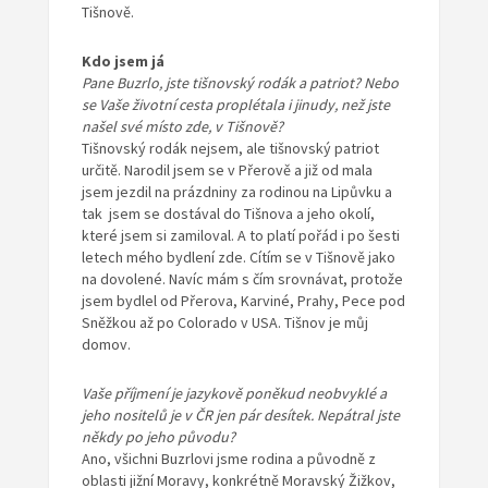
Tišnově.
Kdo jsem já
Pane Buzrlo, jste tišnovský rodák a patriot? Nebo
se Vaše životní cesta proplétala i jinudy, než jste
našel své místo zde, v Tišnově?
Tišnovský rodák nejsem, ale tišnovský patriot
určitě. Narodil jsem se v Přerově a již od mala
jsem jezdil na prázdniny za rodinou na Lipůvku a
tak jsem se dostával do Tišnova a jeho okolí,
které jsem si zamiloval. A to platí pořád i po šesti
letech mého bydlení zde. Cítím se v Tišnově jako
na dovolené. Navíc mám s čím srovnávat, protože
jsem bydlel od Přerova, Karviné, Prahy, Pece pod
Sněžkou až po Colorado v USA. Tišnov je můj
domov.
Vaše příjmení je jazykově poněkud neobvyklé a
jeho nositelů je v ČR jen pár desítek. Nepátral jste
někdy po jeho původu?
Ano, všichni Buzrlovi jsme rodina a původně z
oblasti jižní Moravy, konkrétně Moravský Žižkov,