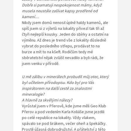
Dobře si pamatuji nespokojenost mámy, když
musela neustále zašívat kapsy prodřené od
kamení…
Nikdy jsem domů nenosil úplně haldy kamenů, ale
spíš jsem si z výletů na lokality přivezl tak tři až
čtyři nejlepší kousky. Jeden do sbírky a ostatní na
výměnu. Až dnes je trend vše z lokality důsledně
vybrat do posledního střepu, prodávat to na
burze a mít to na kšeft. Rodičům tedy mé
sběratelství nějak zvlášť nevadilo a byli rádi, že
jsem venku v přírodě.
U mě zálibu v minerálech probudil můj otec, který
byl učitelem přírodopisu. Kdo byl pro Vás
inspirátorem na další cestě za znalostmi
mineralogie?
A hlavně za skvělými nálezy?
Vyrůstal jsem v Přerově, kde jsme měli Geo Klub
Přerov a pod vedením Karla Koliáše jsme jezdili
po celé republice na lokality. Vždy vlakem,
spávalo se pod širákem, večer oheň a špekáčky.
Prostě úžasná dobrodružství. A přátelství z této