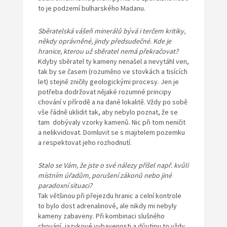
to je podzemí bulharského Madanu.
Sběratelská vášeň minerálů bývá i terčem kritiky,
někdy oprávněné, jindy předsudečné. Kde je
hranice, kterou už sběratel nemá překračovat?
Kdyby sběratel ty kameny nenašel a nevytáhl ven,
tak by se časem (rozuměno ve stovkách a tisících
let) stejně zničily geologickými procesy. Jen je
potřeba dodržovat nějaké rozumné principy
chování v přírodě a na dané lokalitě. Vždy po sobě
vše řádně uklidit tak, aby nebylo poznat, že se
tam dobývaly vzorky kamenů. Nic při tom neničit
a nelikvidovat. Domluvit se s majitelem pozemku
a respektovat jeho rozhodnutí.
Stalo se Vám, že jste o své nálezy přišel např. kvůli
místním úřadům, porušení zákonů nebo jiné
paradoxní situaci?
Tak většinou při přejezdu hranic a celní kontrole
to bylo dost adrenalinové, ale nikdy mi nebyly
kameny zabaveny. Při kombinaci slušného
chování, jazykové vybavenosti a důvtipu to vždy