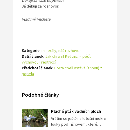
Děkuji za Vaše odpovědi.
Já děkuji za rozhovor.
Vladimír Vecheta
Kategorie:
minerály
,
náš rozhovor
Další článek:
Jak chránit Květnici – péčí,
výchovou i restrikcí
Předchozí článek:
Porta coeli vstává (znovu) z
popela
Podobné články
Plachá pták vodních ploch
Vrátím se ještě na letošní mokré
louky pod Tišnovem, které…