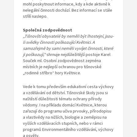
mohl poskytnout informace, kdy a kde aktivně k
nelegální činnosti dochází. Bez informací se stále
střílí naslepo.
Společná zodpovědnost
„Tišnovští obyvatelé by neměli být lhostejní, jsou-
li svědky činnosti poškozující Květnici. A
samozřejmě by sami neměli vyvíjet činnosti, které
ji poškozují,“
shrnuje nejdůležitější postoje Karel
Souček ml. Osobní zodpovědnost zejména
místních je nejlepší ochranou pro tišnovské
„rodinné stříbro“ hory Květnice.
Vede k tomu především edukativní cesta výchovy
a vzdělávání od dětství. Tišnovské školy jsou si
naštěstí důležitosti tématu ochrany přírody
vědomy. I na příkladu domácí Květnice, kterou
zařazují do programu učiva prvouky, přírodopisu
a vlastivědy na nižších, biologie a zeměpisu na
vyšších vzdělávacích stupních, nebo v rámci
programů Environmentálního vzdělávání, výchovy
a osvěty.