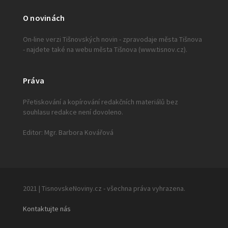
O novinách
On-line verzi Tišnovských novin - zpravodaje města Tišnova
- najdete také na webu města Tišnova (www.tisnov.cz).
Práva
Přetiskování a kopírování redakčních materiálů bez
souhlasu redakce není dovoleno.
Editor: Mgr. Barbora Kovářová
2021 | TisnovskeNoviny.cz - všechna práva vyhrazena.
Kontaktujte nás