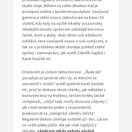
skalní stepi. Během na velmi dlouhou trať je
postupná změna v lesním hospodaření. Současné
generace sklízí ovoce zalesňování na konci 19.
století, kdy byly na suché lokality vysazovány
tehdejším lesním správcem odolnější borovice
černé, lesní a akáty. Akát věren své odolnosti
odolává zase současné snaze o své vymýcení, a
tak se v problému akátin shoduje pohled státní
správy i samosprávy, jak uvádí Zdeněk Gajdoš i
Karel Souček ml.
Emotivním je ovšem téma borovic.
„Řada lidí
považuje za správné věci i ty, se kterými se
seznámili v mládí,“
uvádí opatrně Karel Souček
ml., proč je diskuse okolo otázky, jak nakládat s
borovými lesy na Květnici, terčem kritiky laické
veřejnosti,
„vždyť tady rostly borovice vždycky“
,
jak i mně nedávno jeden z respondentů
poukazoval na „nelogické záměry města“.
Negativní diskusi zmiňuje ostatně už i doc. Lacina
ve svém plánu péče. Ale jak však vyplývá z
obsahu,
záměrem nikdy nebylo plošné