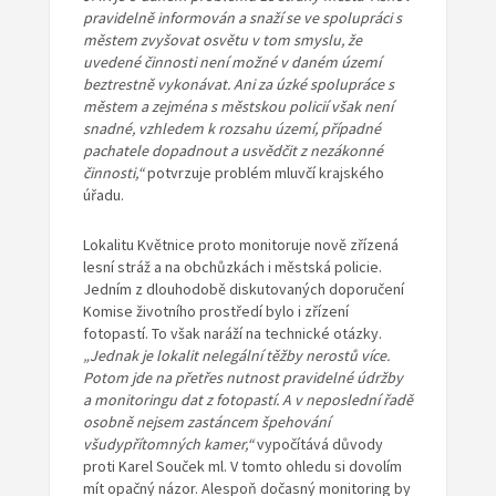
pravidelně informován a snaží se ve spolupráci s
městem zvyšovat osvětu v tom smyslu, že
uvedené činnosti není možné v daném území
beztrestně vykonávat. Ani za úzké spolupráce s
městem a zejména s městskou policií však není
snadné, vzhledem k rozsahu území, případné
pachatele dopadnout a usvědčit z nezákonné
činnosti,“
potvrzuje problém mluvčí krajského
úřadu.
Lokalitu Květnice proto monitoruje nově zřízená
lesní stráž a na obchůzkách i městská policie.
Jedním z dlouhodobě diskutovaných doporučení
Komise životního prostředí bylo i zřízení
fotopastí. To však naráží na technické otázky.
„Jednak je lokalit nelegální těžby nerostů více.
Potom jde na přetřes nutnost pravidelné údržby
a monitoringu dat z fotopastí. A v neposlední řadě
osobně nejsem zastáncem špehování
všudypřítomných kamer,“
vypočítává důvody
proti Karel Souček ml. V tomto ohledu si dovolím
mít opačný názor. Alespoň dočasný monitoring by