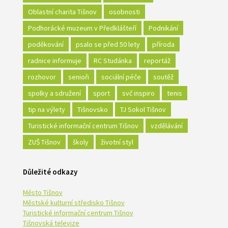
Oblastní charita Tišnov
osobnosti
Podhorácké muzeum v Předklášteří
Podnikání
poděkování
psalo se před 50 lety
příroda
radnice informuje
RC Studánka
reportáž
rozhovor
senioři
sociální péče
soutěž
spolky a sdružení
sport
svč inspiro
tenis
tip na výlety
Tišnovsko
TJ Sokol Tišnov
Turistické informační centrum Tišnov
vzdělávání
ZUŠ Tišnov
školy
životní styl
Důležité odkazy
Město Tišnov
Městské kulturní středisko Tišnov
Turistické informační centrum Tišnov
Tišnovská televize