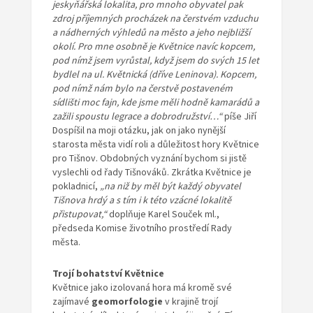
jeskyňářská lokalita, pro mnoho obyvatel pak
zdroj příjemných procházek na čerstvém vzduchu
a nádherných výhledů na město a jeho nejbližší
okolí. Pro mne osobně je Květnice navíc kopcem,
pod nímž jsem vyrůstal, když jsem do svých 15 let
bydlel na ul. Květnická (dříve Leninova). Kopcem,
pod nímž nám bylo na čerstvě postaveném
sídlišti moc fajn, kde jsme měli hodně kamarádů a
zažili spoustu legrace a dobrodružství…“
píše Jiří
Dospíšil na moji otázku, jak on jako nynější
starosta města vidí roli a důležitost hory Květnice
pro Tišnov. Obdobných vyznání bychom si jistě
vyslechli od řady Tišnováků. Zkrátka Květnice je
pokladnicí,
„na niž by měl být každý obyvatel
Tišnova hrdý a s tím i k této vzácné lokalitě
přistupovat,“
doplňuje Karel Souček ml.,
předseda Komise životního prostředí Rady
města.
Trojí bohatství Květnice
Květnice jako izolovaná hora má kromě své
zajímavé
geomorfologie
v krajině trojí