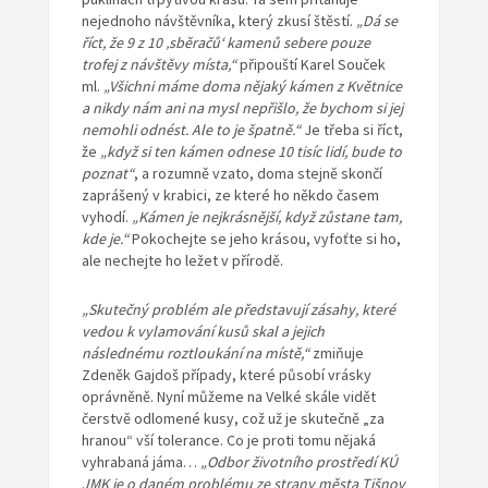
nejednoho návštěvníka, který zkusí štěstí.
„Dá se
říct, že 9 z 10 ‚sběračů‘ kamenů sebere pouze
trofej z návštěvy místa,“
připouští Karel Souček
ml.
„Všichni máme doma nějaký kámen z Květnice
a nikdy nám ani na mysl nepřišlo, že bychom si jej
nemohli odnést. Ale to je špatně.“
Je třeba si říct,
že
„když si ten kámen odnese 10 tisíc lidí, bude to
poznat“
, a rozumně vzato, doma stejně skončí
zaprášený v krabici, ze které ho někdo časem
vyhodí.
„Kámen je nejkrásnější, když zůstane tam,
kde je.“
Pokochejte se jeho krásou, vyfoťte si ho,
ale nechejte ho ležet v přírodě.
„Skutečný problém ale představují zásahy, které
vedou k vylamování kusů skal a jejich
následnému roztloukání na místě,“
zmiňuje
Zdeněk Gajdoš případy, které působí vrásky
oprávněně. Nyní můžeme na Velké skále vidět
čerstvě odlomené kusy, což už je skutečně „za
hranou“ vší tolerance. Co je proti tomu nějaká
vyhrabaná jáma…
„Odbor životního prostředí KÚ
JMK je o daném problému ze strany města Tišnov