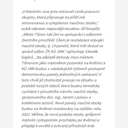
„V letošním roce jsme iniciovali vznik pracovní
skupiny, která připravuje na příští rok
renovovanou a vylepšenou naučnou stezku,“
uvádí nakonec nejnovější iniciativu Jiří Dospíšil.
„Město Tišnov tak činí ve spolupráci s odborem
životního prostředí. Cílem je revitalizace stávající
naučné stezky, tj. 13 panelů, které měl dosud ve
správě odbor ŽP, KÚ JMK,“
upřesňuje Zdeněk
Gajdoš.
„Na základě dohody mezi městem
Tišnovem jako vlastníkem pozemků na Květnici a
KÚ JMK budou v následujících týdnech postupně
demontovány panely jednotlivých zastavení. V
tuto chvíli již zhotovitel pracuje na obsahu a
podobě nových tabulí, které budou tematicky
vycházet z původního návrhu naučné stezky,
zpracovaného doc. Ing. Janem Lacinou a
kolektivem autorů. Nové panely naučné stezky
budou na Květnici instalovány na začátku roku
2022. Věříme, že nová podoba stezky zpříjemní
místním i přespolním procházku po Květnici a
přispěje k osvětě a ochraně přírodních krás