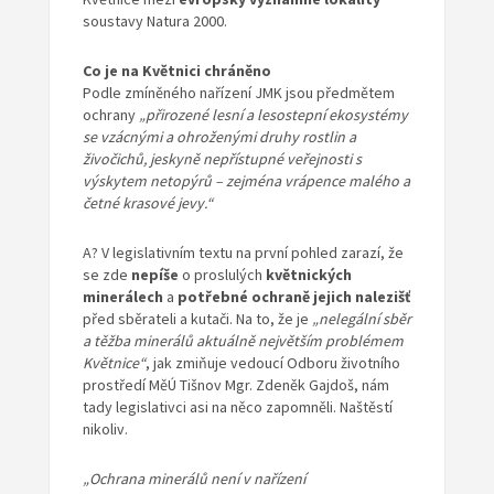
soustavy Natura 2000.
Co je na Květnici chráněno
Podle zmíněného nařízení JMK jsou předmětem
ochrany
„přirozené lesní a lesostepní ekosystémy
se vzácnými a ohroženými druhy rostlin a
živočichů, jeskyně nepřístupné veřejnosti s
výskytem netopýrů – zejména vrápence malého a
četné krasové jevy.“
A? V legislativním textu na první pohled zarazí, že
se zde
nepíše
o proslulých
květnických
minerálech
a
potřebné ochraně jejich nalezišť
před sběrateli a kutači. Na to, že je
„nelegální sběr
a těžba minerálů aktuálně největším problémem
Květnice“
, jak zmiňuje vedoucí Odboru životního
prostředí MěÚ Tišnov Mgr. Zdeněk Gajdoš, nám
tady legislativci asi na něco zapomněli. Naštěstí
nikoliv.
„Ochrana minerálů není v nařízení