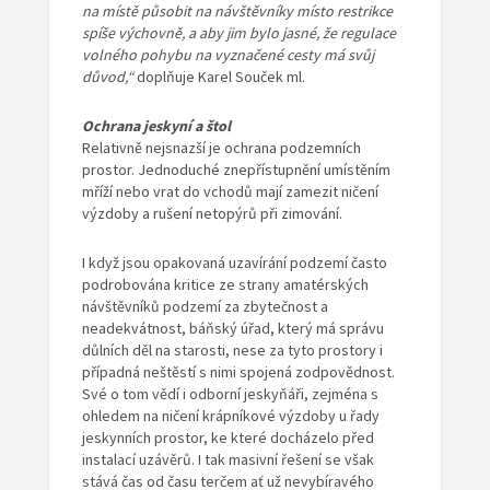
na místě působit na návštěvníky místo restrikce
spíše výchovně, a aby jim bylo jasné, že regulace
volného pohybu na vyznačené cesty má svůj
důvod,“
doplňuje Karel Souček ml.
Ochrana jeskyní a štol
Relativně nejsnazší je ochrana podzemních
prostor. Jednoduché znepřístupnění umístěním
mříží nebo vrat do vchodů mají zamezit ničení
výzdoby a rušení netopýrů při zimování.
I když jsou opakovaná uzavírání podzemí často
podrobována kritice ze strany amatérských
návštěvníků podzemí za zbytečnost a
neadekvátnost, báňský úřad, který má správu
důlních děl na starosti, nese za tyto prostory i
případná neštěstí s nimi spojená zodpovědnost.
Své o tom vědí i odborní jeskyňáři, zejména s
ohledem na ničení krápníkové výzdoby u řady
jeskynních prostor, ke které docházelo před
instalací uzávěrů. I tak masivní řešení se však
stává čas od času terčem ať už nevybíravého