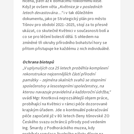
ničená, patří až k domácímu folklornímu klišé.
Když je ovšem věta
„Květnice je v posledních
letech devastována…“
i v tak důležitém
dokumentu, jako je Strategický plán pro město
Tišnov pro období 2021–2025, stojí za to přesně
ukázat, co skutečně Květnici v současnosti bolí a
co se pro léčení bolestí dělá. S ohledem na
zmíněné tři okruhy přírodního bohatství hory se
přitom přistupuje ke každému z nich individuálně.
Ochrana biotopů
„V uplynulých cca 25 letech proběhla komplexní
rekonstrukce nejcennějších částí přírodní
památky – zejména skalních svahů se stepními
společenstvy a lesostepními společenstvy, na
kterou navazuje pravidelná a každoroční údržba,“
uvádí Mgr. Knotková nejrozsáhlejší objem práce,
probíhající na Květnici v rámci péče dozorované
krajským úřadem. Jde o kontinuální pokračování
péče započaté již v 80. letech členy tišnovské ZO
Českého svazu ochránců přírody pod vedením
Ing. Šmardy z Podhoráckého muzea, kdy
probíhala regulace živelného náletu dřevin na