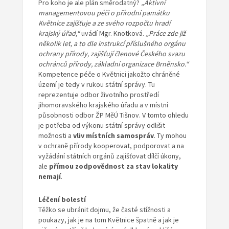
Pro koho je ale plán směrodatný?
„Aktivní
managementovou péči o přírodní památku
Květnice zajišťuje a ze svého rozpočtu hradí
krajský úřad,“
uvádí Mgr. Knotková.
„Práce zde již
několik let, a to dle instrukcí příslušného orgánu
ochrany přírody, zajišťují členové Českého svazu
ochránců přírody, základní organizace Brněnsko.“
Kompetence péče o Květnici jakožto chráněné
území je tedy v rukou státní správy. Tu
reprezentuje odbor životního prostředí
jihomoravského krajského úřadu a v místní
působnosti odbor ŽP MěÚ Tišnov. V tomto ohledu
je potřeba od výkonu státní správy odlišit
možnosti a
vliv místních samospráv
. Ty mohou
v ochraně přírody kooperovat, podporovat a na
vyžádání státních orgánů zajišťovat dílčí úkony,
ale
přímou zodpovědnost za stav lokality
nemají
.
Léčení bolestí
Těžko se ubránit dojmu, že časté stížnosti a
poukazy, jak je na tom Květnice špatně a jak je