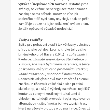
vykácení nepůvodních borovic
. Ostatně jsme
svědky, že v rámci seberegulace totiž nakonec
zasahuje sama příroda. Borovice více jak
stoletého stáří nyní samy usychají, a tak se péče
zaměřuje pouze na jejich odklízení, ovšem s tím,
že už k opětovné výsadbě nedochází.
Cesty a cestičky
Spíše pro pobavení uvádí i tak věhlasný ochránce
přírody, jako byl doc. Lacina, kritiku tehdejšího
brněnského prof. Bayera (1941) na zpřístupnění
Květnice:
„Bohaté stepní stanoviště Květnice u
Tišnova, kde měla býti zřízena rezervace, je těžce
poškozeno, místy zničeno promenádní stezkou,
vadně trasovanou, neodborně provedenou.“
Dodnes hlavní výstupová trasa značená zelenou
značkou z Tišnova k Velké skále sice protíná
skalní step, ale skýtá výhledy na město i nejbližší
kontakt s cennými rostlinnými lokalitami. S
ohledem na tehdejší provedení byla regulovanou
alternativou k síti přímočarých výstupních tras,
které narušovaly biotopy o poznání více. Dnes už