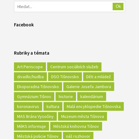
Ok
Facebook
Rubriky a témata
Art Periscope
Centrum sociálních služeb
divadlo/hudba
DSO Tišnovsko
Děti a mládež
Ekoporadna Tišnovsko
Galerie Josefa Jambora
Gymnázium Tišnov
historie
kalendárium
koronavirus
kultura
Malá encyklopedie Tišnovska
MAS Brána Vysočiny
Muzeum města Tišnova
MěKS informuje
Městská knihovna Tišnov
Městská policie Tišnov
náš rozhovor