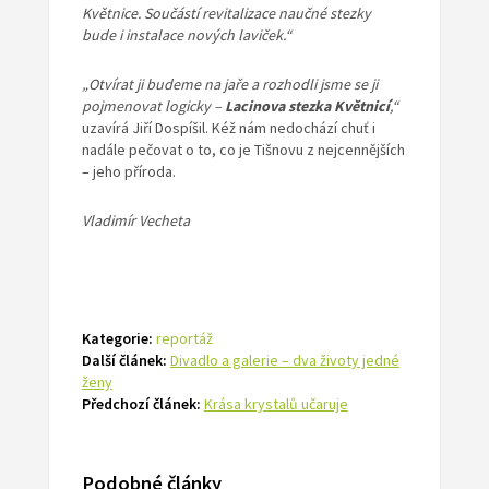
Květnice. Součástí revitalizace naučné stezky
bude i instalace nových laviček.“
„Otvírat ji budeme na jaře a rozhodli jsme se ji
pojmenovat logicky –
Lacinova stezka Květnicí
,“
uzavírá Jiří Dospíšil. Kéž nám nedochází chuť i
nadále pečovat o to, co je Tišnovu z nejcennějších
– jeho příroda.
Vladimír Vecheta
Kategorie:
reportáž
Další článek:
Divadlo a galerie – dva životy jedné
ženy
Předchozí článek:
Krása krystalů učaruje
Podobné články