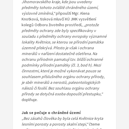
Jihomoravského kraje, kde jsou uvedeny
předměty tohoto zvláště chráněného území,
výslovně zmíněná,“
připouští Mgr. Alena
Knotková, tisková mluvčí KÚ JMK vysvětlení
kolegů Odboru životního prostředí,
„protože
předměty ochrany zde byly specifikovány v
souladu s předměty ochrany evropsky významné
lokality Květnice, se kterou se přírodní památka
územně překrývá. Přesto je však i ochrana
minerálů
v nařízení dostatečně ošetřena. Na
ochranu přírodnin pamatují tzv. bližší ochranné
podmínky přírodní památky (čl. 3, bod h).
Mezi
činnostmi, které je možné vykonávat
pouze se
souhlasem příslušného orgánu
ochrany přírody,
je sběr minerálů a nerostů,
paleontologických
nálezů či fosilií. Bez
souhlasu orgánu ochrany
přírody se dotyčná
osoba dopouští přestupku,“
doplňuje.
Jak se pečuje o chráněné území
„Bez zásahů člověka by byla celá Květnice kryta
lesními porosty a porosty skalní stepi,“
čteme