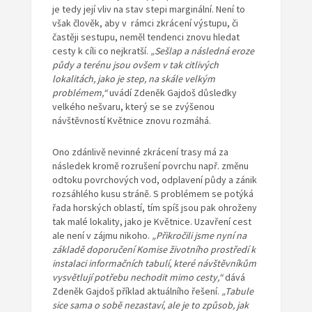
je tedy její vliv na stav stepi marginální. Není to
však člověk, aby v rámci zkrácení výstupu, či
častěji sestupu, neměl tendenci znovu hledat
cesty k cíli co nejkratší.
„Sešlap a následná eroze
půdy a terénu jsou ovšem v tak citlivých
lokalitách, jako je step, na skále velkým
problémem,“
uvádí Zdeněk Gajdoš důsledky
velkého nešvaru, který se se zvýšenou
návštěvností Květnice znovu rozmáhá.
Ono zdánlivě nevinné zkrácení trasy má za
následek kromě rozrušení povrchu např. změnu
odtoku povrchových vod, odplavení půdy a zánik
rozsáhlého kusu stráně. S problémem se potýká
řada horských oblastí, tím spíš jsou pak ohroženy
tak malé lokality, jako je Květnice. Uzavření cest
ale není v zájmu nikoho.
„Přikročili jsme nyní na
základě doporučení Komise životního prostředí k
instalaci informačních tabulí, které návštěvníkům
vysvětlují potřebu nechodit mimo cesty,“
dává
Zdeněk Gajdoš příklad aktuálního řešení.
„Tabule
sice sama o sobě nezastaví, ale je to způsob, jak