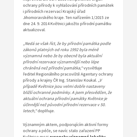
ochrany přírody k vyhlašování přírodních památek
i přírodních rezervací Krajský úřad
Jihomoravského kraje. Ten nařízením 1/2015 ze
dne 24. 9. 2014 Květnici jakožto přírodní památku
aktualizoval.
„Nedá se však říct, že by přírodní památka podle
zákonů platných od roku 1992 byla méně
významná nebo že by obecně byla aktuální
přírodní rezervace významnější nebo lépe
chráněná než přírodní památka,“
vysvětluje
ředitel Regionálního pracoviště Agentury ochrany
přírody a krajiny ČR Ing. Stanislav Koukal.
„V
případě Květnice jsou velmi dobře nastaveny
bližší ochranné podmínky. A jsem přesvědčen, že
aktuální ochrana přírodní památky Květnice je
účinnější než původní přírodní rezervace v 50.
letech,“
doplňuje.
Významným aktem, podporujícím aktivní formy
ochrany a péče, se navíc stalo zařazení PP
Květnice mezi
evropsky významné lokality