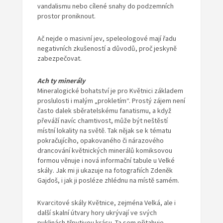
vandalismu nebo cílené snahy do podzemních
prostor proniknout.
Ač nejde o masivní jev, speleologové mají řadu
negativních zkušeností a důvodů, proč jeskyně
zabezpečovat.
Ach ty minerály
Mineralogické bohatství je pro Květnici základem
proslulosti i malým „prokletím“. Prostý zájem není
často dalek sběratelskému fanatismu, a když
převáží navíc chamtivost, může být neštěstí
místní lokality na světě. Tak nějak se k tématu
pokračujícího, opakovaného či nárazového
drancování květnických minerálů komiksovou
formou věnuje i nová informační tabule u Velké
skály. Jak mi ji ukazuje na fotografiích Zdeněk
Gajdoš, i jak ji posléze zhlédnu na místě samém.
Kvarcitové skály Květnice, zejména Velká, ale i
další skalní útvary hory ukrývají ve svých
puklinách třpytivou krásu. Ta sem přitahuje