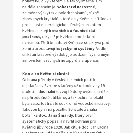
bohatství, díky kterému je tak výjimečná. Tím
nejdéle známým je
bohatství nerostné
,
zejména výskyt tzv. polodrahokamů, různě
zbarvených krystalů, které daly Květnici a Tišnovu
proslulost mineralogickou. Druhým unikátem
Květnice je její
botanická a faunistická
pestrost
, díky níž je Květnice pod státní
ochranou. Třetí bohatství Květnice se skrývá pod
zemí a představují ho
jeskynní systémy
. Vedle
unikátní krasové výzdoby je podzemí významným
zimovištěm vzácných netopýrů a vrápenců.
Kdo a co Květnici chrání
Ochrana přírody v českých zemích patří k
nejstarším v Evropě s kořeny už od poloviny 19.
století. Industriální rozvoj té doby ovšem nahlížel
na přírodu čistě utilitárně, a tak ochrana lokalit
byla záležitostí čistě soukromé vědecké iniciativy.
Takovou byla i na počátku 20. století snaha
botanika
doc. Jana Šmardy
, který první
systematicky popsal a navrhl ochranu pro
Květnici již v roce 1928. Jak cituje doc. Jan Lacina