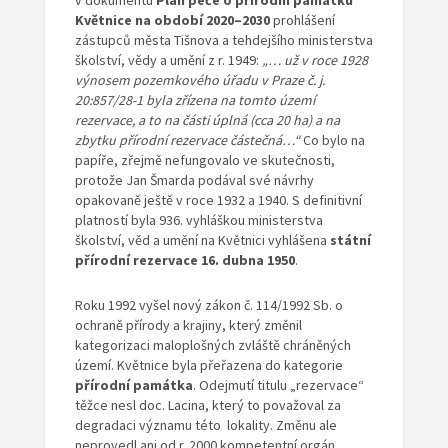
v dokumentu
Plán péče
o přírodní památku
Květnice na období 2020–2030
prohlášení
zástupců města Tišnova a tehdejšího ministerstva
školství, vědy a umění z r. 1949:
„… už v roce 1928
výnosem pozemkového úřadu v Praze č. j.
20:857/28-1 byla zřízena na tomto území
rezervace, a to na části úplná (cca 20 ha) a na
zbytku přírodní rezervace částečná…“
Co bylo na
papíře, zřejmě nefungovalo ve skutečnosti,
protože Jan Šmarda podával své návrhy
opakovaně ještě v roce 1932 a 1940. S definitivní
platností byla 936. vyhláškou ministerstva
školství, věd a umění na Květnici vyhlášena
státní
přírodní rezervace 16. dubna 1950
.
Roku 1992 vyšel nový zákon č. 114/1992 Sb. o
ochraně přírody a krajiny, který změnil
kategorizaci maloplošných zvláště chráněných
území. Květnice byla přeřazena do kategorie
přírodní památka
. Odejmutí titulu „rezervace“
těžce nesl doc. Lacina, který to považoval za
degradaci významu této lokality. Změnu ale
neprovedl ani od r. 2000 kompetentní orgán