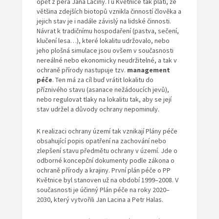
opět z pera Jana Laciny. I u Květnice tak platí, že
většina zdejších biotopů vznikla činností člověka a
jejich stav je i nadále závislý na lidské činnosti.
Návrat k tradičnímu hospodaření (pastva, sečení,
klučení lesa…), které lokalitu udržovalo, nebo
jeho plošná simulace jsou ovšem v současnosti
nereálné nebo ekonomicky neudržitelné, a tak v
ochraně přírody nastupuje tzv.
management
péče
. Ten má za cíl buď vrátit lokalitu do
příznivého stavu (asanace nežádoucích jevů),
nebo regulovat tlaky na lokalitu tak, aby se její
stav udržel a důvody ochrany nepominuly.
K realizaci ochrany území tak vznikají Plány péče
obsahující popis opatření na zachování nebo
zlepšení stavu předmětu ochrany v území. Jde o
odborné koncepční dokumenty podle zákona o
ochraně přírody a krajiny. První plán péče o PP
Květnice byl stanoven už na období 1999–2008. V
současnosti je účinný Plán péče na roky 2020–
2030, který vytvořili Jan Lacina a Petr Halas.