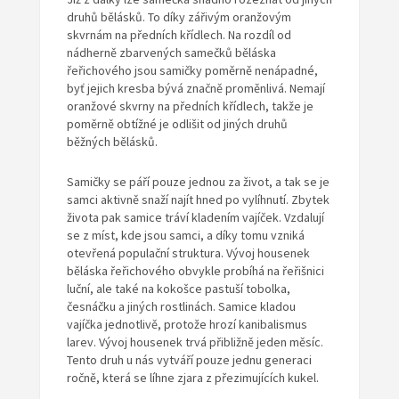
druhů bělásků. To díky zářivým oranžovým
skvrnám na předních křídlech. Na rozdíl od
nádherně zbarvených samečků běláska
řeřichového jsou samičky poměrně nenápadné,
byť jejich kresba bývá značně proměnlivá. Nemají
oranžové skvrny na předních křídlech, takže je
poměrně obtížné je odlišit od jiných druhů
běžných bělásků.
Samičky se páří pouze jednou za život, a tak se je
samci aktivně snaží najít hned po vylíhnutí. Zbytek
života pak samice tráví kladením vajíček. Vzdalují
se z míst, kde jsou samci, a díky tomu vzniká
otevřená populační struktura. Vývoj housenek
běláska řeřichového obvykle probíhá na řeřišnici
luční, ale také na kokošce pastuší tobolka,
česnáčku a jiných rostlinách. Samice kladou
vajíčka jednotlivě, protože hrozí kanibalismus
larev. Vývoj housenek trvá přibližně jeden měsíc.
Tento druh u nás vytváří pouze jednu generaci
ročně, která se líhne zjara z přezimujících kukel.