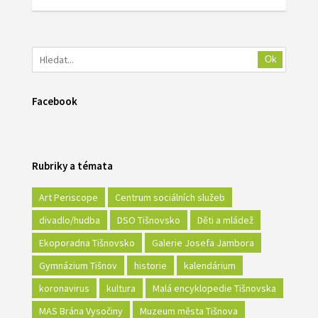
Ok
Facebook
Rubriky a témata
Art Periscope
Centrum sociálních služeb
divadlo/hudba
DSO Tišnovsko
Děti a mládež
Ekoporadna Tišnovsko
Galerie Josefa Jambora
Gymnázium Tišnov
historie
kalendárium
koronavirus
kultura
Malá encyklopedie Tišnovska
MAS Brána Vysočiny
Muzeum města Tišnova