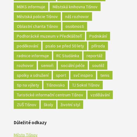
MěKS informuje
Městská knihovna Tišnov
Městská policie Tišnov
náš rozhovor
Oblastní charita Tišnov
osobnosti
Podhorácké muzeum v Předklášteří
Podnikání
poděkování
psalo se před 50 lety
příroda
radnice informuje
RC Studánka
reportáž
rozhovor
senioři
sociální péče
soutěž
spolky a sdružení
sport
svč inspiro
tenis
tip na výlety
Tišnovsko
TJ Sokol Tišnov
Turistické informační centrum Tišnov
vzdělávání
ZUŠ Tišnov
školy
životní styl
Důležité odkazy
Město Tišnov