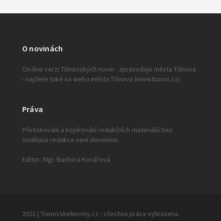
O novinách
On-line verzi Tišnovských novin - zpravodaje města Tišnova
- najdete také na webu města Tišnova (www.tisnov.cz).
Práva
Přetiskování a kopírování redakčních materiálů bez
souhlasu redakce není dovoleno.
Editor: Mgr. Barbora Kovářová
2021 | TisnovskeNoviny.cz - všechna práva vyhrazena.