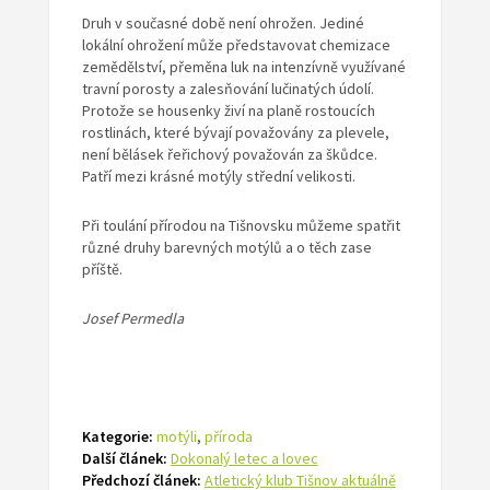
Druh v současné době není ohrožen. Jediné
lokální ohrožení může představovat chemizace
zemědělství, přeměna luk na intenzívně využívané
travní porosty a zalesňování lučinatých údolí.
Protože se housenky živí na planě rostoucích
rostlinách, které bývají považovány za plevele,
není bělásek řeřichový považován za škůdce.
Patří mezi krásné motýly střední velikosti.
Při toulání přírodou na Tišnovsku můžeme spatřit
různé druhy barevných motýlů a o těch zase
příště.
Josef Permedla
Kategorie:
motýli
,
příroda
Další článek:
Dokonalý letec a lovec
Předchozí článek:
Atletický klub Tišnov aktuálně