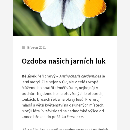
Březen 2021
Ozdoba našich jarních luk
Bělásek řeřichový
–
Anthocharis cardamines
je
jarní motýl. Žije nejen v ČR, ale v celé Evropě.
Můžeme ho spatřit téměř všude, nejhojněji v
podhůří. Najdeme ho na otevřených biotopech,
loukách, březích řek a na okraji lesů. Preferují
mladá a větší květenství na osluněných místech.
Motýli létají v závislosti na nadmořské výšce od
konce března do počátku července.
Již z dálky lze samečka snadno rozeznat od jiných