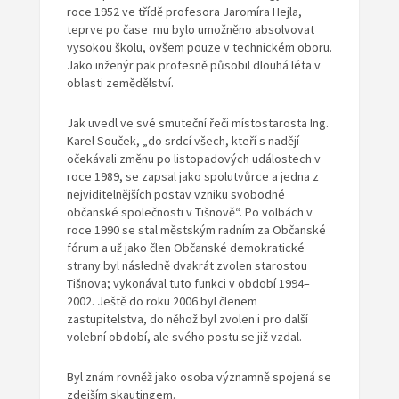
roce 1952 ve třídě profesora Jaromíra Hejla,
teprve po čase mu bylo umožněno absolvovat
vysokou školu, ovšem pouze v technickém oboru.
Jako inženýr pak profesně působil dlouhá léta v
oblasti zemědělství.
Jak uvedl ve své smuteční řeči místostarosta Ing.
Karel Souček, „do srdcí všech, kteří s nadějí
očekávali změnu po listopadových událostech v
roce 1989, se zapsal jako spolutvůrce a jedna z
nejviditelnějších postav vzniku svobodné
občanské společnosti v Tišnově“. Po volbách v
roce 1990 se stal městským radním za Občanské
fórum a už jako člen Občanské demokratické
strany byl následně dvakrát zvolen starostou
Tišnova; vykonával tuto funkci v období 1994–
2002. Ještě do roku 2006 byl členem
zastupitelstva, do něhož byl zvolen i pro další
volební období, ale svého postu se již vzdal.
Byl znám rovněž jako osoba významně spojená se
zdejším skautingem.