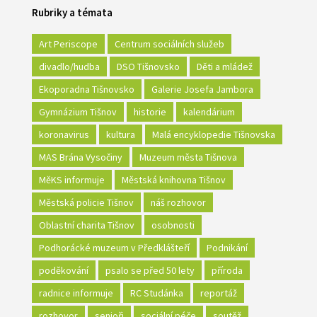
Rubriky a témata
Art Periscope
Centrum sociálních služeb
divadlo/hudba
DSO Tišnovsko
Děti a mládež
Ekoporadna Tišnovsko
Galerie Josefa Jambora
Gymnázium Tišnov
historie
kalendárium
koronavirus
kultura
Malá encyklopedie Tišnovska
MAS Brána Vysočiny
Muzeum města Tišnova
MěKS informuje
Městská knihovna Tišnov
Městská policie Tišnov
náš rozhovor
Oblastní charita Tišnov
osobnosti
Podhorácké muzeum v Předklášteří
Podnikání
poděkování
psalo se před 50 lety
příroda
radnice informuje
RC Studánka
reportáž
rozhovor
senioři
sociální péče
soutěž