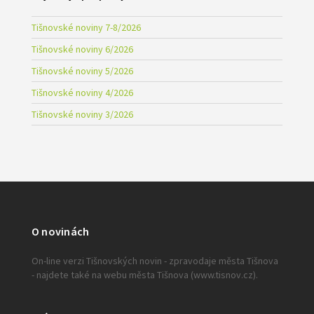
Tišnovské noviny 7-8/2026
Tišnovské noviny 6/2026
Tišnovské noviny 5/2026
Tišnovské noviny 4/2026
Tišnovské noviny 3/2026
O novinách
On-line verzi Tišnovských novin - zpravodaje města Tišnova
- najdete také na webu města Tišnova (www.tisnov.cz).