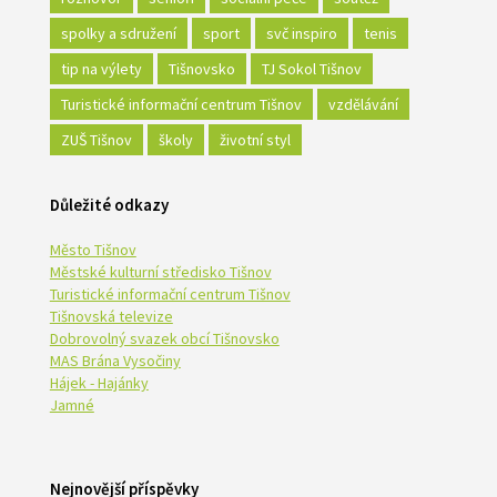
spolky a sdružení
sport
svč inspiro
tenis
tip na výlety
Tišnovsko
TJ Sokol Tišnov
Turistické informační centrum Tišnov
vzdělávání
ZUŠ Tišnov
školy
životní styl
Důležité odkazy
Město Tišnov
Městské kulturní středisko Tišnov
Turistické informační centrum Tišnov
Tišnovská televize
Dobrovolný svazek obcí Tišnovsko
MAS Brána Vysočiny
Hájek - Hajánky
Jamné
Nejnovější příspěvky