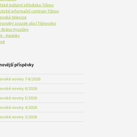
tské kulturní středisko Tišnov
istické informační centrum Tišnov
novská televize
rovolný svazek obcí Tišnovsko
 Brána Vysočiny
k - Hajánky
né
novější příspěvky
novské noviny 7-8/2026
novské noviny 6/2026
novské noviny 5/2026
novské noviny 4/2026
novské noviny 3/2026