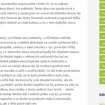
 z neznámého onemocnění COVID-19. Je to celkem
Po
dnou hlavu? Asi málokdo. Tento úkaz nás paralyzoval a
lo pár měsíců a začali jsme se vracet do běžného života. Na
Po
idské činnosti ale tento fenomén ochromil a napáchal těžko
ps
ších oblastí se stala kultura, a to v tom nejširším slova
ra
re
ný, vystřídala vlna solidarity, v níž kultura sehrála
ne koncerty a dalšími aktivitami se snažili vytrhnout lidi z
so
dospělé, seniory a také všechny v tzv. první linii. Přišly
sp
by a v obecném slova smyslu přispěly ke zlepšení situace.
že hledat logiku v některých nařízeních by byl asi
Ti
hledné publikování přispívalo spíše k nedůvěře a
o viru se začalo ukazovat, že tvrdost opatření není
Tu
á stavidla a začít s uvolňováním. Co ale hrálo podstatnou
vz
ní pohled se zdá, že to bylo především o tom, kdo,
 větší tlak. Na koncerty a do divadel nesmíte, ale do
ži
„uvolnění“ počtu diváků nejdříve na 50, potom na 100, na
 rouškou, bez roušky s testy umělců, bez testů… Jenže
t nedají. Mnoho lidí v kultuře přišlo o práci, protože
Důl
 vstupného a za druhé na podpoře státu či mecenášů.
, jak z této pasti vyjít ven.
Měs