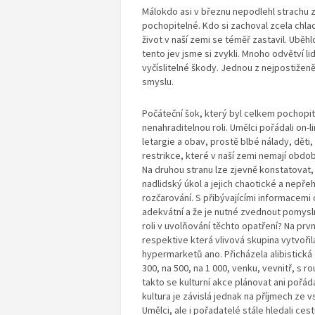
Málokdo asi v březnu nepodlehl strachu
pochopitelné. Kdo si zachoval zcela chla
život v naší zemi se téměř zastavil. Uběh
tento jev jsme si zvykli. Mnoho odvětví l
vyčíslitelné škody. Jednou z nejpostiženěj
smyslu.
Počáteční šok, který byl celkem pochopitel
nenahraditelnou roli. Umělci pořádali on-li
letargie a obav, prostě blbé nálady, děti, 
restrikce, které v naší zemi nemají obdo
Na druhou stranu lze zjevně konstatovat, 
nadlidský úkol a jejich chaotické a nepře
rozčarování. S přibývajícími informacemi 
adekvátní a že je nutné zvednout pomysln
roli v uvolňování těchto opatření? Na prv
respektive která vlivová skupina vytvořila
hypermarketů ano. Přicházela alibistická 
300, na 500, na 1 000, venku, vevnitř, s
takto se kulturní akce plánovat ani pořáda
kultura je závislá jednak na příjmech ze
Umělci, ale i pořadatelé stále hledali cestu