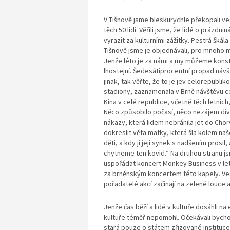
V Tišnově jsme bleskurychle překopali ve
těch 50 lidí. Věřili jsme, že lidé o prázd
vyrazit za kulturními zážitky. Pestrá škála
Tišnově jsme je objednávali, pro mnoho m
Jenže léto je za námi a my můžeme konstat
lhostejní. Šedesátiprocentní propad návště
jinak, tak věřte, že to je jev celorepubl
stadiony, zaznamenala v Brně návštěvu cel
Kina v celé republice, včetně těch letních
Něco způsobilo počasí, něco nezájem divá
nákazy, která lidem nebránila jet do Cho
dokreslit věta matky, která šla kolem na
děti, a kdy jí její synek s nadšením prosil
chytneme ten kovid.“ Na druhou stranu jsm
uspořádat koncert Monkey Business v let
za brněnským koncertem této kapely. Veš
pořadatelé akcí začínají na zelené louce a
Jenže čas běží a lidé v kultuře dosáhli na
kultuře téměř nepomohl. Očekávali bychom
stará pouze o státem zřizované instituc