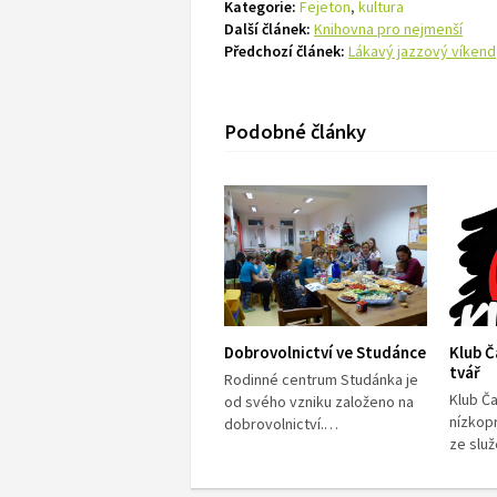
Kategorie:
Fejeton
,
kultura
Další článek:
Knihovna pro nejmenší
Předchozí článek:
Lákavý jazzový víkend
Podobné články
Dobrovolnictví ve Studánce
Klub Č
tvář
Rodinné centrum Studánka je
Klub Ča
od svého vzniku založeno na
nízkop
dobrovolnictví.…
ze slu