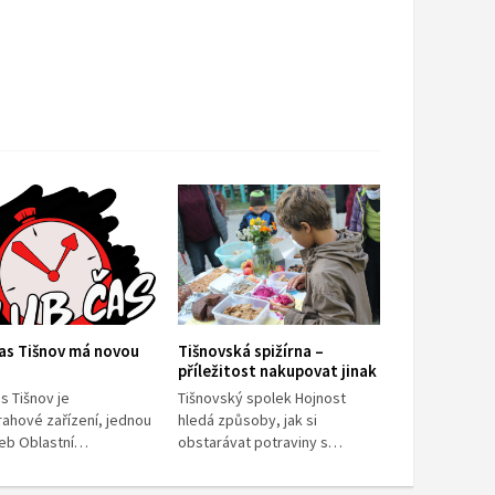
as Tišnov má novou
Tišnovská spižírna –
příležitost nakupovat jinak
s Tišnov je
Tišnovský spolek Hojnost
rahové zařízení, jednou
hledá způsoby, jak si
žeb Oblastní…
obstarávat potraviny s…