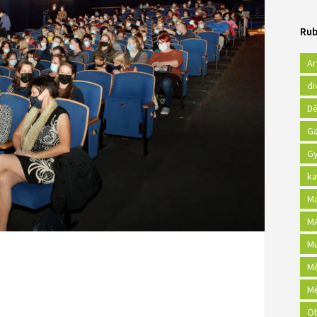
Rub
Ar
di
Dě
Ga
Gy
ka
Ma
MA
Mu
Mě
Mě
Ob