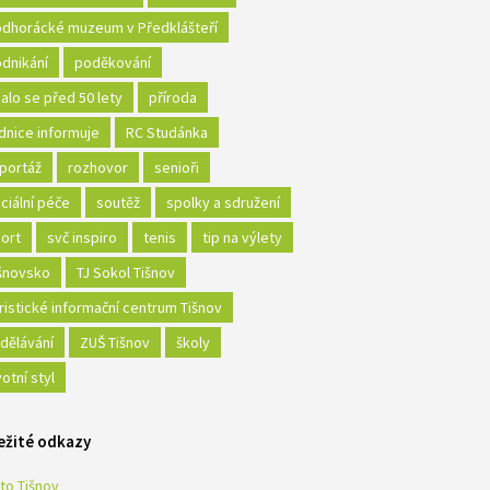
dhorácké muzeum v Předklášteří
dnikání
poděkování
alo se před 50 lety
příroda
dnice informuje
RC Studánka
portáž
rozhovor
senioři
ciální péče
soutěž
spolky a sdružení
ort
svč inspiro
tenis
tip na výlety
šnovsko
TJ Sokol Tišnov
ristické informační centrum Tišnov
dělávání
ZUŠ Tišnov
školy
votní styl
ežité odkazy
to Tišnov