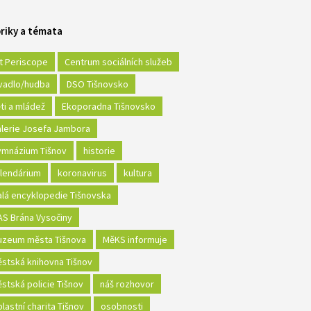
riky a témata
t Periscope
Centrum sociálních služeb
vadlo/hudba
DSO Tišnovsko
ti a mládež
Ekoporadna Tišnovsko
lerie Josefa Jambora
mnázium Tišnov
historie
lendárium
koronavirus
kultura
lá encyklopedie Tišnovska
S Brána Vysočiny
zeum města Tišnova
MěKS informuje
stská knihovna Tišnov
stská policie Tišnov
náš rozhovor
lastní charita Tišnov
osobnosti