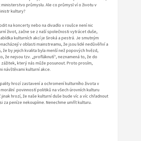
 ministerstvo průmyslu. Ale co průmysl ví o životu v
inistr kultury?
odit na koncerty nebo na divadlo v roušce není nic
ní život, začne se z naší společnosti vytrácet duše,
abídka kulturních akcí je široká a pestrá. Je smutným
nacházejí v oblasti mainstreamu, že jsou lidé nedůvěřiví a
, že by jejich kvalita byla menší než popových hvězd,
o, že nejsou tzv. „profláknutí“, neznamená to, že do
zážitek, který nás může posunout. Proto prosím,
i návštěvami kulturní akce.
pality hrozí zastavení a ochromení kulturního života v
 morální povinností politiků na všech úrovních kulturu
inak hrozí, že naše kulturní duše bude víc a víc chřadnout
si za peníze nekoupíme. Nenechme umřít kulturu.