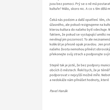
jsou bez pomoci. Prý se o ně má postarat
kultuře? Málo, skoro nic. A co s tím dělá m
Čeká nás podzim a další opatření. Vím, ch
úžasného, ale pokud rezignujeme na kultur
kterou kultura do našeho bytí vdechuje. N
faktem, že pokud se vystupující umělci ne
nevěnují jim pozornost. To ale neznamená
kolikrát je přesně opak pravdou. Jen prot
našeho života nemohou přinést obrovský 
překonejte svůj strach a podporujte svým
Stejně tak je jisté, že bez podpory munici
obcích či městech. Řekl bych, že je téměř
podporovat v nejvyšší možné míře. Neboť j
a nedokáže nám přinášet hodnoty, které 
Pavel Hanák