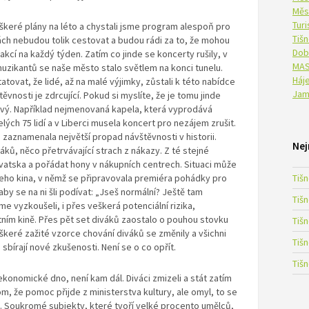
Měs
Tur
škeré plány na léto a chystali jsme program alespoň pro
Tiš
ninách nebudou tolik cestovat a budou rádi za to, že mohou
Dob
 akcí na každý týden. Zatím co jinde se koncerty rušily, v
MAS
uzikantů se naše město stalo světlem na konci tunelu.
Háje
ovat, že lidé, až na malé výjimky, zůstali k této nabídce
Jam
vnosti je zdrcující. Pokud si myslíte, že je tomu jinde
ikový. Například nejmenovaná kapela, která vyprodává
ých 75 lidí a v Liberci musela koncert pro nezájem zrušit.
, zaznamenala největší propad návštěvnosti v historii.
Nej
ků, něco přetrvávající strach z nákazy. Z té stejné
rvatska a pořádat hony v nákupních centrech. Situaci může
šeho kina, v němž se připravovala premiéra pohádky pro
Tiš
, aby se na ni šli podívat: „Jseš normální? Ještě tam
Tiš
e vyzkoušeli, i přes veškerá potenciální rizika,
ním kině. Přes pět set diváků zaostalo o pouhou stovku
Tiš
keré zažité vzorce chování diváků se změnily a všichni
Tiš
 sbírají nové zkušenosti. Není se o co opřít.
Tiš
 ekonomické dno, není kam dál. Diváci zmizeli a stát zatím
, že pomoc přijde z ministerstva kultury, ale omyl, to se
e. Soukromé subjekty, které tvoří velké procento umělců,