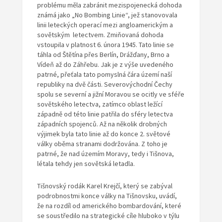
problému měla zabránit mezispojenecká dohoda
známá jako „No Bombing Linie“, jež stanovovala
linii leteckých operací mezi angloamerickým a
sovětským letectvem. Zmiňovaná dohoda
vstoupila v platnost 6. února 1945. Tato linie se
táhla od Štětína přes Berlín, Drážďany, Brno a
Vídeň až do Záhřebu. Jak je z výše uvedeného
patrné, přeťala tato pomyslná čára území naší
republiky na dvě části. Severovýchodní Čechy
spolu se severní a jižní Moravou se ocitly ve sféře
sovětského letectva, zatímco oblast ležící
západně od této linie patřila do sféry letectva
západních spojenců. Až na několik drobných
výjimek byla tato linie až do konce 2. světové
války oběma stranami dodržována. Z toho je
patrné, že nad územím Moravy, tedy i Tišnova,
létala tehdy jen sovětská letadla.
Tišnovský rodák Karel Krejčí, který se zabýval
podrobnostmi konce války na Tišnovsku, uvádí,
že na rozdíl od amerického bombardování, které
se soustředilo na strategické cíle hluboko v týlu