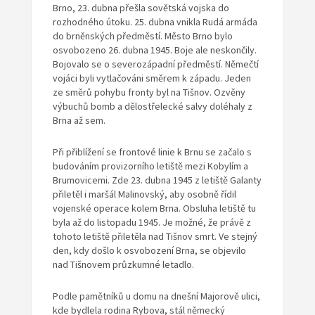
Brno, 23. dubna přešla sovětská vojska do
rozhodného útoku. 25. dubna vnikla Rudá armáda
do brněnských předměstí. Město Brno bylo
osvobozeno 26. dubna 1945. Boje ale neskončily.
Bojovalo se o severozápadní předměstí. Němečtí
vojáci byli vytlačováni směrem k západu. Jeden
ze směrů pohybu fronty byl na Tišnov. Ozvěny
výbuchů bomb a dělostřelecké salvy doléhaly z
Brna až sem.
Při přiblížení se frontové linie k Brnu se začalo s
budováním provizorního letiště mezi Kobylím a
Brumovicemi. Zde 23. dubna 1945 z letiště Galanty
přiletěl i maršál Malinovský, aby osobně řídil
vojenské operace kolem Brna. Obsluha letiště tu
byla až do listopadu 1945. Je možné, že právě z
tohoto letiště přiletěla nad Tišnov smrt. Ve stejný
den, kdy došlo k osvobození Brna, se objevilo
nad Tišnovem průzkumné letadlo.
Podle pamětníků u domu na dnešní Majorově ulici,
kde bydlela rodina Rybova, stál německý