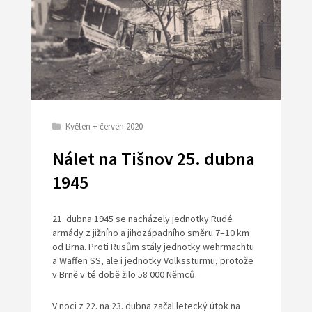
Květen + červen 2020
Nálet na Tišnov 25. dubna
1945
21. dubna 1945 se nacházely jednotky Rudé
armády z jižního a jihozápadního směru 7–10 km
od Brna. Proti Rusům stály jednotky wehrmachtu
a Waffen SS, ale i jednotky Volkssturmu, protože
v Brně v té době žilo 58 000 Němců.
V noci z 22. na 23. dubna začal letecký útok na