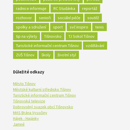
radnice informuje
RC Studánka
reportáž
rozhovor
senioři
sociální péče
soutěž
spolky a sdružení
sport
svč inspiro
tenis
tip na výlety
Tišnovsko
TJ Sokol Tišnov
Turistické informační centrum Tišnov
vzdělávání
ZUŠ Tišnov
školy
životní styl
Důležité odkazy
Město Tišnov
Městské kulturní středisko Tišnov
Turistické informační centrum Tišnov
Tišnovská televize
Dobrovolný svazek obcí Tišnovsko
MAS Brána Vysočiny
Hájek - Hajánky
Jamné