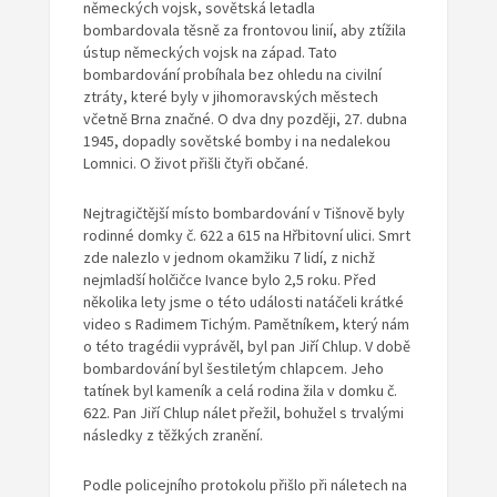
německých vojsk, sovětská letadla
bombardovala těsně za frontovou linií, aby ztížila
ústup německých vojsk na západ. Tato
bombardování probíhala bez ohledu na civilní
ztráty, které byly v jihomoravských městech
včetně Brna značné. O dva dny později, 27. dubna
1945, dopadly sovětské bomby i na nedalekou
Lomnici. O život přišli čtyři občané.
Nejtragičtější místo bombardování v Tišnově byly
rodinné domky č. 622 a 615 na Hřbitovní ulici. Smrt
zde nalezlo v jednom okamžiku 7 lidí, z nichž
nejmladší holčičce Ivance bylo 2,5 roku. Před
několika lety jsme o této události natáčeli krátké
video s Radimem Tichým. Pamětníkem, který nám
o této tragédii vyprávěl, byl pan Jiří Chlup. V době
bombardování byl šestiletým chlapcem. Jeho
tatínek byl kameník a celá rodina žila v domku č.
622. Pan Jiří Chlup nálet přežil, bohužel s trvalými
následky z těžkých zranění.
Podle policejního protokolu přišlo při náletech na