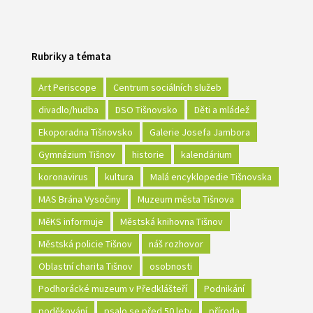
Rubriky a témata
Art Periscope
Centrum sociálních služeb
divadlo/hudba
DSO Tišnovsko
Děti a mládež
Ekoporadna Tišnovsko
Galerie Josefa Jambora
Gymnázium Tišnov
historie
kalendárium
koronavirus
kultura
Malá encyklopedie Tišnovska
MAS Brána Vysočiny
Muzeum města Tišnova
MěKS informuje
Městská knihovna Tišnov
Městská policie Tišnov
náš rozhovor
Oblastní charita Tišnov
osobnosti
Podhorácké muzeum v Předklášteří
Podnikání
poděkování
psalo se před 50 lety
příroda