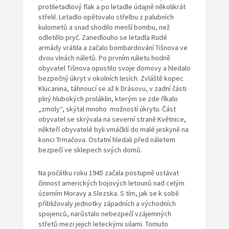
protiletadlový flak a po letadle údajně několikrát
střelil. Letadlo opětovalo střelbu z palubních
kulometů a snad shodilo menší bombu, než
odletělo pryč. Zanedlouho se letadla Rudé
armády vrátila a začalo bombardování Tišnova ve
dvou vlnách náletů. Po prvním náletu hodně
obyvatel Tišnova opustilo svoje domovy a hledalo
bezpečný úkryt v okolních lesích. Zvláště kopec
Klucanina, táhnoucí se až k Drásovu, v zadní části
plný hlubokých proláklin, kterým se zde říkalo
„zmoly“, skýtal mnoho možností úkrytu. Část
obyvatel se skrývala na severní straně Květnice,
někteří obyvatelé byli vmáčklí do malé jeskyně na
konci Trmačova. Ostatní hledali před náletem
bezpečí ve sklepech svých domů.
Na počátku roku 1945 začala postupně ustávat
činnost amerických bojových letounů nad celým
územím Moravy a Slezska. S tím, jak se k sobě
přibližovaly jednotky západních a východních
spojenců, narůstalo nebezpečí vzájemných
střetů mezi jejich leteckými silami. Tomuto