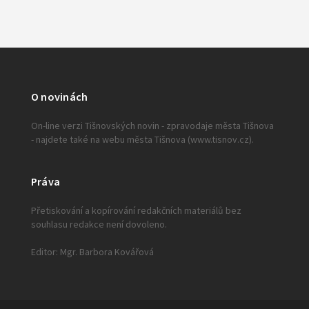
O novinách
On-line verzi Tišnovských novin - zpravodaje města Tišnova
- najdete také na webu města Tišnova (www.tisnov.cz).
Práva
Přetiskování a kopírování redakčních materiálů bez
souhlasu redakce není dovoleno.
Editor: Mgr. Barbora Kovářová