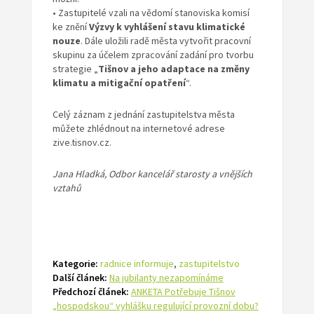
• Zastupitelé vzali na vědomí stanoviska komisí
ke znění
Výzvy k vyhlášení stavu klimatické
nouze
. Dále uložili radě města vytvořit pracovní
skupinu za účelem zpracování zadání pro tvorbu
strategie „
Tišnov a jeho adaptace na změny
klimatu a mitigační opatření
“.
Celý záznam z jednání zastupitelstva města
můžete zhlédnout na internetové adrese
zive.tisnov.cz.
Jana Hladká, Odbor kancelář starosty a vnějších
vztahů
Kategorie:
radnice informuje
,
zastupitelstvo
Další článek:
Na jubilanty nezapomínáme
Předchozí článek:
ANKETA Potřebuje Tišnov
„hospodskou“ vyhlášku regulující provozní dobu?