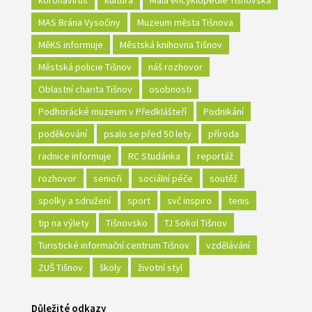
MAS Brána Vysočiny
Muzeum města Tišnova
MěKS informuje
Městská knihovna Tišnov
Městská policie Tišnov
náš rozhovor
Oblastní charita Tišnov
osobnosti
Podhorácké muzeum v Předklášteří
Podnikání
poděkování
psalo se před 50 lety
příroda
radnice informuje
RC Studánka
reportáž
rozhovor
senioři
sociální péče
soutěž
spolky a sdružení
sport
svč inspiro
tenis
tip na výlety
Tišnovsko
TJ Sokol Tišnov
Turistické informační centrum Tišnov
vzdělávání
ZUŠ Tišnov
školy
životní styl
Důležité odkazy