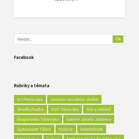
Ok
Facebook
Rubriky a témata
Art Periscope
Centrum sociálních služeb
divadlo/hudba
DSO Tišnovsko
Děti a mládež
Ekoporadna Tišnovsko
Galerie Josefa Jambora
Gymnázium Tišnov
historie
kalendárium
koronavirus
kultura
Malá encyklopedie Tišnovska