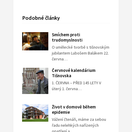
Podobné články
Smíchem proti
trudomyslnosti
O umělecké tvorbě s tišnovským
jubilantem Lubošem Balákem 22.
června…
Červnové kalendárium
Tišnovska
1. ČERVNA – PŘED 145 LETY V
úterý 1. června…
Život v domově během
epidemie
Vážení čtenáři, máme za sebou
řadu nelehkých nařízených
opatření a…