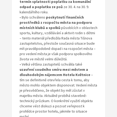
termín splatnosti poplatku za komunální
odpad a poplatku ze psů
ze 30. 4. na 30. 9.
kalendářního roku.
• Bylo schváleno
poskytnutí finančních
prostředků z rozpočtu města na podporu
místních klubů a spolků
působících v oblastech
sportu, kultury, vzdělávání a aktivit rodin s dětmi
– tento materiál předložila Rada města Tišnova
zastupitelstvu, přestože současná situace bude
mít pravděpodobně dopad i na rozpočet města –
pro vedení města je však podpora spolkového
života ve městě velmi důležitá.
• Velká většina zastupitelů schválila také
uzavření soudního smíru mezi městem a
dlouhodobým nájemcem Hotelu Květnice
–
tím se definitivně otevřela cesta k tomu, aby
město mohlo objektem disponovat. Vedení města
je přesvědčeno, že objekt by měl zůstat v
majetku města. Aktuálně probíhá stavebně-
technický průzkum. O konkrétní využití objektu
chceme vést diskuzi a pozvat veřejnost k
prohlídce prostor hotelu, jakmile to situace
možní.