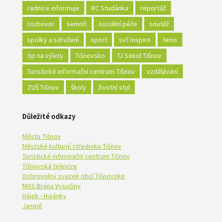
radnice informuje
RC Studánka
reportáž
rozhovor
senioři
sociální péče
soutěž
spolky a sdružení
sport
svč inspiro
tenis
tip na výlety
Tišnovsko
TJ Sokol Tišnov
Turistické informační centrum Tišnov
vzdělávání
ZUŠ Tišnov
školy
životní styl
Důležité odkazy
Město Tišnov
Městské kulturní středisko Tišnov
Turistické informační centrum Tišnov
Tišnovská televize
Dobrovolný svazek obcí Tišnovsko
MAS Brána Vysočiny
Hájek - Hajánky
Jamné