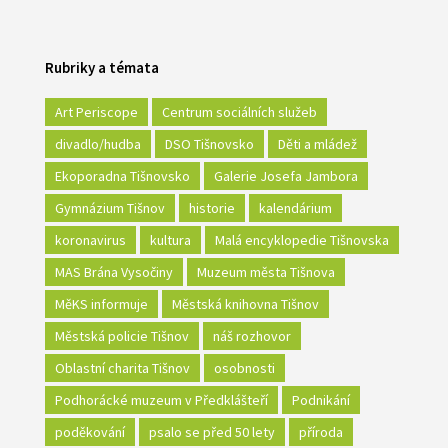
Rubriky a témata
Art Periscope
Centrum sociálních služeb
divadlo/hudba
DSO Tišnovsko
Děti a mládež
Ekoporadna Tišnovsko
Galerie Josefa Jambora
Gymnázium Tišnov
historie
kalendárium
koronavirus
kultura
Malá encyklopedie Tišnovska
MAS Brána Vysočiny
Muzeum města Tišnova
MěKS informuje
Městská knihovna Tišnov
Městská policie Tišnov
náš rozhovor
Oblastní charita Tišnov
osobnosti
Podhorácké muzeum v Předklášteří
Podnikání
poděkování
psalo se před 50 lety
příroda