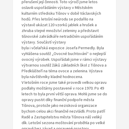
přerušení její činnosti. Toto výročí jsme letos
oslavili uspořádáním výstavy v Městském
kulturním středisku Tišnov v době Václavských
hodů. Přes letošní neúrodu se podařilo na
výstavě ukázat 120 vzorků jablek a hrušek a
zhruba stejné množství zeleniny a představit
tišnovské zahrádkáře netradičním uspořádáním
výstavy. Součástí výstavy
byla i včelařská expozice Josefa Permedly. Byla
vyhlášena soutěž „Ovocné buchtování“ o nejlepší
ovocný výrobek. Uspořádali jsme v rámci výstavy
výtvarnou soutěž žáků základních škol z Tišnova a
Předklášteří na téma ovoce a zelenina. Výstava
byla návštěvníky kladně hodnocena.
V letošním roce jsme také provedli velkou opravu
podlahy moštárny postavené v roce 1970. Po 49
letech to byla první větší oprava. Mohli jsme se do
opravy pustit díky finanční podpoře města
Tišnova, protože jako nezisková organizace
bychom celou akci finančně nezvládli. Proto patří
Radě a Zastupitelstvu města Tišnova náš veliký
dík. Letošní sezona moštování proběhla po velké
opravě bez závad a opravené prostory