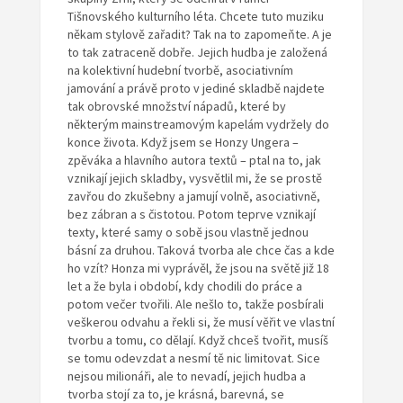
Tišnovského kulturního léta. Chcete tuto muziku
někam stylově zařadit? Tak na to zapomeňte. A je
to tak zatraceně dobře. Jejich hudba je založená
na kolektivní hudební tvorbě, asociativním
jamování a právě proto v jediné skladbě najdete
tak obrovské množství nápadů, které by
některým mainstreamovým kapelám vydržely do
konce života. Když jsem se Honzy Ungera –
zpěváka a hlavního autora textů – ptal na to, jak
vznikají jejich skladby, vysvětlil mi, že se prostě
zavřou do zkušebny a jamují volně, asociativně,
bez zábran a s čistotou. Potom teprve vznikají
texty, které samy o sobě jsou vlastně jednou
básní za druhou. Taková tvorba ale chce čas a kde
ho vzít? Honza mi vyprávěl, že jsou na světě již 18
let a že byla i období, kdy chodili do práce a
potom večer tvořili. Ale nešlo to, takže posbírali
veškerou odvahu a řekli si, že musí věřit ve vlastní
tvorbu a tomu, co dělají. Když chceš tvořit, musíš
se tomu odevzdat a nesmí tě nic limitovat. Sice
nejsou milionáři, ale to nevadí, jejich hudba a
tvorba stojí za to, je krásná, barevná, se