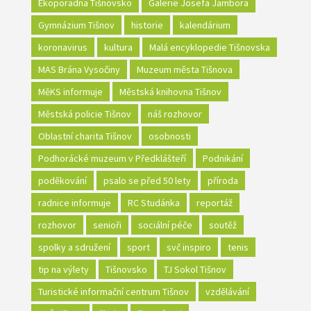
Ekoporadna Tišnovsko
Galerie Josefa Jambora
Gymnázium Tišnov
historie
kalendárium
koronavirus
kultura
Malá encyklopedie Tišnovska
MAS Brána Vysočiny
Muzeum města Tišnova
MěKS informuje
Městská knihovna Tišnov
Městská policie Tišnov
náš rozhovor
Oblastní charita Tišnov
osobnosti
Podhorácké muzeum v Předklášteří
Podnikání
poděkování
psalo se před 50 lety
příroda
radnice informuje
RC Studánka
reportáž
rozhovor
senioři
sociální péče
soutěž
spolky a sdružení
sport
svč inspiro
tenis
tip na výlety
Tišnovsko
TJ Sokol Tišnov
Turistické informační centrum Tišnov
vzdělávání