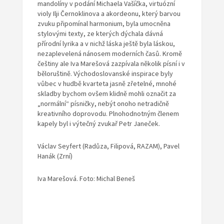
mandolíny v podání Michaela Vašíčka, virtuózní
violy Ilji Černoklinova a akordeonu, který barvou
zvuku připomínal harmonium, byla umocněna
stylovými texty, ze kterých dýchala dávná
přírodní lyrika a v nichž láska ještě byla láskou,
nezaplevelená nánosem moderních časů. Kromě
češtiny ale Iva Marešová zazpívala několik písní i v
běloruštině. Východoslovanské inspirace byly
vůbec v hudbě kvarteta jasně zřetelné, mnohé
skladby bychom ovšem klidně mohli označit za
„normální“ písničky, nebýt onoho netradičně
kreativního doprovodu. Plnohodnotným členem
kapely byl i výtečný zvukař Petr Janeček.
Václav Seyfert (Radůza, Filipová, RAZAM), Pavel
Hanák (Zrní)
Iva Marešová. Foto: Michal Beneš