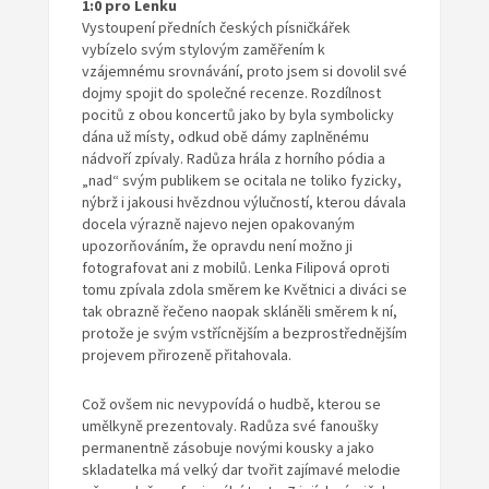
1:0 pro Lenku
Vystoupení předních českých písničkářek
vybízelo svým stylovým zaměřením k
vzájemnému srovnávání, proto jsem si dovolil své
dojmy spojit do společné recenze. Rozdílnost
pocitů z obou koncertů jako by byla symbolicky
dána už místy, odkud obě dámy zaplněnému
nádvoří zpívaly. Radůza hrála z horního pódia a
„nad“ svým publikem se ocitala ne toliko fyzicky,
nýbrž i jakousi hvězdnou výlučností, kterou dávala
docela výrazně najevo nejen opakovaným
upozorňováním, že opravdu není možno ji
fotografovat ani z mobilů. Lenka Filipová oproti
tomu zpívala zdola směrem ke Květnici a diváci se
tak obrazně řečeno naopak skláněli směrem k ní,
protože je svým vstřícnějším a bezprostřednějším
projevem přirozeně přitahovala.
Což ovšem nic nevypovídá o hudbě, kterou se
umělkyně prezentovaly. Radůza své fanoušky
permanentně zásobuje novými kousky a jako
skladatelka má velký dar tvořit zajímavé melodie