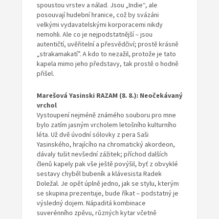
spoustou vrstev a nálad. Jsou „Indie“, ale
posouvají hudební hranice, což by svázáni
velkými vydavatelskými korporacemi nikdy
nemohli. Ale co je nejpodstatnější – jsou
autentičtí, uvěřitelní a přesvědčiví; prostě krásně
„strakamakatí”. A kdo to nezažil, protože je tato
kapela mimo jeho představy, tak prostě o hodně
přišel.
Marešová Yasinski RAZAM (8. 8.): Neočekávaný
vrchol
Vystoupení nejméně známého souboru pro mne
bylo zatím jasným vrcholem letošního kulturního
léta. Už dvě úvodní sólovky z pera Saši
Yasinského, hrajícího na chromatický akordeon,
dávaly tušit nevšední zážitek; příchod dalších
členů kapely pak vše ještě povýšil, byť z obvyklé
sestavy chyběl bubeník a klávesista Radek
Doležal. Je opět úplně jedno, jak se stylu, kterým
se skupina prezentuje, bude říkat – podstatný je
výsledný dojem. Nápaditá kombinace
suverénního zpěvu, různých kytar včetně