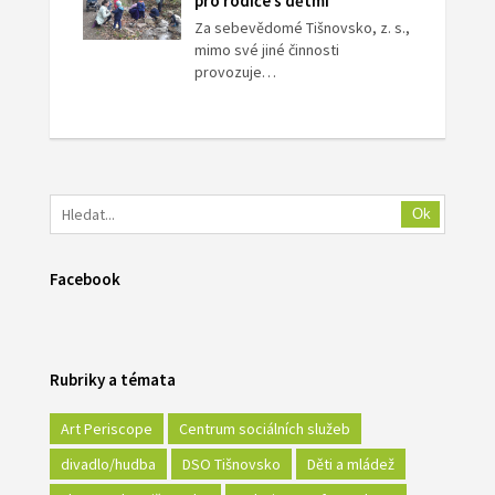
pro rodiče s dětmi
Za sebevědomé Tišnovsko, z. s.,
mimo své jiné činnosti
provozuje…
Ok
Facebook
Rubriky a témata
Art Periscope
Centrum sociálních služeb
divadlo/hudba
DSO Tišnovsko
Děti a mládež