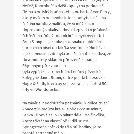
Neřež, Dobrohošť a další kapely) na perkuse či
flétnu a britský hráč na keltskou harfu Sean Barry,
který ovšem po mnoha letech pobytu u nás má
češtinu natolik v malíčku, že si může jako
doprovodný vokalista dovolit zpívat i o jeřabinách
či břečťanu. Důležitou roli hrál smyčcový oktet
Brno Strings – jakkoliv jinak snahu o oblékání
normálních písní do takřka symfonického hávu
nijak nemusím, zde byla aranžmá natolik citlivá, že
do atmosféry skladeb přirozeně zapadala.
Příjemným překvapením
byla výpůjčka z repertoáru Lenčiny pěvecké
kolegyně Janet Robin, ostře pojatá bluesovka
Hope & Faith, která by se neztratila ani před 50
lety ve Woodstocku.
Na závěr si neodpustím poznámku k délce trvání
koncertů: Radůza hrála i s přídavky 80 minut,
Lenka Filipová asi o 15 minut déle. Pro člověka,
který třikrát na vlastní oči viděl Bruce
Springsteena hrát vždy tři a půl hodiny, je to
prostě zatraceně málo…