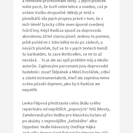
a řemeslně profesionální texty. Z jejích písniček
máte pocit, že tvoří velmi lehce a snadno, což je
ovšem trošku dvojsečné. Někdy je totiž u
písničkářů síla jejich projevu právě v tom, že z
nich téměř fyzicky cítíte onen úporně svedený
tvůrčí boj. Když Radůza spustí za doprovodu
akordeonu 20 let starou píseň Jednou to pomine,
ještě pořád mi z toho běhá mráz po zádech, u
nových písniček, byť se to v jejich textech hemží
tu Garibaldim, tu zase Botticellim, se mi to už
nestává… To je ale asi spíš problém můj a nikoliv
autorčin. Zajímavými personami jsou doprovodní
hudebníci Josef Štěpánek a Miloš Dvořáček, citliví
a zdatní instrumentalisté, kteří ale zejména mimo
scénu působí dojmem, jako by k Radůze ani
nepatřili.
Lenka Filipová představila celou škálu svého
repertoáru od největších „popových“ hitů (Mosty,
Zamilovaná) přes hudbu pro klasickou kytaru až
po ukázky z nejnovějšího „keltského“ alba
Oppidum. Vedle klávesisty Ondřeje Hájka
zpěvačku doprovázeli Robert Fischmann (mj. též