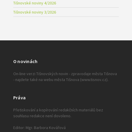
Tišnovské noviny 4/2026
Tišnovské noviny 3/2026
O novinách
On-line verzi Tišnovských novin - zpravodaje města Tišnova
- najdete také na webu města Tišnova (www.tisnov.cz).
Práva
Přetiskování a kopírování redakčních materiálů bez
souhlasu redakce není dovoleno.
Editor: Mgr. Barbora Kovářová