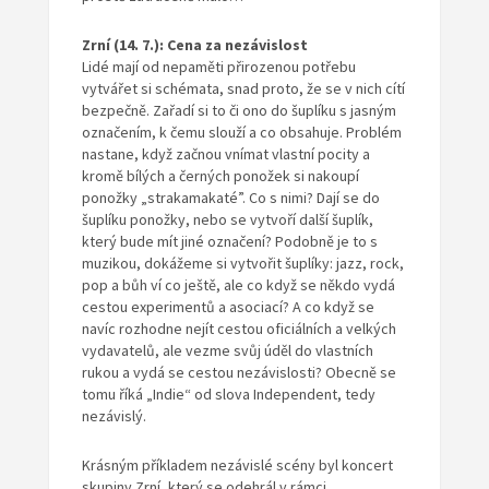
Zrní (14. 7.): Cena za nezávislost
Lidé mají od nepaměti přirozenou potřebu
vytvářet si schémata, snad proto, že se v nich cítí
bezpečně. Zařadí si to či ono do šuplíku s jasným
označením, k čemu slouží a co obsahuje. Problém
nastane, když začnou vnímat vlastní pocity a
kromě bílých a černých ponožek si nakoupí
ponožky „strakamakaté”. Co s nimi? Dají se do
šuplíku ponožky, nebo se vytvoří další šuplík,
který bude mít jiné označení? Podobně je to s
muzikou, dokážeme si vytvořit šuplíky: jazz, rock,
pop a bůh ví co ještě, ale co když se někdo vydá
cestou experimentů a asociací? A co když se
navíc rozhodne nejít cestou oficiálních a velkých
vydavatelů, ale vezme svůj úděl do vlastních
rukou a vydá se cestou nezávislosti? Obecně se
tomu říká „Indie“ od slova Independent, tedy
nezávislý.
Krásným příkladem nezávislé scény byl koncert
skupiny Zrní, který se odehrál v rámci