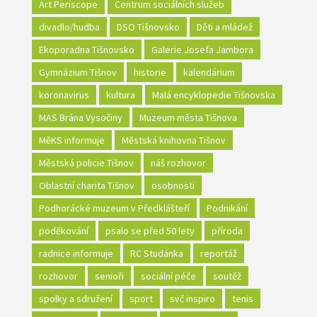
Art Periscope
Centrum sociálních služeb
divadlo/hudba
DSO Tišnovsko
Děti a mládež
Ekoporadna Tišnovsko
Galerie Josefa Jambora
Gymnázium Tišnov
historie
kalendárium
koronavirus
kultura
Malá encyklopedie Tišnovska
MAS Brána Vysočiny
Muzeum města Tišnova
MěKS informuje
Městská knihovna Tišnov
Městská policie Tišnov
náš rozhovor
Oblastní charita Tišnov
osobnosti
Podhorácké muzeum v Předklášteří
Podnikání
poděkování
psalo se před 50 lety
příroda
radnice informuje
RC Studánka
reportáž
rozhovor
senioři
sociální péče
soutěž
spolky a sdružení
sport
svč inspiro
tenis