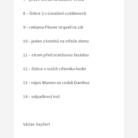
8 – číslice 2 v označení vzdálenosti
9 – reklama Pilsner Urquell na zdi
10 – jeden z komínů na střeše domu
11 – strom před oranžovou fasádou
12 – číslice v rozích ciferníku hodin
13 – nápis Blumen na ceduli Dianthus
14 – odpadkový koš
Václav Seyfert