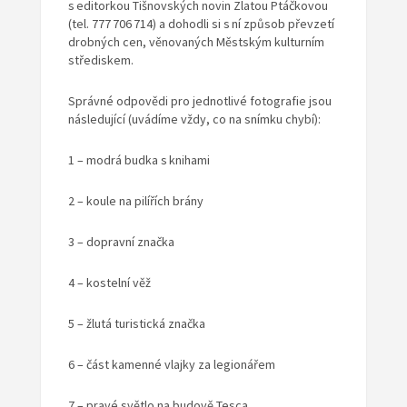
s editorkou Tišnovských novin Zlatou Ptáčkovou
(tel. 777 706 714) a dohodli si s ní způsob převzetí
drobných cen, věnovaných Městským kulturním
střediskem.
Správné
odpovědi
pro jednotlivé fotografie jsou
následující (uvádíme vždy, co na snímku chybí):
1 – modrá budka s knihami
2 – koule na pilířích brány
3 – dopravní značka
4 – kostelní věž
5 – žlutá turistická značka
6 – část kamenné vlajky za legionářem
7 – pravé světlo na budově Tesca