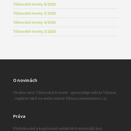
Tišnovské noviny 6/2026
Tišnovské noviny 5/2026
Tišnovské noviny 4/2026
Tišnovské noviny 3/2026
O novinách
On-line verzi Tišnovských novin - zpravodaje města Tišnova
- najdete také na webu města Tišnova (www.tisnov.cz).
Práva
Přetiskování a kopírování redakčních materiálů bez