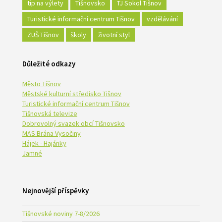
tip na výlety
Tišnovsko
TJ Sokol Tišnov
Turistické informační centrum Tišnov
vzdělávání
ZUŠ Tišnov
školy
životní styl
Důležité odkazy
Město Tišnov
Městské kulturní středisko Tišnov
Turistické informační centrum Tišnov
Tišnovská televize
Dobrovolný svazek obcí Tišnovsko
MAS Brána Vysočiny
Hájek - Hajánky
Jamné
Nejnovější příspěvky
Tišnovské noviny 7-8/2026