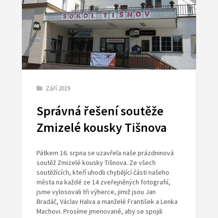
Září 2019
Správná řešení soutěže
Zmizelé kousky Tišnova
Pátkem 16. srpna se uzavřela naše prázdninová
soutěž Zmizelé kousky Tišnova. Ze všech
soutěžících, kteří uhodli chybějící části našeho
města na každé ze 14 zveřejněných fotografií,
jsme vylosovali tři výherce,
jimiž jsou
Jan
Bradáč
,
Václav Halva
a manželé
František a Lenka
Machovi.
Prosíme jmenované, aby se spojili