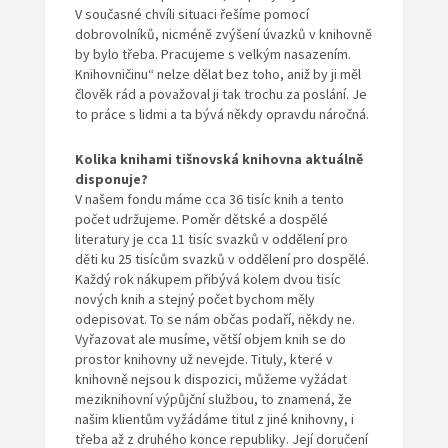
V současné chvíli situaci řešíme pomocí
dobrovolníků, nicméně zvýšení úvazků v knihovně
by bylo třeba. Pracujeme s velkým nasazením.
Knihovničinu“ nelze dělat bez toho, aniž by ji měl
člověk rád a považoval ji tak trochu za poslání. Je
to práce s lidmi a ta bývá někdy opravdu náročná.
Kolika knihami tišnovská knihovna aktuálně
disponuje?
V našem fondu máme cca 36 tisíc knih a tento
počet udržujeme. Poměr dětské a dospělé
literatury je cca 11 tisíc svazků v oddělení pro
děti ku 25 tisícům svazků v oddělení pro dospělé.
Každý rok nákupem přibývá kolem dvou tisíc
nových knih a stejný počet bychom měly
odepisovat. To se nám občas podaří, někdy ne.
Vyřazovat ale musíme, větší objem knih se do
prostor knihovny už nevejde. Tituly, které v
knihovně nejsou k dispozici, můžeme vyžádat
meziknihovní výpůjční službou, to znamená, že
našim klientům vyžádáme titul z jiné knihovny, i
třeba až z druhého konce republiky. Její doručení