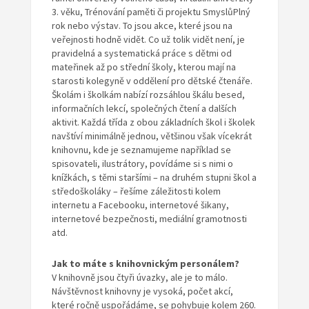
3. věku, Trénování paměti či projektu SmyslůPlný
rok nebo výstav. To jsou akce, které jsou na
veřejnosti hodně vidět. Co už tolik vidět není, je
pravidelná a systematická práce s dětmi od
mateřinek až po střední školy, kterou mají na
starosti kolegyně v oddělení pro dětské čtenáře.
Školám i školkám nabízí rozsáhlou škálu besed,
informačních lekcí, společných čtení a dalších
aktivit. Každá třída z obou základních škol i školek
navštíví minimálně jednou, většinou však vícekrát
knihovnu, kde je seznamujeme například se
spisovateli, ilustrátory, povídáme si s nimi o
knížkách, s těmi staršími – na druhém stupni škol a
středoškoláky – řešíme záležitosti kolem
internetu a Facebooku, internetové šikany,
internetové bezpečnosti, mediální gramotnosti
atd.
Jak to máte s knihovnickým personálem?
V knihovně jsou čtyři úvazky, ale je to málo.
Návštěvnost knihovny je vysoká, počet akcí,
které ročně uspořádáme, se pohybuje kolem 260.