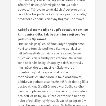
patří mezi ty, které mají opravdu hodně čtenářů.
Téměř tři tisíce, přičemž při počtu 9,3 tisíce
obyvatel Tišnova je to nějakých třicet procent. V
republice tak patříme ke špičce v počtu čtenářů,“
prozradila vedoucí knihovny Dagmar Kopřivová.
Každý asi máme nějakou představu o tom, co
knihovnice dělá. Jak byste nám svoji profesi
přiblížila Vy sama?
Lidé se nás ptají, co děláme, když nepůjčujeme.
Není to o tom, že sedíme a čteme si, jak si to
někteří myslí. Gros naší práce je samozřejmě
půjčování knih a služby pro čtenáře. Ale kromě
toho se k nám knihy, časopisy a další materiály
musí nějak dostat, musí je někdo vybrat,
objednat, vybalit a zpracovat podle
mezinárodních standardů. A také orazítkovat,
oštítkovat a obalit a samozřejmě řadit do regálů a
udržovat. K naší další činnosti v průběhu celého
roku patří plánování a příprava akcí pro dospělé a
pro děti. Ať už to jsou různé cestopisné besedy
nebo přednášky, cykly vzdělávacích programů v
rámci Univerzity volného času, Virtuální univerzity