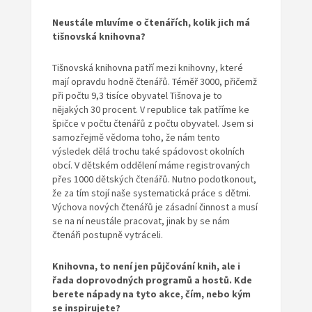
Neustále mluvíme o čtenářích, kolik jich má
tišnovská knihovna?
Tišnovská knihovna patří mezi knihovny, které
mají opravdu hodně čtenářů. Téměř 3000, přičemž
při počtu 9,3 tisíce obyvatel Tišnova je to
nějakých 30 procent. V republice tak patříme ke
špičce v počtu čtenářů z počtu obyvatel. Jsem si
samozřejmě vědoma toho, že nám tento
výsledek dělá trochu také spádovost okolních
obcí. V dětském oddělení máme registrovaných
přes 1000 dětských čtenářů. Nutno podotkonout,
že za tím stojí naše systematická práce s dětmi.
Výchova nových čtenářů je zásadní činnost a musí
se na ní neustále pracovat, jinak by se nám
čtenáři postupně vytráceli.
Knihovna, to není jen půjčování knih, ale i
řada doprovodných programů a hostů. Kde
berete nápady na tyto akce, čím, nebo kým
se inspirujete?