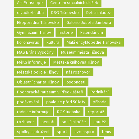
Art Periscope
Centrum sociálních služeb
divadlo/hudba
DSO Tišnovsko
Děti a mládež
Ekoporadna Tišnovsko
Galerie Josefa Jambora
Gymnázium Tišnov
historie
kalendárium
koronavirus
kultura
Malá encyklopedie Tišnovska
MAS Brána Vysočiny
Muzeum města Tišnova
MěKS informuje
Městská knihovna Tišnov
Městská policie Tišnov
náš rozhovor
Oblastní charita Tišnov
osobnosti
Podhorácké muzeum v Předklášteří
Podnikání
poděkování
psalo se před 50 lety
příroda
radnice informuje
RC Studánka
reportáž
rozhovor
senioři
sociální péče
soutěž
spolky a sdružení
sport
svč inspiro
tenis