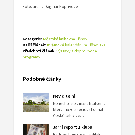
Foto: archiv Dagmar Kopřivové
Kategorie:
Městská knihovna Tišnov
Další článek:
Květnové kalendárium Tišnovska
Předchozí článek:
Výstavy a doprovodné
programy
Podobné články
Neviditelní
Nenechte se zmást titulkem,
který může asociovat seriál
České televize…
Jarní report z klubu
Rádi bychom s vámi sdíleli