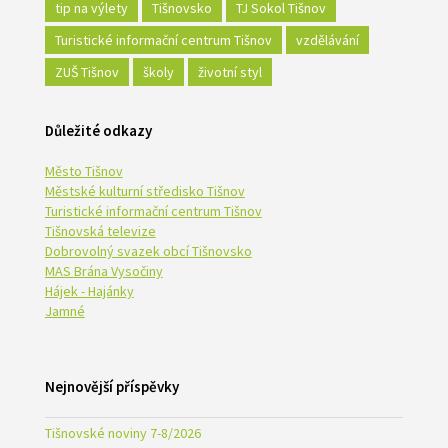
tip na výlety
Tišnovsko
TJ Sokol Tišnov
Turistické informační centrum Tišnov
vzdělávání
ZUŠ Tišnov
školy
životní styl
Důležité odkazy
Město Tišnov
Městské kulturní středisko Tišnov
Turistické informační centrum Tišnov
Tišnovská televize
Dobrovolný svazek obcí Tišnovsko
MAS Brána Vysočiny
Hájek - Hajánky
Jamné
Nejnovější příspěvky
Tišnovské noviny 7-8/2026