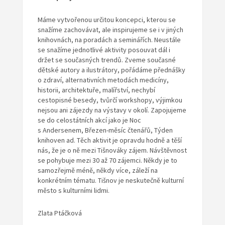
Máme vytvořenou určitou koncepci, kterou se
snažíme zachovávat, ale inspirujeme se i v jiných
knihovnách, na poradách a seminářích. Neustále
se snažíme jednotlivé aktivity posouvat dál i
držet se současných trendů. Zveme současné
dětské autory a ilustrátory, pořádáme přednášky
o zdraví, alternativních metodách medicíny,
historii, architektuře, malířství, nechybí
cestopisné besedy, tvůrčí workshopy, výjimkou
nejsou ani zájezdy na výstavy v okolí. Zapojujeme
se do celostátních akcí jako je Noc
s Andersenem, Březen-měsíc čtenářů, Týden
knihoven ad. Těch aktivit je opravdu hodně a těší
nás, že je o ně mezi Tišnováky zájem. Návštěvnost
se pohybuje mezi 30 až 70 zájemci. Někdy je to
samozřejmě méně, někdy více, záleží na
konkrétním tématu. Tišnov je neskutečně kulturní
město s kulturními lidmi.
Zlata Ptáčková