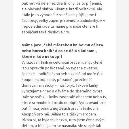
pak netrvá déle než dva tři dny. Je to příjemná,
ale placená služba. Klient si hradí poštovné. Ale
stále je to výhodné. Kromě knih půjčujeme i
časopisy, velký zájem je rovněž o audioknihy. A v
neposlední řadě tu máme pro naše čtenáře k
zapůjčení také deskové hry.
Máme jaro, čeká městskou knihovnu očista
nebo burza
knih? A co se dělá s knihami,
které nikdo nekoupí?
Vyřazování knih je celoroční práce. Knihy, které
jsou opravdu poškozené, vysypané z vazby,
špinavé – polité kávou nebo zvlhlé od moře či z
koupelen, popsané, případně „přečtené“
domácími mazlíčky – musí pryč. Takové knihy
vyřazujeme hned a dáváme do sběrného dvora.
Dále se vyřazují knihy zastaralé obsahem nebo ty,
které si mnoho let nikdo nepůjčil. Vyřazování knih
patří mezi jednu z nejtěžších prací v knihovně.
Alespoň pro mě. Dělám to s těžkým srdcem.
Říkám si, ta byla tak hezká, tuto jsem četla svým
dětem, u téhle jsem se nasmála. Ale stejně tak