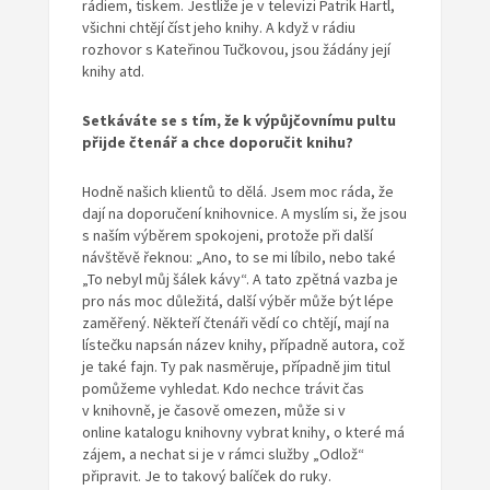
rádiem, tiskem. Jestliže je v televizi Patrik Hartl,
všichni chtějí číst jeho knihy. A když v rádiu
rozhovor s Kateřinou Tučkovou, jsou žádány její
knihy atd.
Setkáváte se s tím, že k výpůjčovnímu pultu
přijde čtenář a chce doporučit knihu?
Hodně našich klientů to dělá. Jsem moc ráda, že
dají na doporučení knihovnice. A myslím si, že jsou
s naším výběrem spokojeni, protože při další
návštěvě řeknou: „Ano, to se mi líbilo, nebo také
„To nebyl můj šálek kávy“. A tato zpětná vazba je
pro nás moc důležitá, další výběr může být lépe
zaměřený. Někteří čtenáři vědí co chtějí, mají na
lístečku napsán název knihy, případně autora, což
je také fajn. Ty pak nasměruje, případně jim titul
pomůžeme vyhledat. Kdo nechce trávit čas
v knihovně, je časově omezen, může si v
online katalogu knihovny vybrat knihy, o které má
zájem, a nechat si je v rámci služby „Odlož“
připravit. Je to takový balíček do ruky.