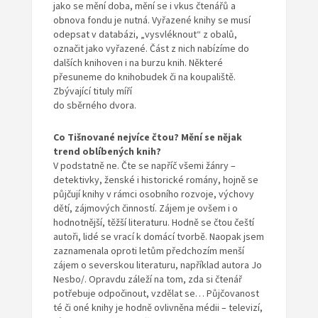
jako se mění doba, mění se i vkus čtenářů a
obnova fondu je nutná. Vyřazené knihy se musí
odepsat v databázi, „vysvléknout“ z obalů,
označit jako vyřazené. Část z nich nabízíme do
dalších knihoven i na burzu knih. Některé
přesuneme do knihobudek či na koupaliště.
Zbývající tituly míří
do sběrného dvora.
Co Tišnované nejvíce čtou? Mění se nějak
trend oblíbených knih?
V podstatně ne. Čte se napříč všemi žánry –
detektivky, ženské i historické romány, hojně se
půjčují knihy v rámci osobního rozvoje, výchovy
dětí, zájmových činností. Zájem je ovšem i o
hodnotnější, těžší literaturu. Hodně se čtou čeští
autoři, lidé se vrací k domácí tvorbě. Naopak jsem
zaznamenala oproti letům předchozím menší
zájem o severskou literaturu, například autora Jo
Nesbo/. Opravdu záleží na tom, zda si čtenář
potřebuje odpočinout, vzdělat se… Půjčovanost
té či oné knihy je hodně ovlivněna médii – televizí,