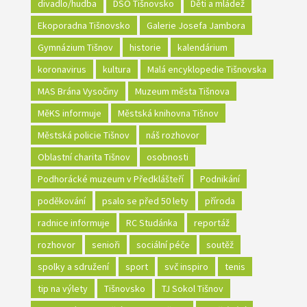
divadlo/hudba
DSO Tišnovsko
Děti a mládež
Ekoporadna Tišnovsko
Galerie Josefa Jambora
Gymnázium Tišnov
historie
kalendárium
koronavirus
kultura
Malá encyklopedie Tišnovska
MAS Brána Vysočiny
Muzeum města Tišnova
MěKS informuje
Městská knihovna Tišnov
Městská policie Tišnov
náš rozhovor
Oblastní charita Tišnov
osobnosti
Podhorácké muzeum v Předklášteří
Podnikání
poděkování
psalo se před 50 lety
příroda
radnice informuje
RC Studánka
reportáž
rozhovor
senioři
sociální péče
soutěž
spolky a sdružení
sport
svč inspiro
tenis
tip na výlety
Tišnovsko
TJ Sokol Tišnov