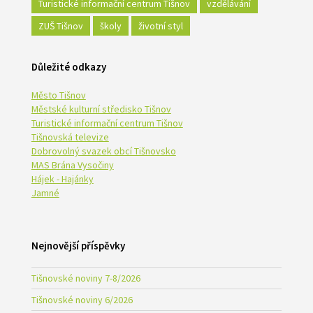
Turistické informační centrum Tišnov
vzdělávání
ZUŠ Tišnov
školy
životní styl
Důležité odkazy
Město Tišnov
Městské kulturní středisko Tišnov
Turistické informační centrum Tišnov
Tišnovská televize
Dobrovolný svazek obcí Tišnovsko
MAS Brána Vysočiny
Hájek - Hajánky
Jamné
Nejnovější příspěvky
Tišnovské noviny 7-8/2026
Tišnovské noviny 6/2026