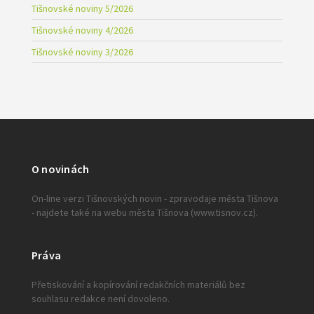
Tišnovské noviny 5/2026
Tišnovské noviny 4/2026
Tišnovské noviny 3/2026
O novinách
On-line verzi Tišnovských novin - zpravodaje města Tišnova
- najdete také na webu města Tišnova (www.tisnov.cz).
Práva
Přetiskování a kopírování redakčních materiálů bez
souhlasu redakce není dovoleno.