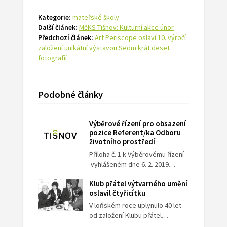
Kategorie:
mateřské školy
Další článek:
MěKS Tišnov: Kulturní akce únor
Předchozí článek:
Art Periscope oslaví 10. výročí
založení unikátní výstavou Sedm krát deset
fotografií
Podobné články
Výběrové řízení pro obsazení
pozice Referent/ka Odboru
životního prostředí
Příloha č. 1 k Výběrovému řízení
vyhlášeném dne 6. 2. 2019…
Klub přátel výtvarného umění
oslavil čtyřicítku
V loňském roce uplynulo 40 let
od založení Klubu přátel…