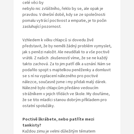
celé věci by
nebylo nic zvláštního, řeklo by se, ale opak je
pravdou. V dnešní době, kdy se ze společnosti
pomalu vytrácí poctivost a empatie, je to počin
zasluhující pozornost.
Vzhledem k věku chlapců si dovedu živě
představit, že by neměli žádný problém vymyslet,
jak s penězi naložit. Ale neudělali to a vše poctivě
vrátili. Z našich zkušeností víme, že se ne každý
takto zachová. Za to jim patří dík a uznání. Nám se
podařilo spojit s majitelkou peněženky a domluvit
se s ní na vyplacení nálezného pro poctivé
nálezce, současně jsme i my přidali malý dárek.
Nálezné bylo chlapcům předáno vedoucím
strážníkem v jejich třídách ve škole. My doufáme,
že se tito mladíci stanou dobrým příkladem pro
ostatní spolužáky.
Poctivě škrábete, nebo patříte mezi
tankisty?
Každou zimu je velmi důležitým tématem