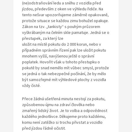
(ne)odstraňování ledu a sněhu z vozidla před
jízdou, především z oken ve výhledu řidiče. Na
tento nešvar upozorňujeme záměrně opakovaně,
protože situace se každou zimu bohužel opakuje.
Zákon na tzv. „tankisty“ s pouhým průzorem
vyškrábaným na čelním skle pamatuje. Jedná se o
přestupek, za který lze
uložit na místě pokutu do 2 000 korun, nebo v
případném správním řízení pak lze uložit pokutu
mnohem vyšší, navýšenou ještě o správní
poplatek. Hovořit však u tohoto přestupku o
pokutě by snad nemělo mít vůbec smysl, protože
se jedná o tak nebezpečné počínání, že by mělo
být samozřejmé mít výhledové plochy z vozidla
vždy čisté.
Přece žádná ušetřená minuta nestojí za pokutu,
způsobenou újmu na zdraví člověka nebo
zmařený lidský život. Je to volba a odpovědnost
každého jednotlivce. Děkujeme proto každému,
komu není zatěžko si trochu přivstat a vozidlo
před jízdou řádně očistit.