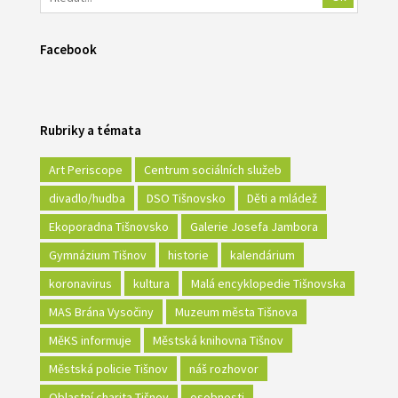
Facebook
Rubriky a témata
Art Periscope
Centrum sociálních služeb
divadlo/hudba
DSO Tišnovsko
Děti a mládež
Ekoporadna Tišnovsko
Galerie Josefa Jambora
Gymnázium Tišnov
historie
kalendárium
koronavirus
kultura
Malá encyklopedie Tišnovska
MAS Brána Vysočiny
Muzeum města Tišnova
MěKS informuje
Městská knihovna Tišnov
Městská policie Tišnov
náš rozhovor
Oblastní charita Tišnov
osobnosti