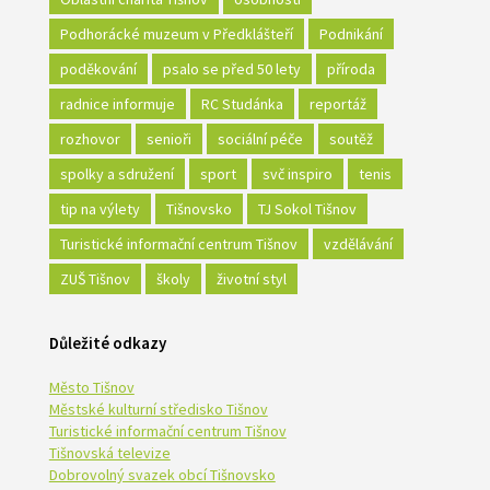
Podhorácké muzeum v Předklášteří
Podnikání
poděkování
psalo se před 50 lety
příroda
radnice informuje
RC Studánka
reportáž
rozhovor
senioři
sociální péče
soutěž
spolky a sdružení
sport
svč inspiro
tenis
tip na výlety
Tišnovsko
TJ Sokol Tišnov
Turistické informační centrum Tišnov
vzdělávání
ZUŠ Tišnov
školy
životní styl
Důležité odkazy
Město Tišnov
Městské kulturní středisko Tišnov
Turistické informační centrum Tišnov
Tišnovská televize
Dobrovolný svazek obcí Tišnovsko