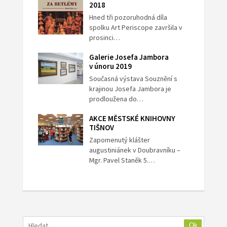
2018
Hned tři pozoruhodná díla
spolku Art Periscope završila v
prosinci…
Galerie Josefa Jambora
v únoru 2019
Současná výstava Souznění s
krajinou Josefa Jambora je
prodloužena do…
AKCE MĚSTSKÉ KNIHOVNY
TIŠNOV
Zapomenutý klášter
augustiniánek v Doubravníku –
Mgr. Pavel Staněk 5.…
Ok