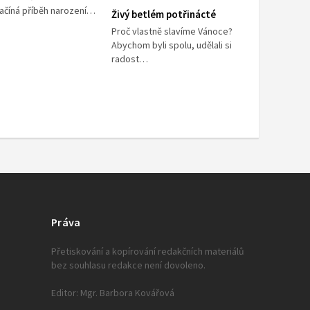
začíná příběh narození…
Živý betlém potřinácté
Proč vlastně slavíme Vánoce?
Abychom byli spolu, udělali si
radost…
Práva
Přetiskování a kopírování redakčních materiálů
bez souhlasu redakce není dovoleno.
Editor: Mgr. Barbora Kovářová