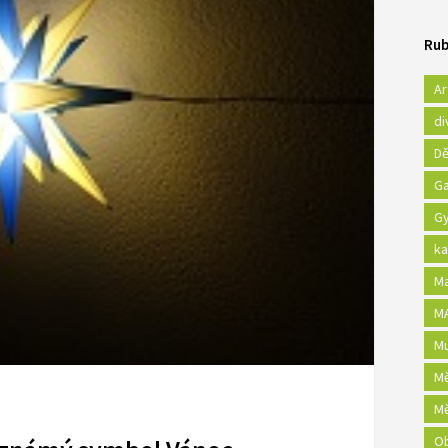
Rub
Ar
di
Dě
Ga
Gy
ka
Ma
MA
Mu
Mě
Mě
Ob