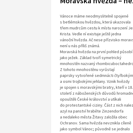
Moravská hvězda – n
Vánoce máme neodmyslitelně spojené
s betlémskou hvězdou, která ukazovala
třem mudrcům cestu k místu narození Je
Krista. Vedle ní existuje ještě jedna
vánoční hvězda. Ač nese přízvisko morav
není u nás příliš známá.
Moravská hvězda na první pohled působí
jako ježek. Základ tvoří symetrický
mnohostěn nazvaný rhombicuboctahedro
Z tohoto mnohostěnu vyrůstají
paprsky vytvořené sedmnácti čtyřbokým
a osmi trojbokými jehlany. Vznik hvězdy
je spojen s moravskými bratry, kteří v 18.
století z náboženských důvodů hromadn
opouštěli České království a utíkali
do protestantské ciziny. Část z nich nale
azyl na panství hraběte Zinzendorfa
a nedaleko města Žitavy založila obec
Ochranov. Sama hvězda nevznikla cíleně
jako symbol Vánoc; původně se jednalo