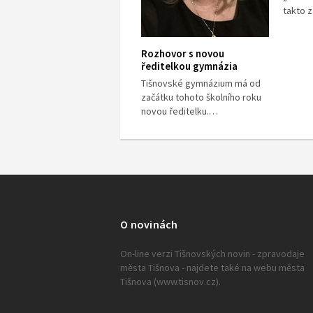
takto 
Rozhovor s novou
ředitelkou gymnázia
Tišnovské gymnázium má od
začátku tohoto školního roku
novou ředitelku.…
O novinách
On-line verzi Tišnovských novin - zpravodaje
města Tišnova - najdete také na webu města
Tišnova (www.tisnov.cz).