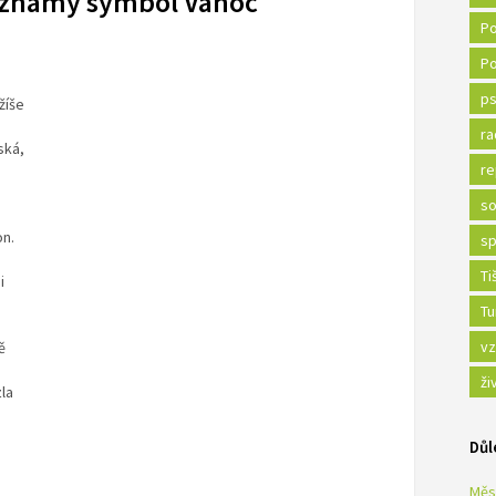
eznámý symbol Vánoc
Po
Po
ps
žíše
ra
ská,
re
so
n.
sp
Ti
i
Tu
vz
ě
ži
zla
Důl
Měs