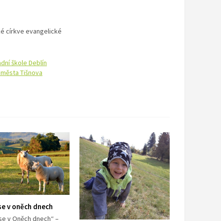
ké církve evangelické
dní škole Deblín
 města Tišnova
se v oněch dnech
 se v Oněch dnech“ –