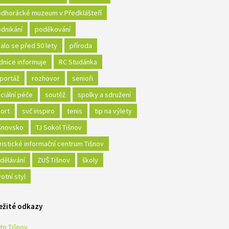
dhorácké muzeum v Předklášteří
dnikání
poděkování
alo se před 50 lety
příroda
dnice informuje
RC Studánka
portáž
rozhovor
senioři
ciální péče
soutěž
spolky a sdružení
ort
svč inspiro
tenis
tip na výlety
šnovsko
TJ Sokol Tišnov
ristické informační centrum Tišnov
dělávání
ZUŠ Tišnov
školy
votní styl
ežité odkazy
to Tišnov