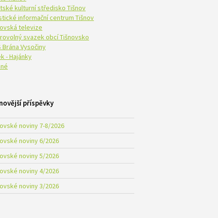
tské kulturní středisko Tišnov
istické informační centrum Tišnov
novská televize
rovolný svazek obcí Tišnovsko
 Brána Vysočiny
k - Hajánky
né
novější příspěvky
novské noviny 7-8/2026
novské noviny 6/2026
novské noviny 5/2026
novské noviny 4/2026
novské noviny 3/2026