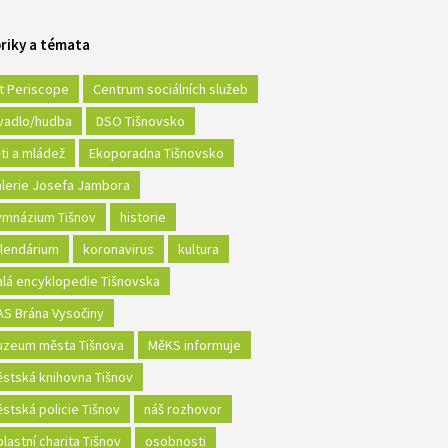
riky a témata
t Periscope
Centrum sociálních služeb
vadlo/hudba
DSO Tišnovsko
ti a mládež
Ekoporadna Tišnovsko
lerie Josefa Jambora
mnázium Tišnov
historie
lendárium
koronavirus
kultura
lá encyklopedie Tišnovska
S Brána Vysočiny
zeum města Tišnova
MěKS informuje
stská knihovna Tišnov
stská policie Tišnov
náš rozhovor
lastní charita Tišnov
osobnosti