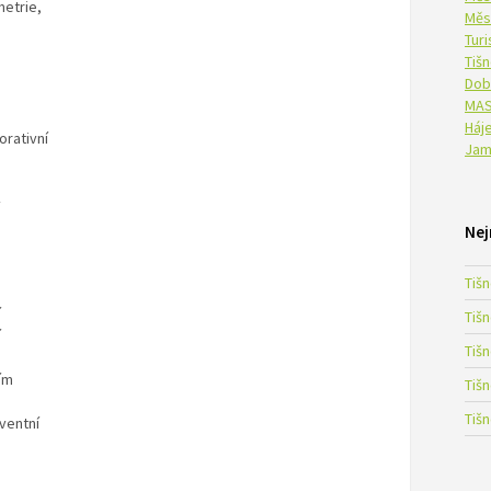
etrie,
Měs
Tur
Tiš
Dob
MAS
Háje
orativní
Jam
ý
Nej
a
Tiš
í
Tiš
í
Tiš
ím
Tiš
Tiš
ventní