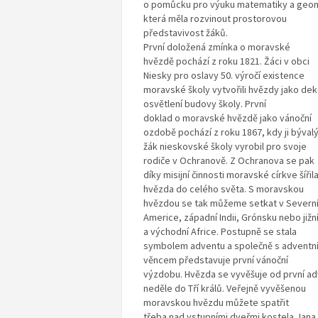
o pomůcku pro výuku matematiky a geom
která měla rozvinout prostorovou
představivost žáků.
První doložená zmínka o moravské
hvězdě pochází z roku 1821. Žáci v obci
Niesky pro oslavy 50. výročí existence
moravské školy vytvořili hvězdy jako dek
osvětlení budovy školy. První
doklad o moravské hvězdě jako vánoční
ozdobě pochází z roku 1867, kdy ji býval
žák nieskovské školy vyrobil pro svoje
rodiče v Ochranově. Z Ochranova se pak
díky misijní činnosti moravské církve šířil
hvězda do celého světa. S moravskou
hvězdou se tak můžeme setkat v Severn
Americe, západní Indii, Grónsku nebo jižn
a východní Africe. Postupně se stala
symbolem adventu a společně s adventn
věncem představuje první vánoční
výzdobu. Hvězda se vyvěšuje od první ad
neděle do Tří králů. Veřejně vyvěšenou
moravskou hvězdu můžete spatřit
třeba nad vstupními dveřmi kostela Jana