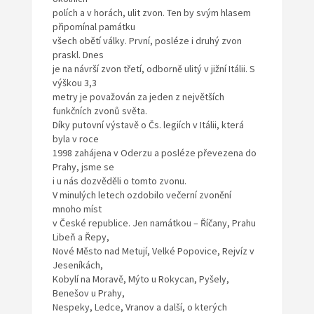
polích a v horách, ulit zvon. Ten by svým hlasem
připomínal památku
všech obětí války. První, posléze i druhý zvon
praskl. Dnes
je na návrší zvon třetí, odborně ulitý v jižní Itálii. S
výškou 3,3
metry je považován za jeden z největších
funkčních zvonů světa.
Díky putovní výstavě o Čs. legiích v Itálii, která
byla v roce
1998 zahájena v Oderzu a posléze převezena do
Prahy, jsme se
i u nás dozvěděli o tomto zvonu.
V minulých letech ozdobilo večerní zvonění
mnoho míst
v České republice. Jen namátkou – Říčany, Prahu
Libeň a Řepy,
Nové Město nad Metují, Velké Popovice, Rejvíz v
Jeseníkách,
Kobylí na Moravě, Mýto u Rokycan, Pyšely,
Benešov u Prahy,
Nespeky, Ledce, Vranov a další, o kterých