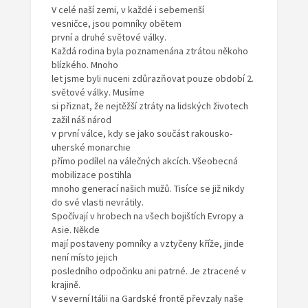
V celé naší zemi, v každé i sebemenší
vesničce, jsou pomníky obětem
první a druhé světové války.
Každá rodina byla poznamenána ztrátou někoho
blízkého. Mnoho
let jsme byli nuceni zdůrazňovat pouze období 2.
světové války. Musíme
si přiznat, že nejtěžší ztráty na lidských životech
zažil náš národ
v první válce, kdy se jako součást rakousko-
uherské monarchie
přímo podílel na válečných akcích. Všeobecná
mobilizace postihla
mnoho generací našich mužů. Tisíce se již nikdy
do své vlasti nevrátily.
Spočívají v hrobech na všech bojištích Evropy a
Asie. Někde
mají postaveny pomníky a vztyčeny kříže, jinde
není místo jejich
posledního odpočinku ani patrné. Je ztracené v
krajině.
V severní Itálii na Gardské frontě převzaly naše