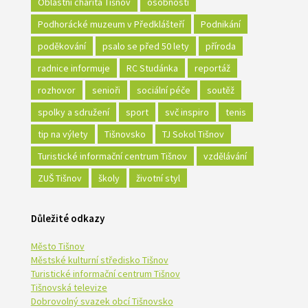
Oblastní charita Tišnov
osobnosti
Podhorácké muzeum v Předklášteří
Podnikání
poděkování
psalo se před 50 lety
příroda
radnice informuje
RC Studánka
reportáž
rozhovor
senioři
sociální péče
soutěž
spolky a sdružení
sport
svč inspiro
tenis
tip na výlety
Tišnovsko
TJ Sokol Tišnov
Turistické informační centrum Tišnov
vzdělávání
ZUŠ Tišnov
školy
životní styl
Důležité odkazy
Město Tišnov
Městské kulturní středisko Tišnov
Turistické informační centrum Tišnov
Tišnovská televize
Dobrovolný svazek obcí Tišnovsko