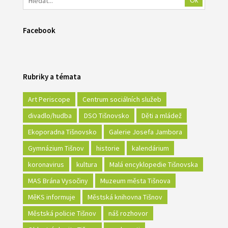
Ok
Facebook
Rubriky a témata
Art Periscope
Centrum sociálních služeb
divadlo/hudba
DSO Tišnovsko
Děti a mládež
Ekoporadna Tišnovsko
Galerie Josefa Jambora
Gymnázium Tišnov
historie
kalendárium
koronavirus
kultura
Malá encyklopedie Tišnovska
MAS Brána Vysočiny
Muzeum města Tišnova
MěKS informuje
Městská knihovna Tišnov
Městská policie Tišnov
náš rozhovor