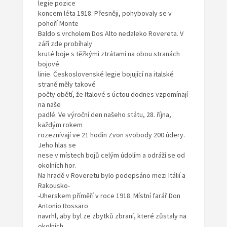
legie pozice
koncem léta 1918. Přesněji, pohybovaly se v
pohoří Monte
Baldo s vrcholem Dos Alto nedaleko Rovereta. V
září zde probíhaly
kruté boje s těžkými ztrátami na obou stranách
bojové
linie. Československé legie bojující na italské
straně měly takové
počty obětí, že Italové s úctou dodnes vzpomínají
na naše
padlé. Ve výroční den našeho státu, 28. října,
každým rokem
rozeznívají ve 21 hodin Zvon svobody 200 údery.
Jeho hlas se
nese v místech bojů celým údolím a odráží se od
okolních hor.
Na hradě v Roveretu bylo podepsáno mezi Itálií a
Rakousko-
-Uherskem příměří v roce 1918. Místní farář Don
Antonio Rossaro
navrhl, aby byl ze zbytků zbraní, které zůstaly na
okolních