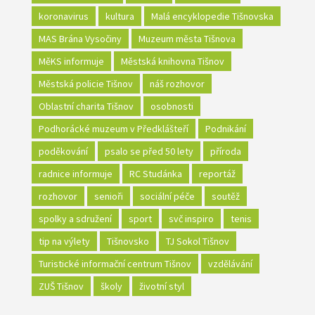
koronavirus
kultura
Malá encyklopedie Tišnovska
MAS Brána Vysočiny
Muzeum města Tišnova
MěKS informuje
Městská knihovna Tišnov
Městská policie Tišnov
náš rozhovor
Oblastní charita Tišnov
osobnosti
Podhorácké muzeum v Předklášteří
Podnikání
poděkování
psalo se před 50 lety
příroda
radnice informuje
RC Studánka
reportáž
rozhovor
senioři
sociální péče
soutěž
spolky a sdružení
sport
svč inspiro
tenis
tip na výlety
Tišnovsko
TJ Sokol Tišnov
Turistické informační centrum Tišnov
vzdělávání
ZUŠ Tišnov
školy
životní styl