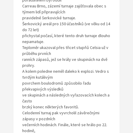
pořadatelem byl oddíl
Carreau Brno, zázemí turnaje zajišťovala obec s
týmem lidí připravujících
pravidelné šerkovické turnaje.
Šerkovický areál pro 150 účastníků (ve věku od 14
do 72 let)
přichystal počasí, které tento druh turnaje dlouho
nepamatuje.
Teploměr ukazoval přes třicet stupňů Celsia už v
průběhu prvních
ranních zápasů, jež se hrály ve skupinách na dvě
prohry.
A kolem poledne neměl daleko k explozi. Vedro s
tvrdým kutálivým
povrchem boulodromů způsobilo řadu
překvapivých výsledků
ve skupinách a následných vyřazovacích kolech a
často
brzký konec některých favoritů.
Celodenní turnaj pak vyvrcholil závěrečnými
zápasy v pozdních
večerních hodinách. Finále, které se hrálo po 22.
hodině,