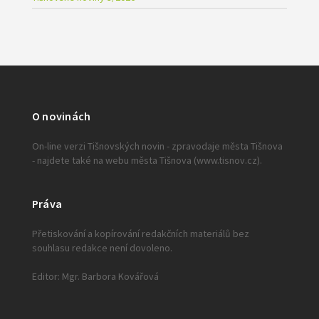
O novinách
On-line verzi Tišnovských novin - zpravodaje města Tišnova
- najdete také na webu města Tišnova (www.tisnov.cz).
Práva
Přetiskování a kopírování redakčních materiálů bez
souhlasu redakce není dovoleno.
Editor: Mgr. Barbora Kovářová