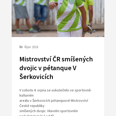
Říjen 2018
Mistrovství ČR smíšených
dvojic v pétanque V
Šerkovicích
V sobotu 4. srpna se uskutečnilo ve sportovně-
kulturním
areálu v Šerkovicích pétanquové Mistrovství
České republiky
smíšených dvojic. Hlavním sportovním