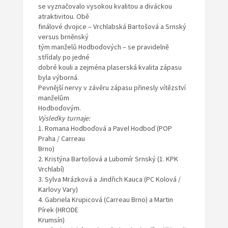
se vyznačovalo vysokou kvalitou a diváckou
atraktivitou. Obě
finálové dvojice – Vrchlabská Bartošová a Srnský
versus brněnský
tým manželů Hodboďových – se pravidelně
střídaly po jedné
dobré kouli a zejména plaserská kvalita zápasu
byla výborná.
Pevnější nervy v závěru zápasu přinesly vítězství
manželům
Hodboďovým.
Výsledky turnaje:
1. Romana Hodboďová a Pavel Hodboď (POP
Praha / Carreau
Brno)
2. Kristýna Bartošová a Lubomír Srnský (1. KPK
Vrchlabí)
3. Sylva Mrázková a Jindřich Kauca (PC Kolová /
Karlovy Vary)
4. Gabriela Krupicová (Carreau Brno) a Martin
Pírek (HRODE
Krumsín)