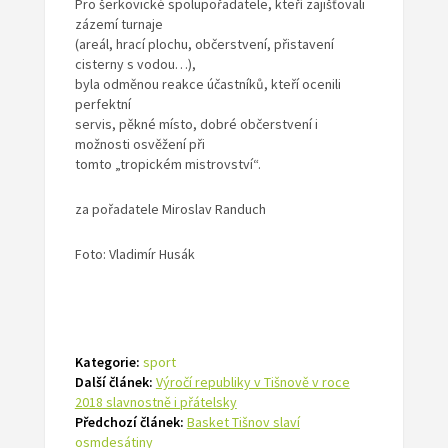
Pro šerkovické spolupořadatele, kteří zajišťovali
zázemí turnaje
(areál, hrací plochu, občerstvení, přistavení
cisterny s vodou…),
byla odměnou reakce účastníků, kteří ocenili
perfektní
servis, pěkné místo, dobré občerstvení i
možnosti osvěžení při
tomto „tropickém mistrovství“.
za pořadatele Miroslav Randuch
Foto: Vladimír Husák
Kategorie:
sport
Další článek:
Výročí republiky v Tišnově v roce
2018 slavnostně i přátelsky
Předchozí článek:
Basket Tišnov slaví
osmdesátiny