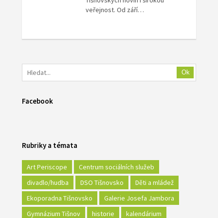
Tišnovských novin i širokou
veřejnost. Od září…
Ok
Facebook
Rubriky a témata
Art Periscope
Centrum sociálních služeb
divadlo/hudba
DSO Tišnovsko
Děti a mládež
Ekoporadna Tišnovsko
Galerie Josefa Jambora
Gymnázium Tišnov
historie
kalendárium