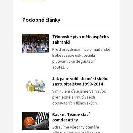
Podobné články
Tišnovské pivo mělo úspěch v
zahraničí
Před prázdninami se v maďarské
Békéscsábě uskutečnila
pivovarnická degustační
soutěž…
Jak jsme volili do městského
zastupitelstva 1990-2014
V minulém čísle jsme Vám slíbili
přehledné shrnutí všech
dosavadních tišnovských…
Basket Tišnov slaví
osmdesátiny
Zdravíme všechny čtenáře