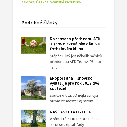
založení Československé republiky
Podobné články
Rozhovor s předsedou AFK
Tišnov o aktuálním dění ve
fotbalovém klubu
Štěpán Pilný jen několik měsíců
předsedou AFK Tišnov. Přesto
již…
Ekoporadna Tišnovsko
vyhlašuje pro rok 2018 dvě
soutěže!
soutěž o titul „O nejkrásnější
strom ve městě“ a) strom…
NAŠE ANKETA O ZELENI
V rámci tématu tohoto měsíce
jsme se zeptali řady