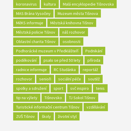
koronavirus
kultura
Malá encyklopedie Tišnovska
MAS Brána Vysočiny
Muzeum města Tišnova
MěKS informuje
Městská knihovna Tišnov
Městská policie Tišnov
náš rozhovor
Oblastní charita Tišnov
osobnosti
Podhorácké muzeum v Předklášteří
Podnikání
poděkování
psalo se před 50 lety
příroda
radnice informuje
RC Studánka
reportáž
rozhovor
senioři
sociální péče
soutěž
spolky a sdružení
sport
svč inspiro
tenis
tip na výlety
Tišnovsko
TJ Sokol Tišnov
Turistické informační centrum Tišnov
vzdělávání
ZUŠ Tišnov
školy
životní styl