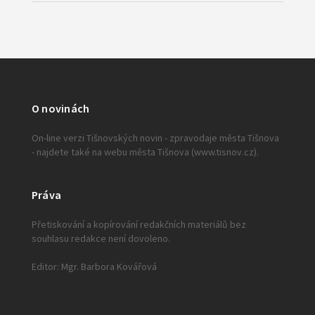
O novinách
On-line verzi Tišnovských novin - zpravodaje města Tišnova
- najdete také na webu města Tišnova (www.tisnov.cz).
Práva
Přetiskování a kopírování redakčních materiálů bez
souhlasu redakce není dovoleno.
Editor: Mgr. Barbora Kovářová