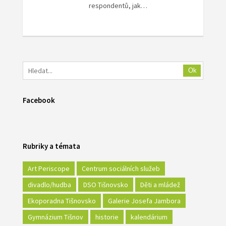
respondentů, jak…
Ok
Facebook
Rubriky a témata
Art Periscope
Centrum sociálních služeb
divadlo/hudba
DSO Tišnovsko
Děti a mládež
Ekoporadna Tišnovsko
Galerie Josefa Jambora
Gymnázium Tišnov
historie
kalendárium