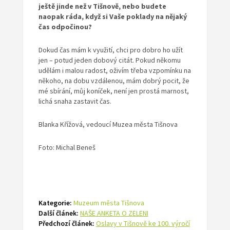
ještě jinde než v Tišnově, nebo budete
naopak ráda, když si Vaše poklady na nějaký
čas odpočinou?
Dokud čas mám k využití, chci pro dobro ho užít
jen – potud jeden dobový citát. Pokud někomu
udělám i malou radost, oživím třeba vzpomínku na
někoho, na dobu vzdálenou, mám dobrý pocit, že
mé sbírání, můj koníček, není jen prostá marnost,
lichá snaha zastavit čas.
Blanka Křížová, vedoucí Muzea města Tišnova
Foto: Michal Beneš
Kategorie:
Muzeum města Tišnova
Další článek:
NAŠE ANKETA O ZELENI
Předchozí článek:
Oslavy v Tišnově ke 100. výročí