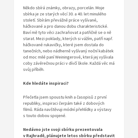
Někdo sbírá známky, obrazy, porcelán. Moje
sbírka je ze starých věcí 30. a 40. let minulého
století. Sbírám převážně práce vyšívané,
háčkované a pro danou dobu charakteristické.
Baví mě tyto věci zachraňovat a patřičně se o ně
starat. Mezi poklady, kterých si vážím, patří např.
háčkované rukavičky, které jsem dostala do
tanečních, nebo nádherně vyšívaný noční kabátek
od moc milé paní Weiningerové, která jej vyšívala
coby závěrečnou práci v dívčí škole. Každá věc má
svůj příběh.
Kde hledáte inspiraci?
Přečetla jsem spoustu knih a časopisů z první
republiky, inspiraci čerpám také z dobových
filmů. Ráda navštěvuji módní přehlídky a výstavy
s touto dobou spojené.
Nedávno jste svoji sbírku prezentovala
v Rajhradě, plánujete letos sbírku představit