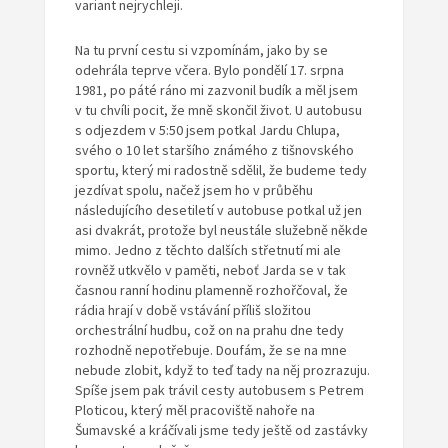
variant nejrychleji.
Na tu první cestu si vzpomínám, jako by se
odehrála teprve včera. Bylo pondělí 17. srpna
1981, po páté ráno mi zazvonil budík a měl jsem
v tu chvíli pocit, že mně skončil život. U autobusu
s odjezdem v 5:50 jsem potkal Jardu Chlupa,
svého o 10 let staršího známého z tišnovského
sportu, který mi radostně sdělil, že budeme tedy
jezdívat spolu, načež jsem ho v průběhu
následujícího desetiletí v autobuse potkal už jen
asi dvakrát, protože byl neustále služebně někde
mimo. Jedno z těchto dalších střetnutí mi ale
rovněž utkvělo v paměti, neboť Jarda se v tak
časnou ranní hodinu plamenně rozhořčoval, že
rádia hrají v době vstávání příliš složitou
orchestrální hudbu, což on na prahu dne tedy
rozhodně nepotřebuje. Doufám, že se na mne
nebude zlobit, když to teď tady na něj prozrazuju.
Spíše jsem pak trávil cesty autobusem s Petrem
Ploticou, který měl pracoviště nahoře na
Šumavské a kráčívali jsme tedy ještě od zastávky