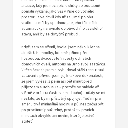
situace, kdy jedinec spící u uličky se postupně
pomalu vykláněl jako věž v Pise do volného
prostoru a ve chvíli kdy už zaujímal polohu
vratkou a měl by spadnout, se jeho tělo náhle
automaticky narovnalo do původního „svislého“
stavu, aniž by se dotyčný probudil.
Když jsem se oženil, bydlel jsem několik let na
sídlišti U Humpolky, kde měl přímo před
hospodou, dvacet vteřin cesty od našich
domovních dveří, autobus na Brno svoji zastávku.
V těch časech jsem si vybudoval stálý ranní rituál
vstávání a přivedl jsem jej k takové dokonalosti,
že jsem vylézal z peřin asi pět minut před
příjezdem autobusu a – protože se snídalo až
v Brně v práci (a často velmi dlouho) – nikdy se mi
nestalo, že by mi příslušný spoj ujel. Teď mi pro
změnu trvá minimálně hodinu a půl než začnu být
po procitnutí použitelný, protože v prvních
minutách obvykle ani nevím, které je právě
století.