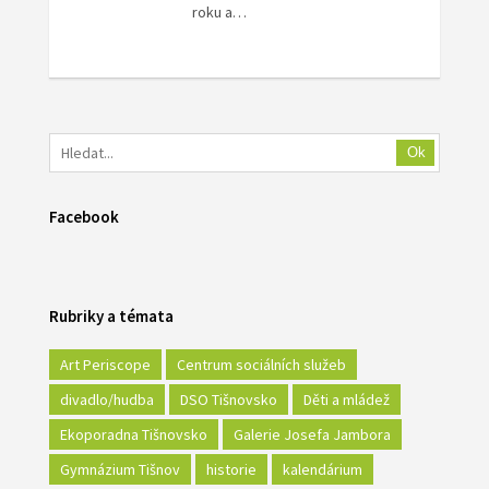
roku a…
Ok
Facebook
Rubriky a témata
Art Periscope
Centrum sociálních služeb
divadlo/hudba
DSO Tišnovsko
Děti a mládež
Ekoporadna Tišnovsko
Galerie Josefa Jambora
Gymnázium Tišnov
historie
kalendárium