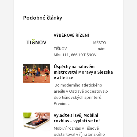
Podobné články
VÝBĚROVÉ ŘÍZENÍ
MĚSTO
TIŠNOV nám.
Míru 111, 666 19 TIŠNOV…
Úspěchy na halovém
mistrovství Moravy a Slezska
v atletice
Do moderního atletického
areálu v Ostravě odcestovalo
duo tišnovských sprinterů.
Prvním…
Vylaďte si svůj Mobilní
rozhlas – vyplatí se to!
Mobilní rozhlas v Tišnově
odstartoval v říjnu loňského