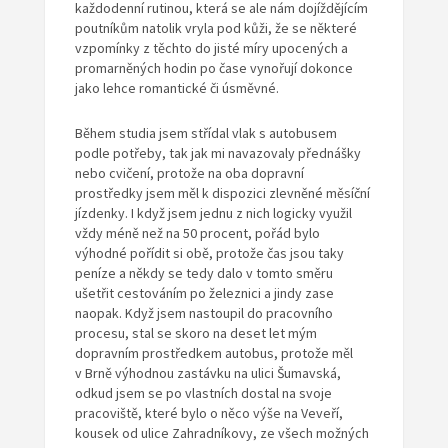
každodenní rutinou, která se ale nám dojíždějícím
poutníkům natolik vryla pod kůži, že se některé
vzpomínky z těchto do jisté míry upocených a
promarněných hodin po čase vynořují dokonce
jako lehce romantické či úsměvné.
Během studia jsem střídal vlak s autobusem
podle potřeby, tak jak mi navazovaly přednášky
nebo cvičení, protože na oba dopravní
prostředky jsem měl k dispozici zlevněné měsíční
jízdenky. I když jsem jednu z nich logicky využil
vždy méně než na 50 procent, pořád bylo
výhodné pořídit si obě, protože čas jsou taky
peníze a někdy se tedy dalo v tomto směru
ušetřit cestováním po železnici a jindy zase
naopak. Když jsem nastoupil do pracovního
procesu, stal se skoro na deset let mým
dopravním prostředkem autobus, protože měl
v Brně výhodnou zastávku na ulici Šumavská,
odkud jsem se po vlastních dostal na svoje
pracoviště, které bylo o něco výše na Veveří,
kousek od ulice Zahradníkovy, ze všech možných