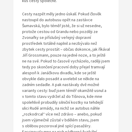
kus cesty společně.
Cesty nazpět měly jedno úskalí. Pokud člověk
nastoupil do autobusu opět na zastávce
Šumavská, bylo téměř jisté, že si už nesedne,
protože cestou od Grandu nebo později ze
Zvonařky se příslušný veřejný dopravní
prostředek totálně naplnil a nezbývalo než
zbytek cesty prostát – občas dokonce, jak říkával
Jiří Grossmann, pouze na jedné noze, a to ještě
ne na své. Pokud to časově vycházelo, raději jsem
tedy po skončení pracovní doby přejel tramvají
alespoň k Janáčkovu divadlu, kde se ještě
obvykle dalo posadit a uvelebil se někde na
zadním sedadle. A pak nastávaly dvě možné
varianty cesty: buď jsem téměř okamžitě usnul a
v tomto stavu vydržel až do Tišnova, kde mne
spolehlivě probudily silniční kostky na tehdejší
ulici Rudé armády, na nichž se autobus náhle
„rozkodrcal“ více než zdrávo – anebo, pokud
jsem výjimečně zůstal v bdělém stavu, jsem
s oblibou pozoroval jiné spící pasažéry.
Fascinovala mne na nich nádherná fyzikální