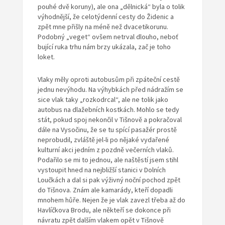
pouhé dvě koruny), ale ona „dělnická“ byla o tolik
výhodnější, že celotýdenní cesty do Židenic a
zpět mne přišly na méně než dvacetikorunu.
Podobný „veget“ ovšem netrval dlouho, neboť
bující ruka trhu nám brzy ukázala, zač je toho
loket.
Vlaky měly oproti autobusům při zpáteční cestě
jednu nevýhodu. Na výhybkách před nádražím se
sice vlak taky „rozkodrcal“, ale ne tolik jako
autobus na dlažebních kostkách. Mohlo se tedy
stát, pokud spoj nekončil v Tišnově a pokračoval
dále na Vysočinu, že se tu spící pasažér prostě
neprobudil, zvláště jel-li po nějaké vydařené
kulturní akci jedním z pozdně večerních vlaků.
Podařilo se mi to jednou, ale naštěstí jsem stihl
vystoupit hned na nejbližší stanici v Dolních
Loučkách a dal si pak výživný noční pochod zpět
do Tišnova. Znám ale kamarády, kteří dopadli
mnohem hůře. Nejen že je vlak zavezl třeba až do
Havlíčkova Brodu, ale někteří se dokonce při
návratu zpět dalším vlakem opět v Tišnově