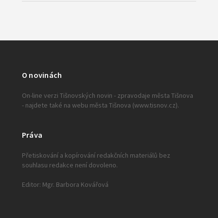
O novinách
On-line verzi Tišnovských novin - zpravodaje města Tišnova
- najdete také na webu města Tišnova (www.tisnov.cz).
Práva
Přetiskování a kopírování redakčních materiálů bez
souhlasu redakce není dovoleno.
Editor: Mgr. Barbora Kovářová