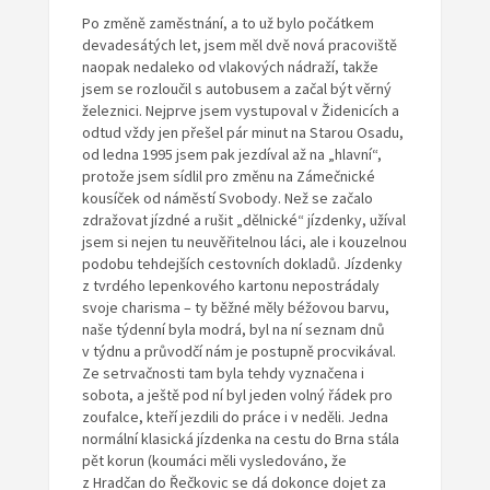
Po změně zaměstnání, a to už bylo počátkem
devadesátých let, jsem měl dvě nová pracoviště
naopak nedaleko od vlakových nádraží, takže
jsem se rozloučil s autobusem a začal být věrný
železnici. Nejprve jsem vystupoval v Židenicích a
odtud vždy jen přešel pár minut na Starou Osadu,
od ledna 1995 jsem pak jezdíval až na „hlavní“,
protože jsem sídlil pro změnu na Zámečnické
kousíček od náměstí Svobody. Než se začalo
zdražovat jízdné a rušit „dělnické“ jízdenky, užíval
jsem si nejen tu neuvěřitelnou láci, ale i kouzelnou
podobu tehdejších cestovních dokladů. Jízdenky
z tvrdého lepenkového kartonu nepostrádaly
svoje charisma – ty běžné měly béžovou barvu,
naše týdenní byla modrá, byl na ní seznam dnů
v týdnu a průvodčí nám je postupně procvikával.
Ze setrvačnosti tam byla tehdy vyznačena i
sobota, a ještě pod ní byl jeden volný řádek pro
zoufalce, kteří jezdili do práce i v neděli. Jedna
normální klasická jízdenka na cestu do Brna stála
pět korun (koumáci měli vysledováno, že
z Hradčan do Řečkovic se dá dokonce dojet za