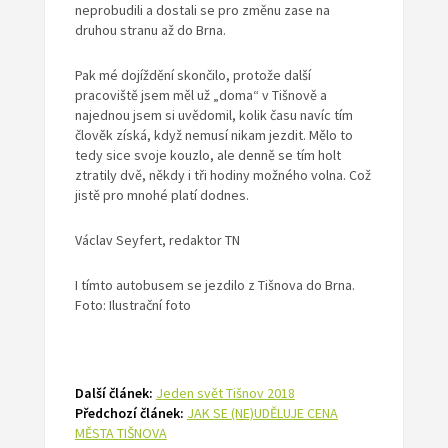
neprobudili a dostali se pro změnu zase na
druhou stranu až do Brna.
Pak mé dojíždění skončilo, protože další
pracoviště jsem měl už „doma“ v Tišnově a
najednou jsem si uvědomil, kolik času navíc tím
člověk získá, když nemusí nikam jezdit. Mělo to
tedy sice svoje kouzlo, ale denně se tím holt
ztratily dvě, někdy i tři hodiny možného volna. Což
jistě pro mnohé platí dodnes.
Václav Seyfert, redaktor TN
I tímto autobusem se jezdilo z Tišnova do Brna.
Foto: Ilustrační foto
Další článek:
Jeden svět Tišnov 2018
Předchozí článek:
JAK SE (NE)UDĚLUJE CENA
MĚSTA TIŠNOVA