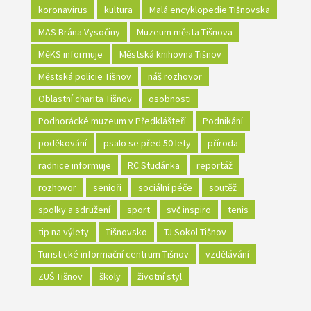
koronavirus
kultura
Malá encyklopedie Tišnovska
MAS Brána Vysočiny
Muzeum města Tišnova
MěKS informuje
Městská knihovna Tišnov
Městská policie Tišnov
náš rozhovor
Oblastní charita Tišnov
osobnosti
Podhorácké muzeum v Předklášteří
Podnikání
poděkování
psalo se před 50 lety
příroda
radnice informuje
RC Studánka
reportáž
rozhovor
senioři
sociální péče
soutěž
spolky a sdružení
sport
svč inspiro
tenis
tip na výlety
Tišnovsko
TJ Sokol Tišnov
Turistické informační centrum Tišnov
vzdělávání
ZUŠ Tišnov
školy
životní styl