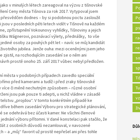
jako v minulých létech zareagoval na výzvu z tišnovské
Po
ělení Ceny města Tišnova za rok 2017. Vytypoval jsem
ě přesvědčen dodnes – by si podobnou poctu zasloužil
Po
ti jsou v posledních pěti letech vidět v Tišnově na každém
ps
ne, zpřístupnění Vokounovy vyhlídky, Tišnoviny a jejich
tišku Wágnerovi, poznávací výlety, přednášky, to vše
ra
 jediné osoby za pouhých pět let – navíc se můj kandidát
re
životního jubilea. Jenže ouha: mezi oceněnými jsem jeho
 zjistil, na rozhodujícím zasedání se o něm ani
so
návrh prostě onoho 25. září 2017 vůbec nebyl předložen.
sp
dení města v podobných případech zavedlo speciální
Ti
 přímo před kamerami a tudíž i před zraky tišnovské
e více či méně nechutným způsobem – různé osobní
Tu
ženi jsou pak pouze ti adepti, u nichž vládne v zásadě
vz
itelstvu „projdou“. V tomto konkrétním případě ke
dříve během zasedání Výboru pro strategické plánování,
ži
eré se odehrává bez účasti kamer. Ne všichni členové
 jednání výboru přítomni. V dané konstelaci pak stačilo, že
dát z osobních důvodů nezamlouval, v navozené
Důl
ch – a „můj“ favorit už prostě nepřešel ani přes tohle
Měs