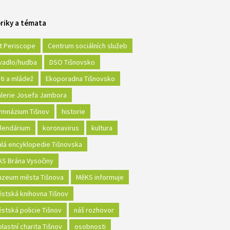
riky a témata
t Periscope
Centrum sociálních služeb
vadlo/hudba
DSO Tišnovsko
ti a mládež
Ekoporadna Tišnovsko
lerie Josefa Jambora
mnázium Tišnov
historie
lendárium
koronavirus
kultura
lá encyklopedie Tišnovska
S Brána Vysočiny
zeum města Tišnova
MěKS informuje
stská knihovna Tišnov
stská policie Tišnov
náš rozhovor
lastní charita Tišnov
osobnosti