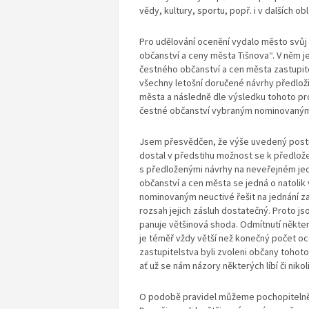
vědy, kultury, sportu, popř. i v dalších o
Pro udělování ocenění vydalo město svůj 
občanství a ceny města Tišnova“. V něm j
čestného občanství a cen města zastupite
všechny letošní doručené návrhy předloži
města a následně dle výsledku tohoto pro
čestné občanství vybraným nominovaný
Jsem přesvědčen, že výše uvedený postup
dostal v předstihu možnost se k předlože
s předloženými návrhy na neveřejném jed
občanství a cen města se jedná o natolik
nominovaným neuctivé řešit na jednání za
rozsah jejich zásluh dostatečný. Proto js
panuje většinová shoda. Odmítnutí někte
je téměř vždy větší než konečný počet o
zastupitelstva byli zvoleni občany tohoto
ať už se nám názory některých líbí či nikoli
O podobě pravidel můžeme pochopitelně k