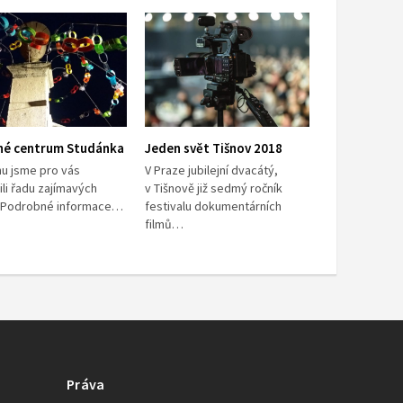
né centrum Studánka
Jeden svět Tišnov 2018
nu jsme pro vás
V Praze jubilejní dvacátý,
ili řadu zajímavých
v Tišnově již sedmý ročník
t. Podrobné informace…
festivalu dokumentárních
filmů…
Práva