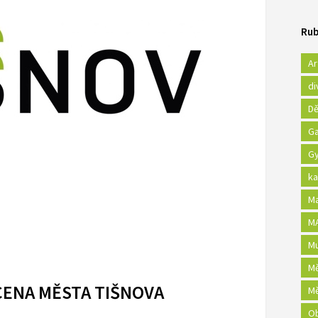
Rub
Ar
di
Dě
Ga
Gy
ka
Ma
MA
Mu
Mě
CENA MĚSTA TIŠNOVA
Mě
Ob