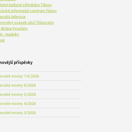
tské kulturní středisko Tišnov
istické informační centrum Tišnov
novská televize
rovolný svazek obcí Tišnovsko
 Brána Vysočiny
k - Hajánky
né
novější příspěvky
novské noviny 7-8/2026
novské noviny 6/2026
novské noviny 5/2026
novské noviny 4/2026
novské noviny 3/2026