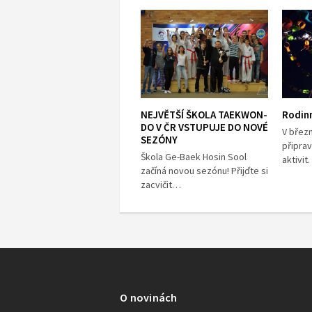
NEJVĚTŠÍ ŠKOLA TAEKWON-
Rodin
DO V ČR VSTUPUJE DO NOVÉ
V břez
SEZÓNY
připrav
Škola Ge-Baek Hosin Sool
aktivi
začíná novou sezónu! Přijďte si
zacvičit…
O novinách