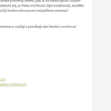
vidla potřebují změnu, pak ať se klidně upraví. Ačkoliv
asím (mj. je třeba oceňovat i žijící osobnosti), nesdílím
ěla být motivována pouze neúspěšnou nominací
nominace zasílají a pomáhají nám hledat a oceňovat
L(O)
ADÉHO FOTBALISTY