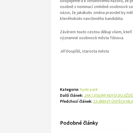
Dospějeme-li k většinovému názoru, že pra
osobně s nominací zmíněné osobnosti souhl
názor, že jakákoliv změna pravidel by m
kteréhokoliv navrženého kandidáta.
Závěrem touto cestou děkuji všem, kteří 
významné osobnosti města Tišnova.
Jiří Dospíšil, starosta města
Kategorie:
hyde park
Další článek:
JAK (J)SE(M) KDYSI DOJÍŽDĚ
Předchozí článek:
ZAJÍMAVÝ ÚSPĚCH ML
Podobné články