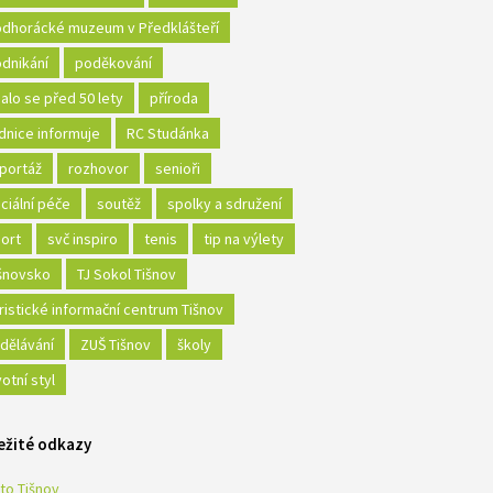
dhorácké muzeum v Předklášteří
dnikání
poděkování
alo se před 50 lety
příroda
dnice informuje
RC Studánka
portáž
rozhovor
senioři
ciální péče
soutěž
spolky a sdružení
ort
svč inspiro
tenis
tip na výlety
šnovsko
TJ Sokol Tišnov
ristické informační centrum Tišnov
dělávání
ZUŠ Tišnov
školy
votní styl
ežité odkazy
to Tišnov