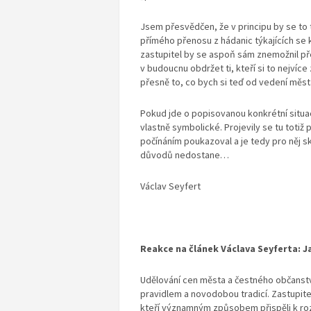
Jsem přesvědčen, že v principu by se to 
přímého přenosu z hádanic týkajících se k
zastupitel by se aspoň sám znemožnil pře
v budoucnu obdržet ti, kteří si to nejvíce
přesně to, co bych si teď od vedení města
Pokud jde o popisovanou konkrétní situac
vlastně symbolické. Projevily se tu totiž
počínáním poukazoval a je tedy pro něj s
důvodů nedostane…
Václav Seyfert
Reakce na článek Václava Seyferta: J
Udělování cen města a čestného občanstv
pravidlem a novodobou tradicí. Zastupite
kteří významným způsobem přispěli k roz