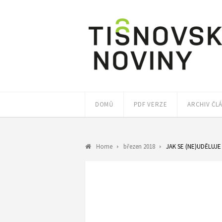
DOMŮ
PDF VERZE
ARCHIV ČL
Home
březen 2018
JAK SE (NE)UDĚLUJ