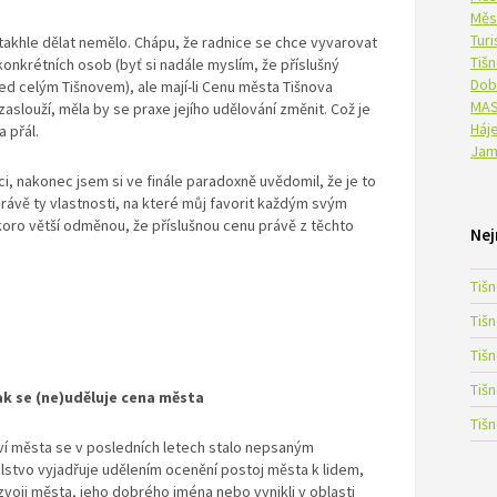
Měs
Tur
takhle dělat nemělo. Chápu, že radnice se chce vyvarovat
Tiš
onkrétních osob (byť si nadále myslím, že příslušný
Dob
d celým Tišnovem), ale mají-li Cenu města Tišnova
MAS
 zaslouží, měla by se praxe jejího udělování změnit. Což je
Háje
 přál.
Jam
i, nakonec jsem si ve finále paradoxně uvědomil, že je to
 právě ty vlastnosti, na které můj favorit každým svým
koro větší odměnou, že příslušnou cenu právě z těchto
Nej
Tiš
Tiš
Tiš
Tiš
ak se (ne)uděluje cena města
Tiš
í města se v posledních letech stalo nepsaným
lstvo vyjadřuje udělením ocenění postoj města k lidem,
voji města, jeho dobrého jména nebo vynikli v oblasti