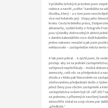
V průběhu loňských prázdnin jsem stejně 
radnice a navrhl „svého“ kandidáta na ud
člověka, který – a o tom jsem neochvějn
více než kdokoliv jiný. Stopy jeho činnos
kroku: Cesta hrdelního práva, Stolperstei
almanachy, vydání knihy o fotografu Fran
jsou výsledky dobrovolných aktivit jedné
v daném kalendářním roce dožil kulatého 
jméno nakonec nenašel a jak jsem posléze
nehlasovalo – zastupitelům města tento 
A tak jsem pátral… A zjistil jsem, že ve
postup: aby se na jednání zastupitelstva
veřejnosti nepřetřásaly – možná dokonc
animozity, celá věc se předjednává a navr
shoda a v klidu pak hlasováním na zastup
zmiňovanému předjednání došlo o týden 
jehož členy jsou všichni zastupitelé a kt
zastupitelstva ovšem byli 18. září 2017 na
se jednomu z přítomných navržený kandi
atmosféře získal na svoji stranu pár další
„předkolo.“