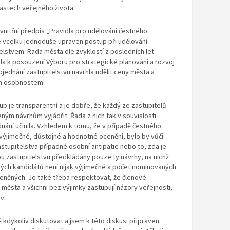
blastech veřejného života.
vnitřní předpis „Pravidla pro udělování čestného
e vcelku jednoduše upraven postup při udělování
lstvem. Rada města dle zvyklostí z posledních let
la k posouzení Výboru pro strategické plánování a rozvoj
jednání zastupitelstvu navrhla udělit ceny města a
m osobnostem.
 je transparentní a je dobře, že každý ze zastupitelů
ným návrhům vyjádřit. Řada z nich tak v souvislosti
nání učinila. Vzhledem k tomu, že v případě čestného
 výjimečné, důstojné a hodnotné ocenění, bylo by vůči
stupitelstva případné osobní antipatie nebo to, zda je
ou zastupitelstvu předkládány pouze ty návrhy, na nichž
rých kandidátů není nijak výjimečné a počet nominovaných
ceněných. Je také třeba respektovat, že členové
 města a všichni bez výjimky zastupují názory veřejnosti,
v.
dykoliv diskutovat a jsem k této diskusi připraven.