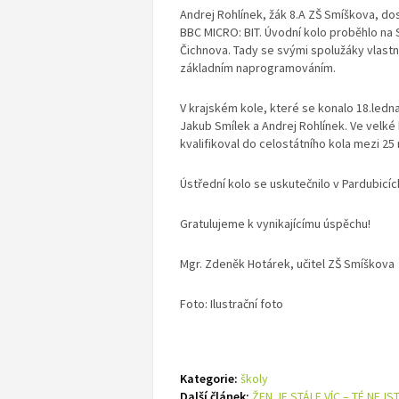
Andrej Rohlínek, žák 8.A ZŠ Smíškova, d
BBC MICRO: BIT. Úvodní kolo proběhlo na S
Čichnova. Tady se svými spolužáky vlastn
základním naprogramováním.
V krajském kole, které se konalo 18.ledna
Jakub Smílek a Andrej Rohlínek. Ve velké 
kvalifikoval do celostátního kola mezi 25 
Ústřední kolo se uskutečnilo v Pardubicích
Gratulujeme k vynikajícímu úspěchu!
Mgr. Zdeněk Hotárek, učitel ZŠ Smíškova
Foto: Ilustrační foto
Kategorie:
školy
Další článek:
ŽEN JE STÁLE VÍC – TÉ NEJS