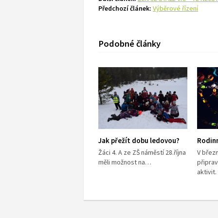
Předchozí článek:
Výběrové řízení
Podobné články
Jak přežít dobu ledovou?
Rodin
Žáci 4. A ze ZŠ náměstí 28.října
V břez
měli možnost na…
připrav
aktivi