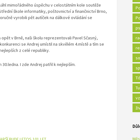
osáhl mimořádného úspěchu v celostátním kole soutěže
Po
třední škole informatiky, poštovnictví a finančnictví Brno,
oručně vyrobili pět autíček na dálkové ovládání se
Po
ps
 opět v Brně, naši školu reprezentovali Pavel Sčasný,
ra
konkurenci se Andrej umístil na skvělém 4.místě a tím se
re
nejlepších z celé republiky.
so
 30.ledna. I zde Andrej patřil k nejlepším.
sp
Ti
Tu
vz
ži
Důl
Měs
TARŠÍ BUDE LETOS 101 LET