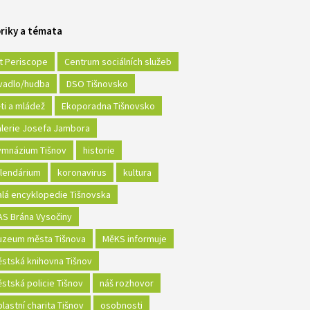
riky a témata
t Periscope
Centrum sociálních služeb
vadlo/hudba
DSO Tišnovsko
ti a mládež
Ekoporadna Tišnovsko
lerie Josefa Jambora
mnázium Tišnov
historie
lendárium
koronavirus
kultura
lá encyklopedie Tišnovska
S Brána Vysočiny
zeum města Tišnova
MěKS informuje
stská knihovna Tišnov
stská policie Tišnov
náš rozhovor
lastní charita Tišnov
osobnosti