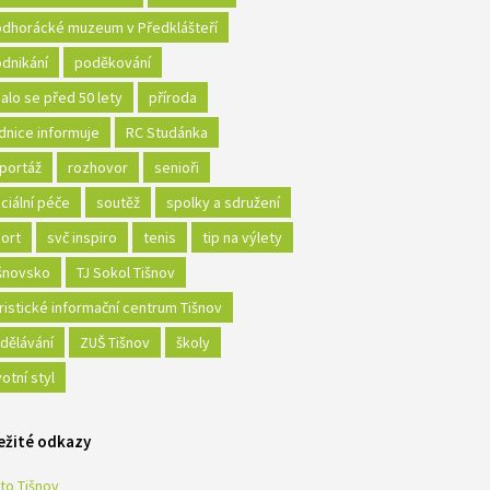
dhorácké muzeum v Předklášteří
dnikání
poděkování
alo se před 50 lety
příroda
dnice informuje
RC Studánka
portáž
rozhovor
senioři
ciální péče
soutěž
spolky a sdružení
ort
svč inspiro
tenis
tip na výlety
šnovsko
TJ Sokol Tišnov
ristické informační centrum Tišnov
dělávání
ZUŠ Tišnov
školy
votní styl
ežité odkazy
to Tišnov