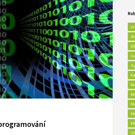
Rub
Ar
di
Dě
Ga
Gy
ka
Ma
MA
Mu
Mě
programování
Mě
Ob