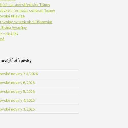
tské kulturní středisko Tišnov
istické informační centrum Tišnov
novská televize
rovolný svazek obcí Tišnovsko
 Brána Vysočiny
k - Hajánky
né
novější příspěvky
novské noviny 7-8/2026
novské noviny 6/2026
novské noviny 5/2026
novské noviny 4/2026
novské noviny 3/2026