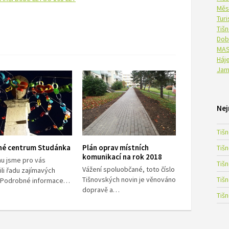
Měs
Tur
Tiš
Dob
MAS
Háje
Jam
Nej
Tiš
né centrum Studánka
Plán oprav místních
Tiš
komunikací na rok 2018
nu jsme pro vás
Tiš
Vážení spoluobčané, toto číslo
ili řadu zajímavých
Tišnovských novin je věnováno
Tiš
t. Podrobné informace…
dopravě a…
Tiš