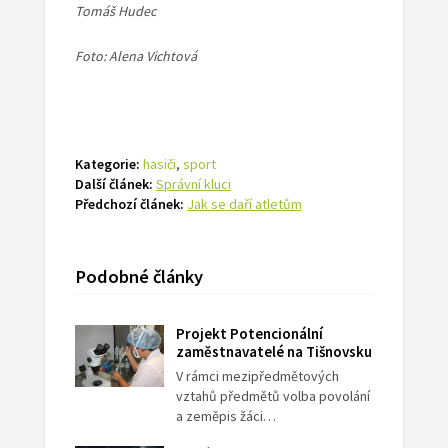
Tomáš Hudec
Foto: Alena Vichtová
Kategorie:
hasiči
,
sport
Další článek:
Správní kluci
Předchozí článek:
Jak se daří atletům
Podobné články
Projekt Potencionální
zaměstnavatelé na Tišnovsku
V rámci mezipředmětových
vztahů předmětů volba povolání
a zeměpis žáci…