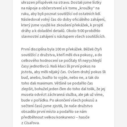
uhrazen příspěvek na stravu. Dostali jsme lístky
na nápoje a občerstvení a k tomu „kroužky“ na
ruku, aby byli poznat soutěžící od ostatních lidí.
Následoval volný čas do doby oficiálního zahájení,
který jsme využili ke zkoušení překážek, k projití
dráhy a k doladění detailů. Okolo 9.00 proběhlo
slavnostní zahájení s nástupem všech soutěžících.
První disciplína byla 100 m překážek. Běželi čtyři
soutěžící z družstva, kteří měli dva pokusy, a do
celkového hodnocení se počítaly tři nejrychlejší
časy jednotlivců. Naši kluci šli první pokus na
jistotu, aby měli nějaký čas. Ovšem druhý pokus šli
buď, anebo, buďto to vyjde, nebo ne, a tak do
toho dali maximum. Většině se podařilo čas
zlepšit, bohužel jeden člen do toho dal tolik, že jej
musela odvézt záchranná služba, ale jak už víme,
bude v pořádku. Po ukončení všech pokusů a
sečtení časů jsme zjistili, že naše družstvo
obsadilo první místo a podařilo se nám
předběhnout velkou konkurenci – hasiče
z Císařova.