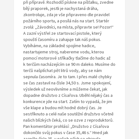
při přípravě. Rozhodčí pískne na píšťalku, zvedne
bílý praporek, jestli je nachystaná dráha,
zkontroluje, zda je vše připraveno dle pravidel
požárního sportu, a posílá nás na start. Startér
zvolá: „Závodníci, na místa, připravte se! Pozor!“
A zazní výstřel ze startovací pistole, který
spouští časomíru a zahajuje tak náš pokus.
Vybíháme, na základně spojíme hadice,
nastartujeme stroj, nabereme vodu, kterou
pomocí motorové stříkačky tlačíme do hadic až
k terčům nacházejícím se 90 m daleko. Musíme do
terčů našplíchat pět litrů vody, aby se nám
sepnula časomíra. Je to tam. I přes malé chybky
se čas zastavil na čísle 34,50 s. Jsme spokojení,
výsledek už neovlivníme a můžeme čekat, jak
dopadne družstvo z Císařova. Uběhl nějaký čas a
konkurence jde na start. Zatím to vypadá, že jim
vše klape a budou mít hodně dobrý čas. Je
sestříknuto a celé naše soutěžní družstvo včetně
našich blízkých čeká, co se ozve z reproduktorů.
Pan komentátor prohlásí: „Družstvo z Císařova
dokončilo svůj pokus v čase 35,46 s.“ Hned jak
zaznělo číslo 35, v našich očích se objevila