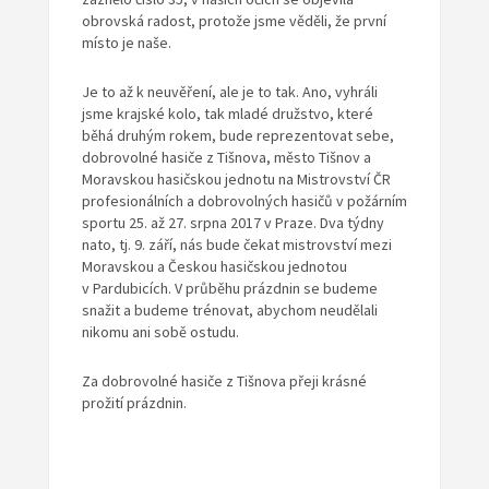
obrovská radost, protože jsme věděli, že první
místo je naše.
Je to až k neuvěření, ale je to tak. Ano, vyhráli
jsme krajské kolo, tak mladé družstvo, které
běhá druhým rokem, bude reprezentovat sebe,
dobrovolné hasiče z Tišnova, město Tišnov a
Moravskou hasičskou jednotu na Mistrovství ČR
profesionálních a dobrovolných hasičů v požárním
sportu 25. až 27. srpna 2017 v Praze. Dva týdny
nato, tj. 9. září, nás bude čekat mistrovství mezi
Moravskou a Českou hasičskou jednotou
v Pardubicích. V průběhu prázdnin se budeme
snažit a budeme trénovat, abychom neudělali
nikomu ani sobě ostudu.
Za dobrovolné hasiče z Tišnova přeji krásné
prožití prázdnin.