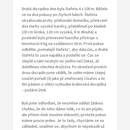
Druhá disciplína dne byla štafeta 4 x 100 m. Běželo
se na dva pokusy po čtyřech lidech. Štafeta
obsahovala prvky: překonání domečku, přelezení
dva metry vysoké bariéry, přeběhnutí po kladině
(20 cm široká, 120 cm vysoká, 8 m dlouhá) a
poslední bylo přenesení hasicího přístroje o
hmotnosti 6 kg na vzdálenost 30 m. První pokus
odběhla „pomalejší štafeta“, aby dala čas, a druhá
štafeta to zase napálila a podařilo se. Čas se
zlepšil a nám nezbylo nic jiného než čekat, až
doběhnou všechna družstva. Po skončení prvních
dvou disciplín jsme věděli, že zatím máme stejný
součet pořadí (3) jako již zmiňovaný Císařov a že
tím pádem o vítězi rozhodne královská disciplína
– požární útok.
Byli jsme odhodlaní, že nesmíme udělat žádnou
chybku, že do toho dáme tolik, co to jen půjde,
ale přitom útok musíme dokončit, protože pokus
máme pouze jeden. Je to tady, chystáme se na
základně, snažíme se, abychom to nepokazili už