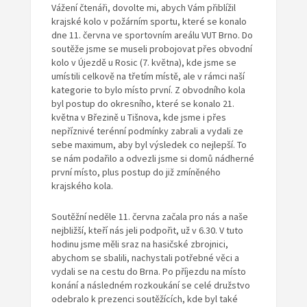
Vážení čtenáři, dovolte mi, abych Vám přiblížil
krajské kolo v požárním sportu, které se konalo
dne 11. června ve sportovním areálu VUT Brno. Do
soutěže jsme se museli probojovat přes obvodní
kolo v Újezdě u Rosic (7. května), kde jsme se
umístili celkově na třetím místě, ale v rámci naší
kategorie to bylo místo první. Z obvodního kola
byl postup do okresního, které se konalo 21.
května v Březině u Tišnova, kde jsme i přes
nepříznivé terénní podmínky zabrali a vydali ze
sebe maximum, aby byl výsledek co nejlepší. To
se nám podařilo a odvezli jsme si domů nádherné
první místo, plus postup do již zmíněného
krajského kola.
Soutěžní neděle 11. června začala pro nás a naše
nejbližší, kteří nás jeli podpořit, už v 6.30. V tuto
hodinu jsme měli sraz na hasičské zbrojnici,
abychom se sbalili, nachystali potřebné věci a
vydali se na cestu do Brna. Po příjezdu na místo
konání a následném rozkoukání se celé družstvo
odebralo k prezenci soutěžících, kde byl také