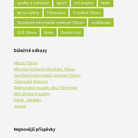
spolky a sdružení
sport
svč inspiro
tenis
tip na výlety
Tišnovsko
TJ Sokol Tišnov
Turistické informační centrum Tišnov
vzdělávání
ZUŠ Tišnov
školy
životní styl
Důležité odkazy
Město Tišnov
Městské kulturní středisko Tišnov
Turistické informační centrum Tišnov
Tišnovská televize
Dobrovolný svazek obcí Tišnovsko
MAS Brána Vysočiny
Hájek - Hajánky
Jamné
Nejnovější příspěvky