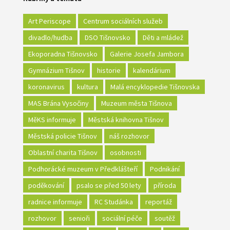
Art Periscope
Centrum sociálních služeb
divadlo/hudba
DSO Tišnovsko
Děti a mládež
Ekoporadna Tišnovsko
Galerie Josefa Jambora
Gymnázium Tišnov
historie
kalendárium
koronavirus
kultura
Malá encyklopedie Tišnovska
MAS Brána Vysočiny
Muzeum města Tišnova
MěKS informuje
Městská knihovna Tišnov
Městská policie Tišnov
náš rozhovor
Oblastní charita Tišnov
osobnosti
Podhorácké muzeum v Předklášteří
Podnikání
poděkování
psalo se před 50 lety
příroda
radnice informuje
RC Studánka
reportáž
rozhovor
senioři
sociální péče
soutěž