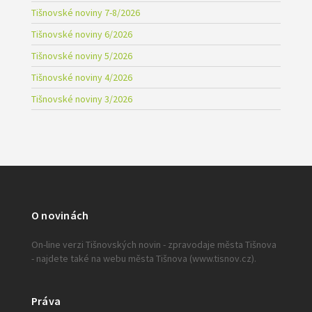
Tišnovské noviny 7-8/2026
Tišnovské noviny 6/2026
Tišnovské noviny 5/2026
Tišnovské noviny 4/2026
Tišnovské noviny 3/2026
O novinách
On-line verzi Tišnovských novin - zpravodaje města Tišnova
- najdete také na webu města Tišnova (www.tisnov.cz).
Práva