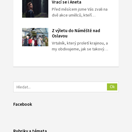
Vrací se i Aneta
Před měsícem jsme Vás zvali na
dvě akce umělců, kteří…
Z výletu do Náměště nad
Oslavou
Vrtulník, který proletí krajinou, a
my obdivujeme, jak se takový…
Ok
Facebook
Rubriky a témata