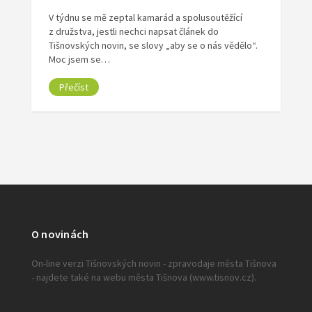
V týdnu se mě zeptal kamarád a spolusoutěžící
z družstva, jestli nechci napsat článek do
Tišnovských novin, se slovy „aby se o nás vědělo“.
Moc jsem se…
Přečíst
O novinách
On-line verzi Tišnovských novin - zpravodaje města Tišnova
- najdete také na webu města Tišnova (www.tisnov.cz).