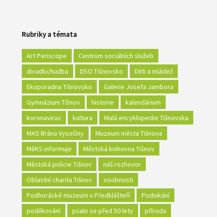
Rubriky a témata
Art Periscope
Centrum sociálních služeb
divadlo/hudba
DSO Tišnovsko
Děti a mládež
Ekoporadna Tišnovsko
Galerie Josefa Jambora
Gymnázium Tišnov
historie
kalendárium
koronavirus
kultura
Malá encyklopedie Tišnovska
MAS Brána Vysočiny
Muzeum města Tišnova
MěKS informuje
Městská knihovna Tišnov
Městská policie Tišnov
náš rozhovor
Oblastní charita Tišnov
osobnosti
Podhorácké muzeum v Předklášteří
Podnikání
poděkování
psalo se před 50 lety
příroda