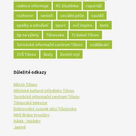
radnice informuje
RC Studánka
reportáž
rozhovor
senioři
sociální péče
soutěž
spolky a sdružení
sport
svč inspiro
tenis
tip na výlety
Tišnovsko
TJ Sokol Tišnov
Turistické informační centrum Tišnov
vzdělávání
ZUŠ Tišnov
školy
životní styl
Důležité odkazy
Město Tišnov
Městské kulturní středisko Tišnov
Turistické informační centrum Tišnov
Tišnovská televize
Dobrovolný svazek obcí Tišnovsko
MAS Brána Vysočiny
Hájek - Hajánky
Jamné