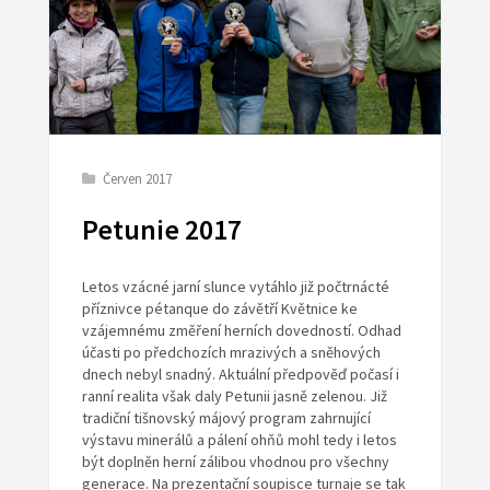
Červen 2017
Petunie 2017
Letos vzácné jarní slunce vytáhlo již počtrnácté
příznivce pétanque do závětří Květnice ke
vzájemnému změření herních dovedností. Odhad
účasti po předchozích mrazivých a sněhových
dnech nebyl snadný. Aktuální předpověď počasí i
ranní realita však daly Petunii jasně zelenou. Již
tradiční tišnovský májový program zahrnující
výstavu minerálů a pálení ohňů mohl tedy i letos
být doplněn herní zálibou vhodnou pro všechny
generace. Na prezentační soupisce turnaje se tak