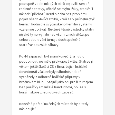
postupně vedle mladých párů objevili i senioři,
rodinné sestavy, učitelé se svými žáky, tradiční i
náhodní příchozí. Herní plocha bez problému
pojala všech 44 účastníků, kteří se v průběhu čtyř
herních hodin dle švýcarského herního systému
vzájemně utkávali. Některé těsné výsledky stály i
nějaké ty nervy, ale nad všemi z nich vítězil po
celou dobu trvání turnaje duch společné
starofrancouzské zábavy.
Po 44 zápasech byl znám konečný, a nutno
podotknout, ne málo překvapivý vítěz. Stali se jím
věkem ještě školáci ZŠ z Brna. Jejich hráčské
dovednosti však nebyly náhodné, neboť
vycházely z odborné hráčské přípravy v
brněnském klubu. Stejně jako oni prošli turnajem
bez porážky i manželé Randuchovi, pouze s
horším skóre z jednotlivých zápasů.
Konečné pořadí na čelných místech bylo tedy
následující: