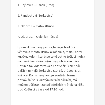
1. Bejšovec – Hanák (Brno)
2. Randuchovi (Šerkovice)
3. Olbort T. – Kvítek (Brno)
4. Olbort D. – Oulehla (Tišnov)
Upomínkové ceny pro nejlepší již tradičně
věnovalo město Tišnov a košonka, malou herní
kuličku, kolem které se to všechno točí, si mohly
na památku odvézt všechny přihlášené páry.
Petunie tak odstartovala neoficiální kalendář
dalších turnajů Šerkovice (10. 6.), Drásov, Mor.
Knínice. Komu nevyhovuje soutěžní forma
potkávání se s kulatým herním náčiním, má
možnost účastnit se středečních hrátek na hřišti
pod Květnicí v čase od 17.30 hod.