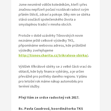
Jsme nesmírně vděčni koledníkům, kteří i přes
značnou nepřízeň počasí rozdávali radost svým
přáním štěstí, zdraví a pokoje. Díky nim se sbírka
stává součástí společenského života a
smysluplnou tradicí v mnoha obcích.
Protože v době uzávěrky Tišnovských novin
neznáme ještě celkové výsledky TKS,
připomínáme webovou adresu, kde průběžně
výsledky zveřejňujeme
http://tisnov.charita.cz/trikralova-sbirka/
.
Výtěžek tříkrálové sbírky se z velké části vrací do
oblastí, kde byly finance vybírány, a je určen
převážně pro potřeby daného regionu. V plánu
pro letošní rok máme nákup automobilu pro
terénní služby.
Přeji Vám ze srdce radostný rok 2017.
Bc. Pavla Caudrová,
koordinátorka TKS