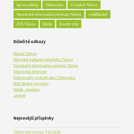
tip na výlety
Tišnovsko
TJ Sokol Tišnov
Turistické informační centrum Tišnov
vzdělávání
ZUŠ Tišnov
školy
životní styl
Důležité odkazy
Město Tišnov
Městské kulturní středisko Tišnov
Turistické informační centrum Tišnov
Tišnovská televize
Dobrovolný svazek obcí Tišnovsko
MAS Brána Vysočiny
Hájek - Hajánky
Jamné
Nejnovější příspěvky
Tišnovské noviny 7-8/2026