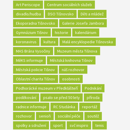
Art Periscope
Centrum sociálních služeb
divadlo/hudba
DSO Tišnovsko
Děti a mládež
Ekoporadna Tišnovsko
Galerie Josefa Jambora
Gymnázium Tišnov
historie
kalendárium
koronavirus
kultura
Malá encyklopedie Tišnovska
MAS Brána Vysočiny
Muzeum města Tišnova
MěKS informuje
Městská knihovna Tišnov
Městská policie Tišnov
náš rozhovor
Oblastní charita Tišnov
osobnosti
Podhorácké muzeum v Předklášteří
Podnikání
poděkování
psalo se před 50 lety
příroda
radnice informuje
RC Studánka
reportáž
rozhovor
senioři
sociální péče
soutěž
spolky a sdružení
sport
svč inspiro
tenis