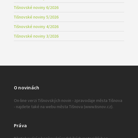
Tišnovské noviny 6/2026
Tišnovské noviny 5/2026
Tišnovské noviny 4/2026
Tišnovské noviny 3/2026
O novinách
On-line verzi Tišnovských novin - zpravodaje města Tišnova
- najdete také na webu města Tišnova (www.tisnov.cz).
Práva